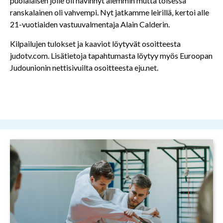
puolalaisen jolle oli hävinnyt aiemmin mutta toisessa
ranskalainen oli vahvempi. Nyt jatkamme leirillä, kertoi alle
21-vuotiaiden vastuuvalmentaja Alain Calderin.
Kilpailujen tulokset ja kaaviot löytyvät osoitteesta
judotv.com. Lisätietoja tapahtumasta löytyy myös Euroopan
Judounionin nettisivuilta osoitteesta eju.net.