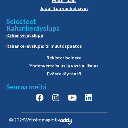
Materiaalit
Judoliiton vanhat sivut
Selosteet
Rahankeräyslupa
Rahankerayslupa
Rahankerayslupa: tilimuutospaatos
Rekisteriseloste
Yhdenvertaisuus ja vastuullisuus
Evästekäytäntö
Seuraa meitä
© 2026
Website magic by