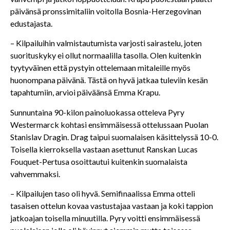
päivänsä pronssimitaliin voitolla Bosnia-Herzegovinan
edustajasta.
– Kilpailuihin valmistautumista varjosti sairastelu, joten
suorituskyky ei ollut normaalilla tasolla. Olen kuitenkin
tyytyväinen että pystyin ottelemaan mitaleille myös
huonompana päivänä. Tästä on hyvä jatkaa tuleviin kesän
tapahtumiin, arvioi päiväänsä Emma Krapu.
Sunnuntaina 90-kilon painoluokassa otteleva Pyry
Westermarck kohtasi ensimmäisessä ottelussaan Puolan
Stanislav Dragin. Drag taipui suomalaisen käsittelyssä 10-0.
Toisella kierroksella vastaan asettunut Ranskan Lucas
Fouquet-Pertusa osoittautui kuitenkin suomalaista
vahvemmaksi.
– Kilpailujen taso oli hyvä. Semifinaalissa Emma otteli
tasaisen ottelun kovaa vastustajaa vastaan ja koki tappion
jatkoajan toisella minuutilla. Pyry voitti ensimmäisessä