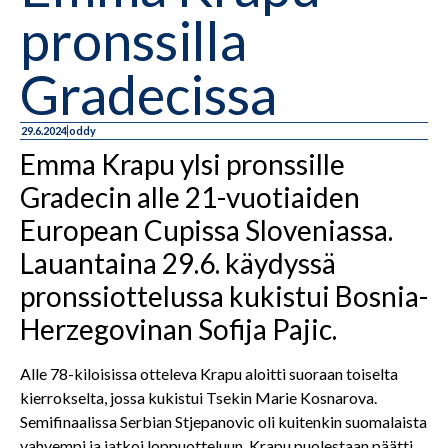
pronssilla
Gradecissa
29.6.2024
oddy
Emma Krapu ylsi pronssille
Gradecin alle 21-vuotiaiden
European Cupissa Sloveniassa.
Lauantaina 29.6. käydyssä
pronssiottelussa kukistui Bosnia-
Herzegovinan Sofija Pajic.
Alle 78-kiloisissa otteleva Krapu aloitti suoraan toiselta
kierrokselta, jossa kukistui Tsekin Marie Kosnarova.
Semifinaalissa Serbian Stjepanovic oli kuitenkin suomalaista
vahvempi ja jatkoi loppuotteluun. Krapu puolestaan päätti