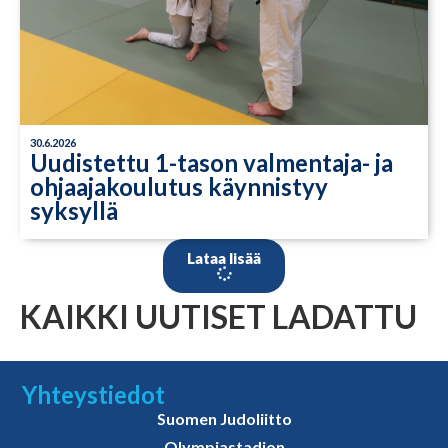
30.6.2026
Uudistettu 1-tason valmentaja- ja
ohjaajakoulutus käynnistyy
syksyllä
Lataa lisää
KAIKKI UUTISET LADATTU
Yhteystiedot
Suomen Judoliitto
Olympiastadion