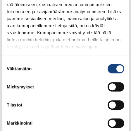
räätälöimiseen, sosiaalisen median ominaisuuksien
tukemiseen ja kävijämäärämme analysoimiseen. Lisäksi
jaamme sosiaalisen median, mainosalan ja analytiikka-
alan kumppaneillemme tietoja siitä, miten käytät
sivustoamme. Kumppanimme voivat yhdistää näitä
tietoja muihin tietoihin, joita olet antanut heille tai joita on
kerätty, kun olet käyttänyt heidän palvelujaan.
Suostumuksen
Välttämätön
valinta
Mieltymykset
23.7.2026
Tuomariraportti Swedish A-Judo/VI
Tilastot
Open 2026, 14.-17.5.2026,
Lindesberg, Ruotsi
Markkinointi