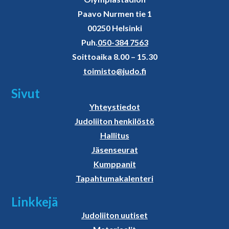
Paavo Nurmen tie 1
00250 Helsinki
Puh.
050-384 7563
Soittoaika 8.00 – 15.30
toimisto@judo.fi
Sivut
Yhteystiedot
Judoliiton henkilöstö
Hallitus
Jäsenseurat
Kumppanit
Tapahtumakalenteri
Linkkejä
Judoliiton uutiset