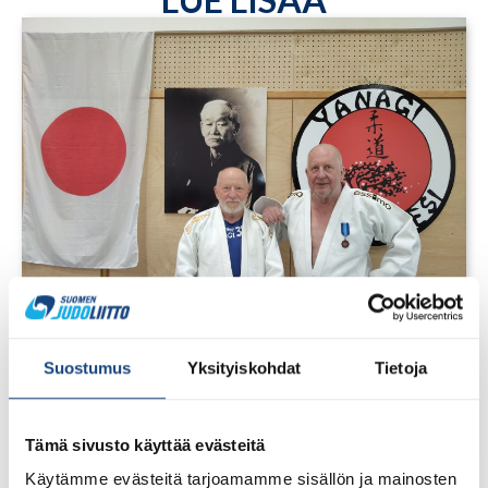
Suostumus
Yksityiskohdat
Tietoja
1.8.2026
Pentti Vauhkoselle harvinainen
huomionosoitus
Tämä sivusto käyttää evästeitä
Käytämme evästeitä tarjoamamme sisällön ja mainosten