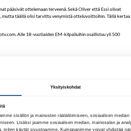
at pääsivät ottelemaan terveenä. Sekä Oliver että Essi olivat
 mutta täällä olisi tarvittu venymistä otteluvoittoihin. Tällä kertaa
dotv.com. Alle 18-vuotiaiden EM-kilpailuihin osallistuu yli 500
Yksityiskohdat
itä
mme sisällön ja mainosten räätälöimiseen, sosiaalisen median
iseen. Lisäksi jaamme sosiaalisen median, mainosalan ja analy
, miten käytät sivustoamme. Kumppanimme voivat yhdistää näitä t