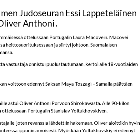
salmen Judoseuran Essi Lappeteläinen
Oliver Anthoni
.
simmäisessä ottelussaan Portugalin Laura Macovein. Macovei
ssa heittosuorituksessaan ja siirtyi johtoon. Suomalaisen
mansa.
ta vastustaja onnistui puolustautumaan, kertoi alle 18-vuotiaiden
luokan voittoon edennyt Saksan Maya Toszagi – Samalla päättäen
mille astui Oliver Anthoni Porvoon Shirokawasta. Alle 90-kilon
 ottelussaan Portugalin Stanislav Yoltukhovskiyen.
ajalle, joten revanssia lähdettiin hakemaan. Oliver aloittikin hyvin
ilanteessa ipponin arvoisesti. Myöskään Yoltukhovskiy ei edennyt