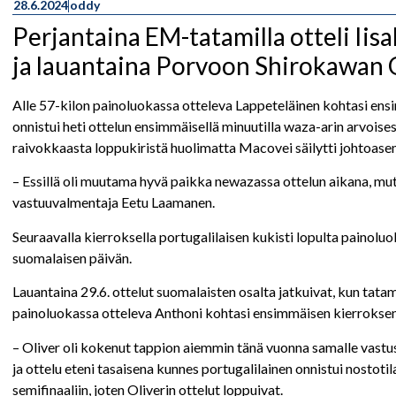
28.6.2024
oddy
Perjantaina EM-tatamilla otteli Ii
ja lauantaina Porvoon Shirokawan 
Alle 57-kilon painoluokassa otteleva Lappeteläinen kohtasi en
onnistui heti ottelun ensimmäisellä minuutilla waza-arin arvoise
raivokkaasta loppukiristä huolimatta Macovei säilytti johtoase
– Essillä oli muutama hyvä paikka newazassa ottelun aikana, mut
vastuuvalmentaja Eetu Laamanen.
Seuraavalla kierroksella portugalilaisen kukisti lopulta paino
suomalaisen päivän.
Lauantaina 29.6. ottelut suomalaisten osalta jatkuivat, kun tata
painoluokassa otteleva Anthoni kohtasi ensimmäisen kierroksen
– Oliver oli kokenut tappion aiemmin tänä vuonna samalle vastust
ja ottelu eteni tasaisena kunnes portugalilainen onnistui nostot
semifinaaliin, joten Oliverin ottelut loppuivat.