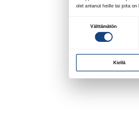
olet antanut heille tai joita o
Suostumuksen
Välttämätön
valinta
Kiellä