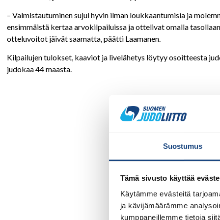
– Valmistautuminen sujui hyvin ilman loukkaantumisia ja molemm
ensimmäistä kertaa arvokilpailuissa ja ottelivat omalla tasollaan,
otteluvoitot jäivät saamatta, päätti Laamanen.
Kilpailujen tulokset, kaaviot ja livelähetys löytyy osoitteesta ju
judokaa 44 maasta.
Suostumus
Tämä sivusto käyttää eväste
Käytämme evästeitä tarjoama
ja kävijämäärämme analysoim
kumppaneillemme tietoja siitä