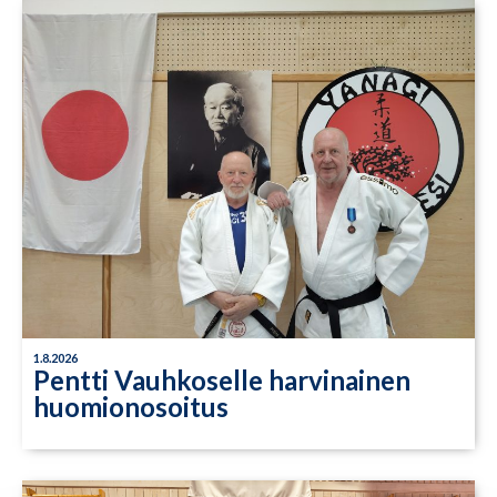
1.8.2026
Pentti Vauhkoselle harvinainen
huomionosoitus