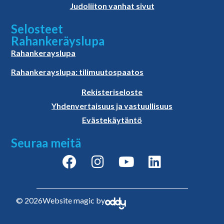
Judoliiton vanhat sivut
Selosteet
Rahankeräyslupa
Rahankerayslupa
Rahankerayslupa: tilimuutospaatos
Rekisteriseloste
Yhdenvertaisuus ja vastuullisuus
Evästekäytäntö
Seuraa meitä
© 2026
Website magic by