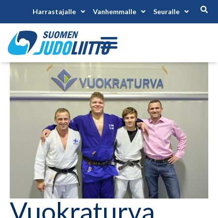
Harrastajalle
Vanhemmalle
Seuralle
Vuokraturva