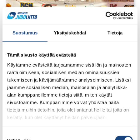
Suostumus
Yksityiskohdat
Tietoja
Tämä sivusto käyttää evästeitä
Käytämme evästeitä tarjoamamme sisällön ja mainosten
räätälöimiseen, sosiaalisen median ominaisuuksien
tukemiseen ja kävijämäärämme analysoimiseen. Lisäksi
jaamme sosiaalisen median, mainosalan ja analytiikka-
alan kumppaneillemme tietoja siitä, miten käytät
23.7.2026
Tuomariraportti Swedish A-Judo/VI
sivustoamme. Kumppanimme voivat yhdistää näitä
Open 2026, 14.-17.5.2026,
tietoja muihin tietoihin, joita olet antanut heille tai joita on
Lindesberg, Ruotsi
kerätty, kun olet käyttänyt heidän palvelujaan.
Suostumuksen