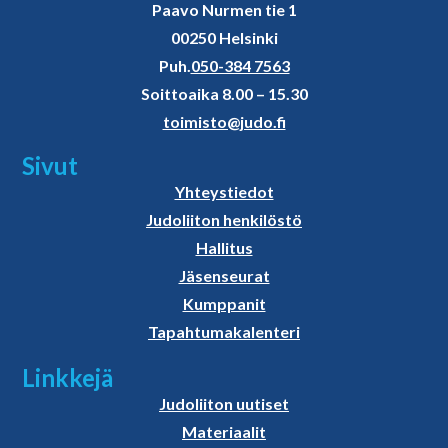
Paavo Nurmen tie 1
00250 Helsinki
Puh.
050-384 7563
Soittoaika 8.00 – 15.30
toimisto@judo.fi
Sivut
Yhteystiedot
Judoliiton henkilöstö
Hallitus
Jäsenseurat
Kumppanit
Tapahtumakalenteri
Linkkejä
Judoliiton uutiset
Materiaalit