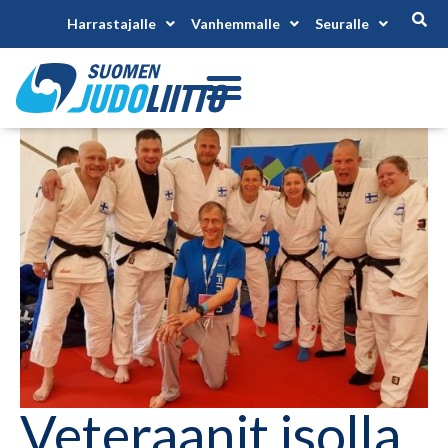
Harrastajalle
Vanhemmalle
Seuralle
Veteraanit isolla