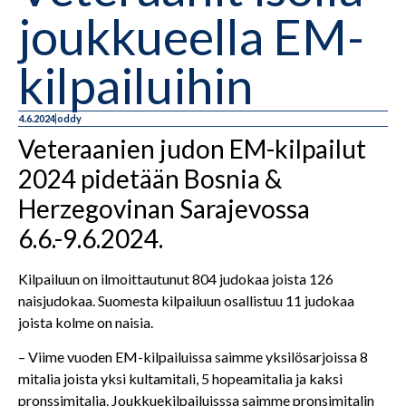
joukkueella EM-
kilpailuihin
4.6.2024
oddy
Veteraanien judon EM-kilpailut
2024 pidetään Bosnia &
Herzegovinan Sarajevossa
6.6.-9.6.2024.
Kilpailuun on ilmoittautunut 804 judokaa joista 126
naisjudokaa. Suomesta kilpailuun osallistuu 11 judokaa
joista kolme on naisia.
– Viime vuoden EM-kilpailuissa saimme yksilösarjoissa 8
mitalia joista yksi kultamitali, 5 hopeamitalia ja kaksi
pronssimitalia. Joukkuekilpailuisssa saimme pronsimitalin