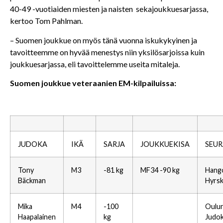
40-49 -vuotiaiden miesten ja naisten sekajoukkuesarjassa,
kertoo Tom Pahlman.
– Suomen joukkue on myös tänä vuonna iskukykyinen ja
tavoitteemme on hyvää menestys niin yksilösarjoissa kuin
joukkuesarjassa, eli tavoittelemme useita mitaleja.
Suomen joukkue veteraanien EM-kilpailuissa:
JUDOKA
IKÄ
SARJA
JOUKKUEKISA
SEUR
Tony
M3
-81 kg
MF34 -90 kg
Hang
Bäckman
Hyrsk
Mika
M4
-100
Oulu
Haapalainen
kg
Judo