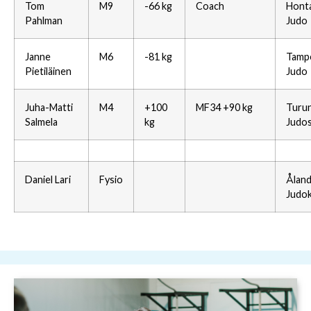
Tom
M9
-66 kg
Coach
Honta
Pahlman
Judo
Janne
M6
-81 kg
Tamp
Pietiläinen
Judo
Juha-Matti
M4
+100
MF34 +90 kg
Turu
Salmela
kg
Judo
Daniel Lari
Fysio
Ålan
Judo