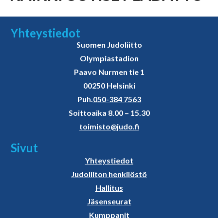
Yhteystiedot
Suomen Judoliitto
Olympiastadion
Paavo Nurmen tie 1
00250 Helsinki
Puh.
050-384 7563
Soittoaika 8.00 – 15.30
toimisto@judo.fi
Sivut
Yhteystiedot
Judoliiton henkilöstö
Hallitus
Jäsenseurat
Kumppanit