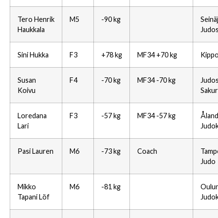
Tero Henrik
M5
-90 kg
Seinä
Haukkala
Judo
Sini Hukka
F3
+78 kg
MF34 +70 kg
Kipp
Susan
F4
-70 kg
MF34 -70 kg
Judo
Koivu
Sakur
Loredana
F3
-57 kg
MF34 -57 kg
Ålan
Lari
Judo
Pasi Lauren
M6
-73 kg
Coach
Tamp
Judo
Mikko
M6
-81 kg
Oulu
Tapani Löf
Judo