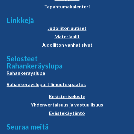
Tapahtumakalenteri
Linkkejä
Judoliiton uutiset
Materiaalit
Judoliiton vanhat sivut
Selosteet
Rahankeräyslupa
Rahankerayslupa
Rahankerayslupa: tilimuutospaatos
Rekisteriseloste
Yhdenvertaisuus ja vastuullisuus
Evästekäytäntö
Seuraa meitä