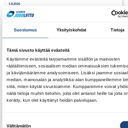
1.8.2026
Pentti Vauhkoselle harvinainen
huomionosoitus
Suostumus
Yksityiskohdat
Tietoja
Tämä sivusto käyttää evästeitä
Käytämme evästeitä tarjoamamme sisällön ja mainosten
räätälöimiseen, sosiaalisen median ominaisuuksien tukemis
ja kävijämäärämme analysoimiseen. Lisäksi jaamme sosiaal
median, mainosalan ja analytiikka-alan kumppaneillemme tie
siitä, miten käytät sivustoamme. Kumppanimme voivat yhdis
näitä tietoja muihin tietoihin, joita olet antanut heille tai joita o
kerätty, kun olet käyttänyt heidän palvelujaan.
Suostumuksen
Välttämätön
valinta
23.7.2026