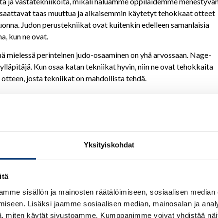
ioita ja vastatekniikoita, mikäli haluamme oppilaidemme menestyvä
 saattavat taas muuttua ja aikaisemmin käytetyt tehokkaat otteet
a vuonna. Judon perustekniikat ovat kuitenkin edelleen samanlaisia
na, kun ne ovat.
inä mielessä perinteinen judo-osaaminen on yhä arvossaan. Nage-
lläpitäjä. Kun osaa katan tekniikat hyvin, niin ne ovat tehokkaita
aa otteen, josta tekniikat on mahdollista tehdä.
äkemyksiä kustakin tekniikasta. Tämä koulutusmalli, jossa
epti, kun kaikki oppivat kaikilta. Urheilukomppaniassa vuonna
iivisin kommentoija. Myös Dan-Kollegion entinen puheenjohtaja
n.
Yksityiskohdat
la saatiin lihakset nopeasti lämpimiksi ennen kurssin Nage-no-kata
ta kerrattiin tekniikoiden ydinkohdat. Korostimme uken roolin
 ei juuri heitelty, vaan kerrattiin mihin asioihin opetuksessa ja
itä
rtauksen vuoksi ne tärkeimmät; horjutus pitää näkyä kaikissa
mme sisällön ja mainosten räätälöimiseen, sosiaalisen median
in tasapaino.
iseen. Lisäksi jaamme sosiaalisen median, mainosalan ja analy
, miten käytät sivustoamme. Kumppanimme voivat yhdistää näitä t
tuu vaikeimmalta. Vastauksina tulivat: Uchi-mata, Tsuri-komi-goshi,