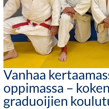
Vanhaa kertaamass
oppimassa – koke
graduoijien koulu