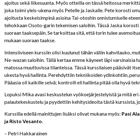
ajoitus sekä liikesuunta. Myös otteilla on tässä heitossa merki
joka toimi yleis-ukena myös Petelle ja Jaskalle. Pete korosti om
ajoitusta keskeisimpinä asioina Tai-otoshin onnistumiselle etee
tehokkaan Osoto-garin tekemisen saloihin. Tässä Jaska korosti 
suoraan taaksepäin. Se tarkoittaa sitä, että torin tulee asemoitua
mukaan suoraan taakse.
Intensiiviseen kurssiin olisi kuulunut tähän väliin kahvitauko,
Ne-wazan saloihin. Tällä kertaa emme käyneet läpi varsinaisia hal
matossa muuttuvissa tilanteissa. Tässä kurssilaisen pääsivät its
ukesta hyvä hallinta. Perehdyttiin tekniikoiden ydinkohtiin, perus
Pääasia oli kaikille selvä; kontrolli eli hallinta pitää olla hyvä t
Lopuksi Mika avasi keskustelun vyökoejärjestelyistä ja mitä eri a
palautekeskustelu ja pyydettiin kehitysideoita tästä kurssista, j
Kurssilla edellä mainittujen lisäksi olivat mukana myös:
Pasi Ala
ja Risto Vesanto
.
– Petri Hakkarainen