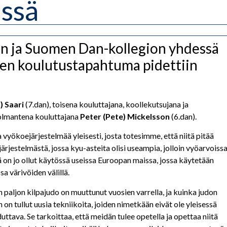
ässä
n ja Suomen Dan-kollegion yhdessä
en koulutustapahtuma pidettiin
) Saari
(7.dan), toisena kouluttajana, koollekutsujana ja
kolmantena kouluttajana
Peter (Pete) Mickelsson
(6.dan).
 vyökoejärjestelmää yleisesti, josta totesimme, että niitä pitää
 järjestelmästä, jossa kyu-asteita olisi useampia, jolloin vyöarvoiss
 on jo ollut käytössä useissa Euroopan maissa, jossa käytetään
a värivöiden välillä.
 paljon kilpajudo on muuttunut vuosien varrella, ja kuinka judon
n tullut uusia tekniikoita, joiden nimetkään eivät ole yleisessä
ttava. Se tarkoittaa, että meidän tulee opetella ja opettaa niitä