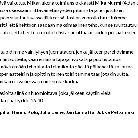
ttävä vaikutus. Mikan ukena toimi ansiokkaasti
Mika Nurmi
(4.dan),
assa osiossaan riittävän etäisyyden pitämistä ja horjutuksen
npäin suuntautuvassa liikkeessä. Jaskan vuorolla tutustuimme
sitä, että heittoon saadaan maksimaalinen teho, kun se suuntautuu
 siten, että heitto on mahdollista suorittaa ao. judon periaatteiden
 mutta pidimme vain lyhyen juomatauon, jonka jälkeen perehdyimme
lintaotteita, vaan erilaisia tapoja hyökätä ja puolustautua
e näyttämään tehokkaita tekniikoita päästä pälkähästä, tai ottaa
periaatteisiin ja opittiin toinen toisiltamme taas jotakin uutta.
ekniikan eri vaiheissa, muuten uke karkaa.
sioita siinä on huomioitava, joka jälkeen käytiin vielä
oka päättyi klo 16:30.
piha, Hannu Kolu, Juha Laine, Jari Liimatta, Jukka Peltomäki