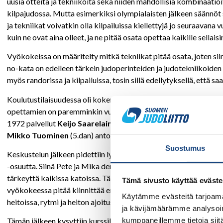
uusia otteita ja tekniikoita sekä niiden mahdollisia kombinaat
kilpajudossa. Mutta esimerkiksi olympialaisten jälkeen säännöt
ja tekniikat voivatkin olla kilpailuissa kiellettyjä jo seuraavan
kuin ne ovat aina olleet, ja ne pitää osata opettaa kaikille sellaisi
Vyökokeissa on määritelty mitkä tekniikat pitää osata, joten si
no-kata on edelleen tärkein judoperinteiden ja judotekniikoiden y
myös randorissa ja kilpailuissa, tosin sillä edellytyksellä, että s
Koulutustilaisuudessa oli kokeneita judokoita, joilla on hyviä n
opettamien on paremminkin vuorovaikuttamista, on toimiva kons
1972 palvellut
Keijo Saarelainen
(4.dan) oli kurssilaisten akt
Mikko Tuominen
(5.dan) antoi arvokkaan lisän kurssin sisältöö
Suostumus
Keskustelun jälkeen pidettiin lyhyt isometrinen alkujumppa, jol
-osuutta. Siinä Pete ja Mika demonstroivat katan Te-wazan, jos
tärkeyttä kaikissa katoissa. Tässä tunnin mittaisessa kata-osiossa
Tämä sivusto käyttää eväste
vyökokeessa pitää kiinnittää erityistä huomiota. Tässä vielä ke
Käytämme evästeitä tarjoama
heitoissa, rytmi ja heiton ajoitus, uken hyökkäysetäisyydet ja tor
ja kävijämäärämme analysoim
kumppaneillemme tietoja siitä
Tämän jälkeen kysyttiin kurssilaisilta, mikä katan heitoista tun