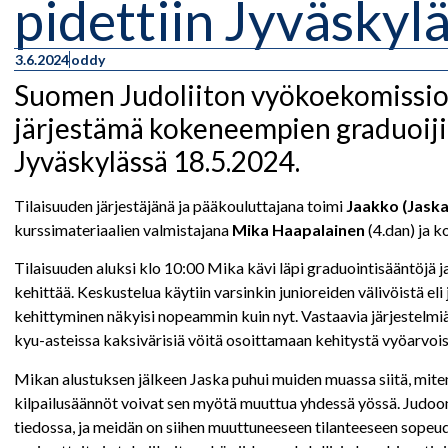
pidettiin Jyväskyl
3.6.2024
oddy
Suomen Judoliiton vyökoekomissio
järjestämä kokeneempien graduoiji
Jyväskylässä 18.5.2024.
Tilaisuuden järjestäjänä ja pääkouluttajana toimi
Jaakko (Jaska
kurssimateriaalien valmistajana
Mika Haapalainen
(4.dan) ja 
Tilaisuuden aluksi klo 10:00 Mika kävi läpi graduointisääntöjä ja
kehittää. Keskustelua käytiin varsinkin junioreiden välivöistä eli
kehittyminen näkyisi nopeammin kuin nyt. Vastaavia järjestelmiä
kyu-asteissa kaksivärisiä vöitä osoittamaan kehitystä vyöarvoiss
Mikan alustuksen jälkeen Jaska puhui muiden muassa siitä, miten
kilpailusäännöt voivat sen myötä muuttua yhdessä yössä. Judoon o
tiedossa, ja meidän on siihen muuttuneeseen tilanteeseen sopeudu