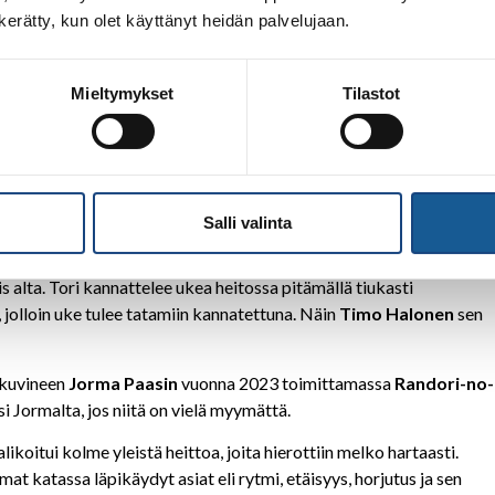
n kerätty, kun olet käyttänyt heidän palvelujaan.
assa on tärkeää ymmärtää, että tori liikkuu ympyrän sisäkehällä
etenevä jalka tulee pyyhkäistä ennen kuin sen liike pysähtyy.
Pasi
 kyseisestä heitosta paremman mielikuvan. Jalka pyyhkäistään
Mieltymykset
Tilastot
komi-goshissa puolestaan unohtuu helposti se, että torin on
ljä ja viisi), joita ilman heittoa on mahdotonta suorittaa
ngelmaa kuin se, että iän ja painon karttuessa vartalo ei enää taiv
sharjoitteet ja ruokavalio. Yoko-gaken ongelmaa ratkottiin
 horjutukseen. Tuomalla lantionsa eteen uke estää torin eteenpäin
Salli valinta
a tärkeää on viedä migille tehtäessä tukijalka (oikea)
aikana tori kampeaa ukea kyljelleen ja sen jälkeen työntää, tai
 alta. Tori kannattelee ukea heitossa pitämällä tiukasti
 jolloin uke tulee tatamiin kannatettuna. Näin
Timo Halonen
sen
 kuvineen
Jorma Paasin
vuonna 2023 toimittamassa
Randori-no-
si Jormalta, jos niitä on vielä myymättä.
ikoitui kolme yleistä heittoa, joita hierottiin melko hartaasti.
mat katassa läpikäydyt asiat eli rytmi, etäisyys, horjutus ja sen