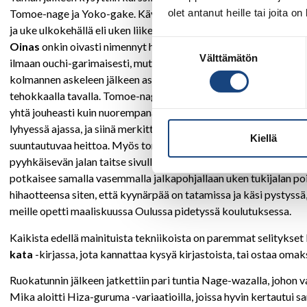
olet antanut heille tai joita o
Tomoe-nage ja Yoko-gake. Kävimme ne pikaisesti läpi: Uchi-mat
ja uke ulkokehällä eli uken liikerata on huomattavan laaja. Uken 
Suostumuksen
Oinas
onkin oivasti nimennyt heiton Ouchi-mataksi, joka antaa
Välttämätön
valinta
ilmaan ouchi-garimaisesti, mutta heitto suuntautuu eteen. Tsuri-
kolmannen askeleen jälkeen astuttava heittoon sisään (askeleet ne
tehokkaalla tavalla. Tomoe-nagessa ei varsinaisesti ollut muuta o
yhtä jouheasti kuin nuorempana. Tähän auttaa erilaiset ketteryy
lyhyessä ajassa, ja siinä merkittävä asia on uken reagointi torin
Kiellä
suuntautuvaa heittoa. Myös torin on pidettävä lantionsa edessä j
pyyhkäisevän jalan taitse sivulle sen vasemmalle puolelle, jonka 
potkaisee samalla vasemmalla jalkapohjallaan uken tukijalan pois
hihaotteensa siten, että kyynärpää on tatamissa ja käsi pystyssä,
meille opetti maaliskuussa Oulussa pidetyssä koulutuksessa.
Kaikista edellä mainituista tekniikoista on paremmat selitykset
kata
-kirjassa, jota kannattaa kysyä kirjastoista, tai ostaa omak
Ruokatunnin jälkeen jatkettiin pari tuntia Nage-wazalla, johon val
Mika aloitti Hiza-guruma -variaatioilla, joissa hyvin kertautui sa