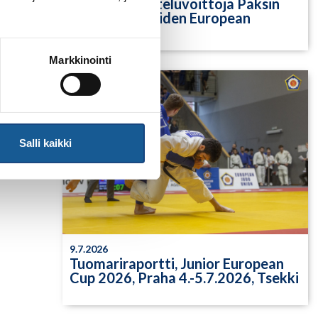
Yksittäisiä otteluvoittoja Paksin
alle 21-vuotiaiden European
Cupista
Markkinointi
u
Salli kaikki
9.7.2026
Tuomariraportti, Junior European
Cup 2026, Praha 4.-5.7.2026, Tsekki