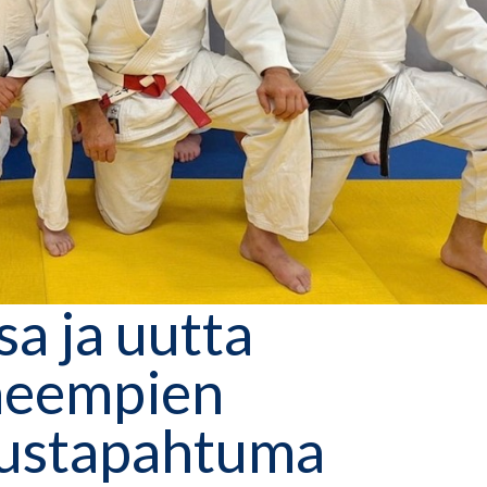
a ja uutta
neempien
tustapahtuma