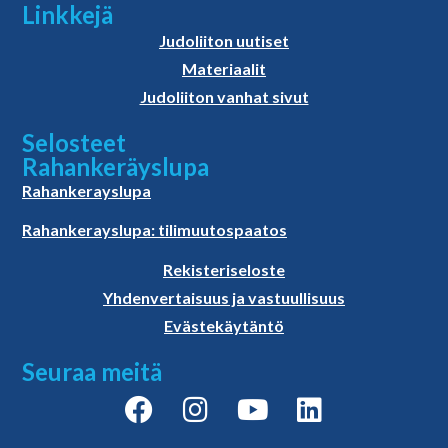
Linkkejä
Judoliiton uutiset
Materiaalit
Judoliiton vanhat sivut
Selosteet
Rahankeräyslupa
Rahankerayslupa
Rahankerayslupa: tilimuutospaatos
Rekisteriseloste
Yhdenvertaisuus ja vastuullisuus
Evästekäytäntö
Seuraa meitä