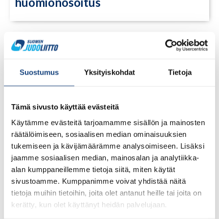
huomionosoitus
Suostumus
Yksityiskohdat
Tietoja
Tämä sivusto käyttää evästeitä
Käytämme evästeitä tarjoamamme sisällön ja mainosten
räätälöimiseen, sosiaalisen median ominaisuuksien
tukemiseen ja kävijämäärämme analysoimiseen. Lisäksi
jaamme sosiaalisen median, mainosalan ja analytiikka-
alan kumppaneillemme tietoja siitä, miten käytät
sivustoamme. Kumppanimme voivat yhdistää näitä
tietoja muihin tietoihin, joita olet antanut heille tai joita on
23.7.2026
Tuomariraportti Swedish A-Judo/VI
kerätty, kun olet käyttänyt heidän palvelujaan.
Open 2026, 14.-17.5.2026,