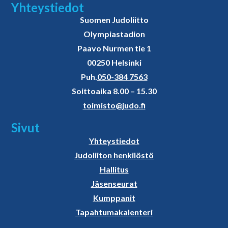
Yhteystiedot
Suomen Judoliitto
Olympiastadion
Paavo Nurmen tie 1
00250 Helsinki
Puh.
050-384 7563
Soittoaika 8.00 – 15.30
toimisto@judo.fi
Sivut
Yhteystiedot
Judoliiton henkilöstö
Hallitus
Jäsenseurat
Kumppanit
Tapahtumakalenteri