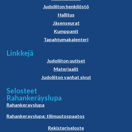
Judoliiton henkilöstö
Hallitus
Jäsenseurat
Kumppanit
Tapahtumakalenteri
Linkkejä
Judoliiton uutiset
Materiaalit
Judoliiton vanhat sivut
Selosteet
Rahankeräyslupa
Rahankerayslupa
Rahankerayslupa: tilimuutospaatos
Rekisteriseloste