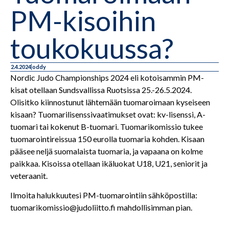
PM-kisoihin
toukokuussa?
2.4.2024
oddy
Nordic Judo Championships 2024 eli kotoisammin PM-
kisat otellaan Sundsvallissa Ruotsissa 25.-26.5.2024.
Olisitko kiinnostunut lähtemään tuomaroimaan kyseiseen
kisaan? Tuomarilisenssivaatimukset ovat: kv-lisenssi, A-
tuomari tai kokenut B-tuomari. Tuomarikomissio tukee
tuomarointireissua 150 eurolla tuomaria kohden. Kisaan
pääsee neljä suomalaista tuomaria, ja vapaana on kolme
paikkaa. Kisoissa otellaan ikäluokat U18, U21, seniorit ja
veteraanit.
Ilmoita halukkuutesi PM-tuomarointiin sähköpostilla:
tuomarikomissio@judoliitto.fi mahdollisimman pian.