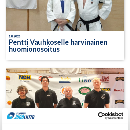
1.8.2026
Pentti Vauhkoselle harvinainen
huomionosoitus