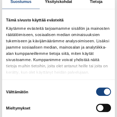
Suostumus
Yksityiskohdat
Tietoja
Tämä sivusto käyttää evästeitä
Käytämme evästeitä tarjoamamme sisällön ja mainosten
23.7.2026
Tuomariraportti Swedish A-Judo/VI
räätälöimiseen, sosiaalisen median ominaisuuksien
Open 2026, 14.-17.5.2026,
tukemiseen ja kävijämäärämme analysoimiseen. Lisäksi
Lindesberg, Ruotsi
jaamme sosiaalisen median, mainosalan ja analytiikka-
alan kumppaneillemme tietoja siitä, miten käytät
sivustoamme. Kumppanimme voivat yhdistää näitä
tietoja muihin tietoihin, joita olet antanut heille tai joita on
kerätty, kun olet käyttänyt heidän palvelujaan.
Suostumuksen
Välttämätön
valinta
Mieltymykset