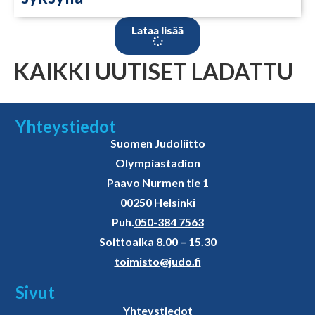
Lataa lisää
KAIKKI UUTISET LADATTU
Yhteystiedot
Suomen Judoliitto
Olympiastadion
Paavo Nurmen tie 1
00250 Helsinki
Puh.
050-384 7563
Soittoaika 8.00 – 15.30
toimisto@judo.fi
Sivut
Yhteystiedot