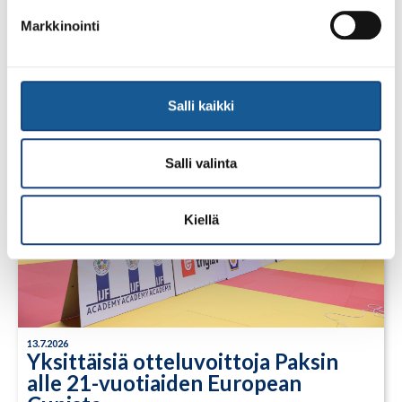
Tuomariraportti Swedish A-Judo/VI
Open 2026, 14.-17.5.2026,
Markkinointi
Lindesberg, Ruotsi
Salli kaikki
Salli valinta
Kiellä
13.7.2026
Yksittäisiä otteluvoittoja Paksin
alle 21-vuotiaiden European