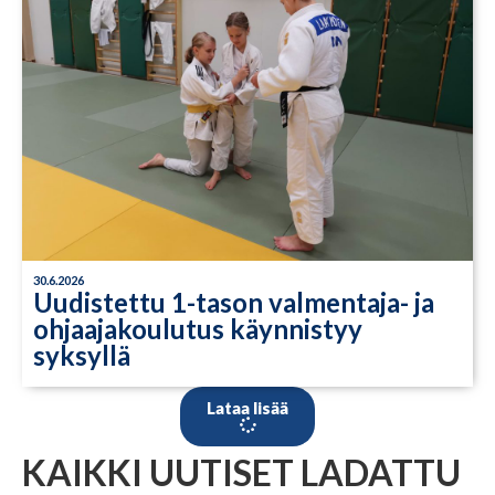
30.6.2026
Uudistettu 1-tason valmentaja- ja
ohjaajakoulutus käynnistyy
syksyllä
Lataa lisää
KAIKKI UUTISET LADATTU