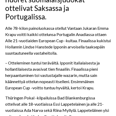
ottelivat Saksassa ja
Portugalissa.
Alle 78-kilon painoluokassa otellut Vantaan Jukaran Emma
Krapu voitti kaikki ottelunsa Portugalin Anadiassa ottaen
Alle 21-vuotiaiden European Cup -kultaa. Finaalissa kukistui
Hollannin Lindse Hanstede Ipponin arvoisella taaksepäin
suuntautuneella vastaheitolla.
– Otteleminen tuntui terävältä. Ipponit italialaisesta ja
hollantilaisesta avasivat tien finaaliin. Finaalissa pieni
herpaantuminen toi vastustajalle wazarin, mutta sain
käännettyä ottelun nopeasti itselleni. Ensimmäinen
European Cup -voitto tuntuu hyvältä, kertoi Krapu.
Thüringen Pokal -kilpailuissa Bad Blankenburgissa
ottelivat alle 18-vuotiaissa Essi Lappetelainen ja alle 21-
vuotiaissa Ada Narva sekä Riina Myllylä. Lappeteläinen ylsi