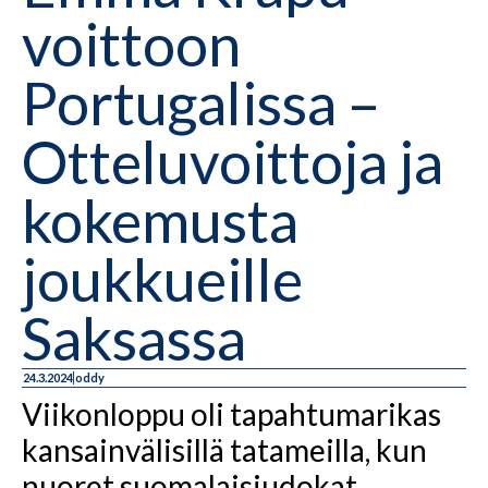
voittoon
Portugalissa –
Otteluvoittoja ja
kokemusta
joukkueille
Saksassa
24.3.2024
oddy
Viikonloppu oli tapahtumarikas
kansainvälisillä tatameilla, kun
nuoret suomalaisjudokat