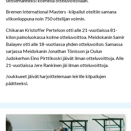
seitsemänneksi kolmella otteluvoitollaan.
Bremen International Masters -kilpailut oteltiin samana
viikonloppuna noin 750 ottelijan voimin.
Chikaran Kristoffer Pertelson otti alle 21-vuotiaissa 81-
kilon painoluokassa kolme otteluvoittoa. Meidokanin Samir
Balayev otti alle 18-vuotiassa yhden otteluvoiton. Samassa
sarjassa Meidokanin Jonathan Tõnisson ja Oulun
Judokerhon Eino Pirttikoski jäivät ilman otteluvoittoja. Alle
21-vuotiaissa Jere Rankinen jäi ilman otteluvoittoja.
Joukkueet jäivät harjoittelemaan leirille kilpailujen
päätteeksi.