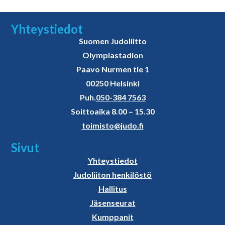
Yhteystiedot
Suomen Judoliitto
Olympiastadion
Paavo Nurmen tie 1
00250 Helsinki
Puh.
050-384 7563
Soittoaika 8.00 – 15.30
toimisto@judo.fi
Sivut
Yhteystiedot
Judoliiton henkilöstö
Hallitus
Jäsenseurat
Kumppanit