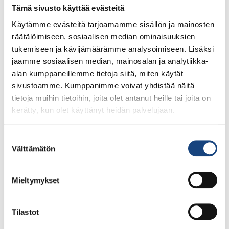
1.8.2026
Tämä sivusto käyttää evästeitä
Pentti Vauhkoselle harvinainen
huomionosoitus
Käytämme evästeitä tarjoamamme sisällön ja mainosten
räätälöimiseen, sosiaalisen median ominaisuuksien
tukemiseen ja kävijämäärämme analysoimiseen. Lisäksi
jaamme sosiaalisen median, mainosalan ja analytiikka-
alan kumppaneillemme tietoja siitä, miten käytät
sivustoamme. Kumppanimme voivat yhdistää näitä
tietoja muihin tietoihin, joita olet antanut heille tai joita on
kerätty, kun olet käyttänyt heidän palvelujaan.
Suostumuksen
Välttämätön
valinta
Mieltymykset
Tilastot
23.7.2026