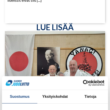
lisenssit eivät siis [...]
LUE LISÄÄ
Suostumus
Yksityiskohdat
Tietoja