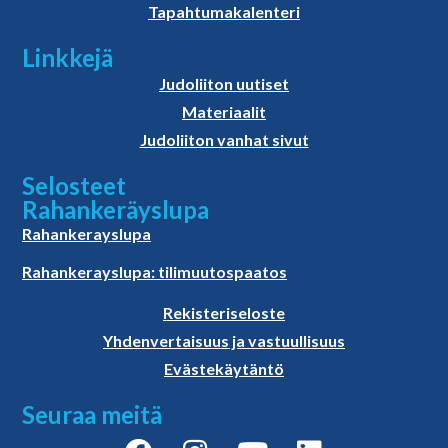
Tapahtumakalenteri
Linkkejä
Judoliiton uutiset
Materiaalit
Judoliiton vanhat sivut
Selosteet
Rahankeräyslupa
Rahankerayslupa
Rahankerayslupa: tilimuutospaatos
Rekisteriseloste
Yhdenvertaisuus ja vastuullisuus
Evästekäytäntö
Seuraa meitä