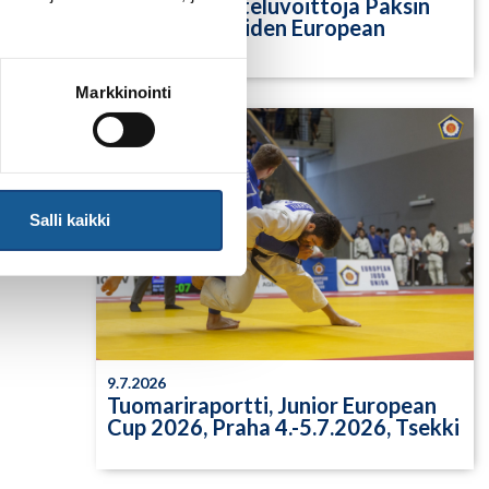
Yksittäisiä otteluvoittoja Paksin
alle 21-vuotiaiden European
Cupista
Markkinointi
Salli kaikki
9.7.2026
Tuomariraportti, Junior European
Cup 2026, Praha 4.-5.7.2026, Tsekki