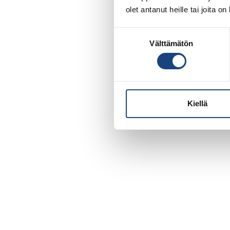
olet antanut heille tai joita o
Suostumuksen
Välttämätön
valinta
Kiellä