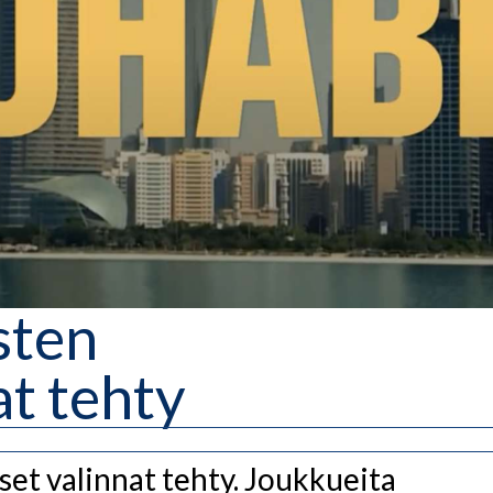
sten
at tehty
set valinnat tehty. Joukkueita