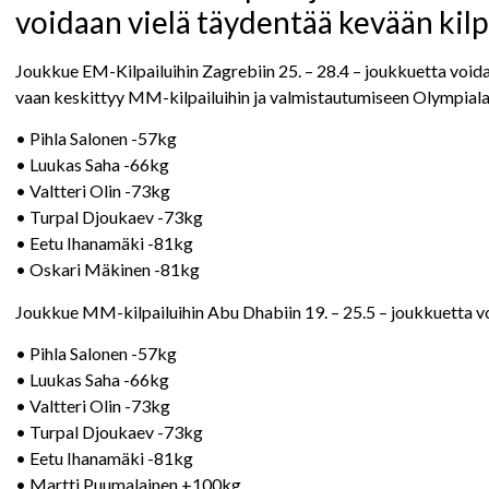
voidaan vielä täydentää kevään kilp
Joukkue EM-Kilpailuihin Zagrebiin 25. – 28.4 – joukkuetta voida
vaan keskittyy MM-kilpailuihin ja valmistautumiseen Olympialai
• Pihla Salonen -57kg
• Luukas Saha -66kg
• Valtteri Olin -73kg
• Turpal Djoukaev -73kg
• Eetu Ihanamäki -81kg
• Oskari Mäkinen -81kg
Joukkue MM-kilpailuihin Abu Dhabiin 19. – 25.5 – joukkuetta voi
• Pihla Salonen -57kg
• Luukas Saha -66kg
• Valtteri Olin -73kg
• Turpal Djoukaev -73kg
• Eetu Ihanamäki -81kg
• Martti Puumalainen +100kg