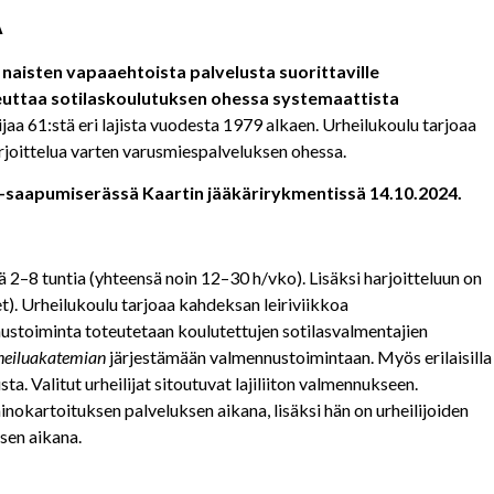
Ä
naisten vapaaehtoista palvelusta suorittaville
toteuttaa sotilaskoulutuksen ohessa systemaattista
jaa 61:stä eri lajista vuodesta 1979 alkaen. Urheilukoulu tarjoaa
harjoittelua varten varusmiespalveluksen ohessa.
24-saapumiserässä Kaartin jääkärirykmentissä
14.10.2024.
2–8 tuntia (yhteensä noin 12–30 h/vko). Lisäksi harjoitteluun on
set). Urheilukoulu tarjoaa kahdeksan leiriviikkoa
ustoiminta toteutetaan koulutettujen sotilasvalmentajien
heiluakatemian
järjestämään valmennustoimintaan. Myös erilaisilla
sta. Valitut urheilijat sitoutuvat lajiliiton valmennukseen.
inokartoituksen palveluksen aikana, lisäksi hän on urheilijoiden
sen aikana.