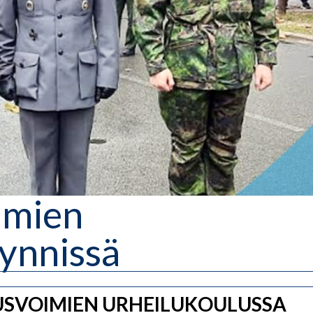
imien
ynnissä
USVOIMIEN URHEILUKOULUSSA