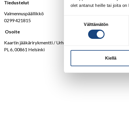
Tiedustelut
olet antanut heille tai joita o
Valmennuspäällikkö
Suostumuksen
0299 421815
Välttämätön
valinta
Osoite
Kaartin jääkärirykmentti / Urheilukoulu
PL 6, 00861 Helsinki
Kiellä