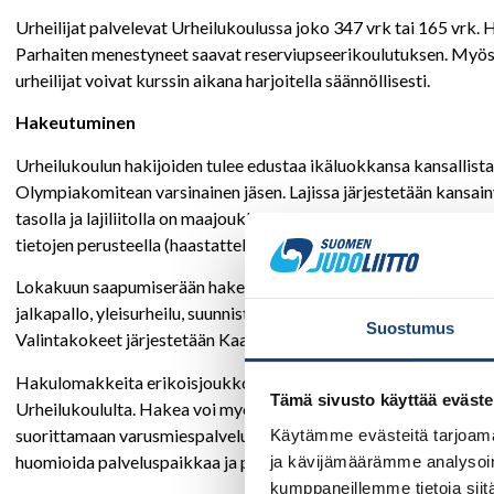
Urheilijat palvelevat Urheilukoulussa joko 347 vrk tai 165 vrk. 
Parhaiten menestyneet saavat reserviupseerikoulutuksen. Myös 
urheilijat voivat kurssin aikana harjoitella säännöllisesti.
Hakeutuminen
Urheilukoulun hakijoiden tulee edustaa ikäluokkansa kansallista t
Olympiakomitean varsinainen jäsen. Lajissa järjestetään kansainväl
tasolla ja lajiliitolla on maajoukkuetoimintaa. Valinnat suoritet
tietojen perusteella (haastattelu, psykologiset- ja fyysiset testit)
Lokakuun saapumiserään hakevien kesälajien urheilijoiden, joide
jalkapallo, yleisurheilu, suunnistus, ammunta, moottori- ja vesila
Suostumus
Valintakokeet järjestetään Kaartin jääkärirykmentissä Helsingi
Hakulomakkeita erikoisjoukkoihin saa internet-sivuilta (
www.pu
Tämä sivusto käyttää eväste
Urheilukoululta. Hakea voi myös sähköisesti
https://asiointi.pu
suorittamaan varusmiespalvelustaan Urheilukoulussa, hänen olisi h
Käytämme evästeitä tarjoama
huomioida palveluspaikkaa ja palvelukseen astumisaikaa määrä
ja kävijämäärämme analysoim
kumppaneillemme tietoja siitä