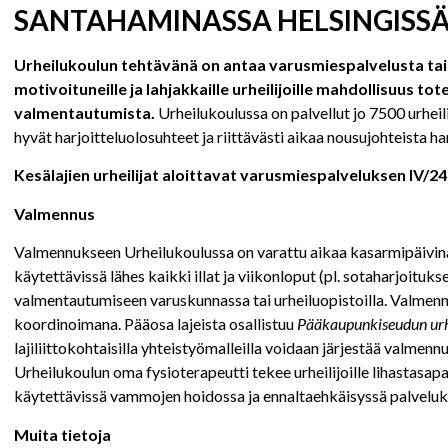
SANTAHAMINASSA HELSINGISS
Urheilukoulun tehtävänä on antaa varusmiespalvelusta tai 
motivoituneille ja lahjakkaille urheilijoille mahdollisuus 
valmentautumista.
Urheilukoulussa on palvellut jo 7500 urheili
hyvät harjoitteluolosuhteet ja riittävästi aikaa nousujohteista 
Kesälajien urheilijat aloittavat varusmiespalveluksen IV/
Valmennus
Valmennukseen Urheilukoulussa on varattu aikaa kasarmipäivinä 
käytettävissä lähes kaikki illat ja viikonloput (pl. sotaharjoituk
valmentautumiseen varuskunnassa tai urheiluopistoilla. Valmenn
koordinoimana. Pääosa lajeista osallistuu
Pääkaupunkiseudun ur
lajiliittokohtaisilla yhteistyömalleilla voidaan järjestää valmennu
Urheilukoulun oma fysioterapeutti tekee urheilijoille lihastasapa
käytettävissä vammojen hoidossa ja ennaltaehkäisyssä palveluk
Muita tietoja