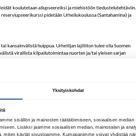
Heidät koulutetaan aliupseereiksi ja miehistöön tiedustelutehtäviin.
reserviupseerikurssi pidetään Urheilukoulussa (Santahamina) ja
ai kansainvälistä huippua. Urheilijan lajiliiton tulee olla Suomen
istä virallista kilpailutoimintaa nuorten ja/tai yleisen sarjan
aan eri lajien asiantuntijalausuntojen sekä pääsykokeissa saatujen
.
n kansallinen kilpailutoiminta ajoittuu keväästä syksyyn (mm.
jit, judo, paini) on jätettävä hakemuksensa
28.2.2024
mennessä.
Yksityiskohdat
ssä
9.-10.4.2024.
olustusvoimat.fi/asiointi/lomakkeet
), aluetoimistoista ja
itä
olustusvoimat.fi
. Mikäli asevelvollinen aikoo hakeutua
yvä tuoda asia esille jo kutsunnoissa, jotta asia voitaisiin
mme sisällön ja mainosten räätälöimiseen, sosiaalisen median
ttäessä.
iseen. Lisäksi jaamme sosiaalisen median, mainosalan ja analy
, miten käytät sivustoamme. Kumppanimme voivat yhdistää näitä t