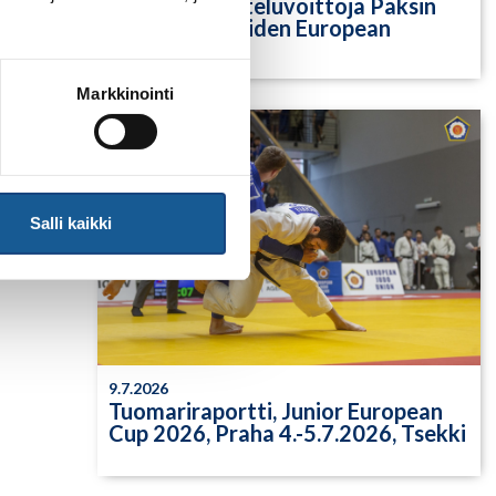
Yksittäisiä otteluvoittoja Paksin
alle 21-vuotiaiden European
Cupista
Markkinointi
Salli kaikki
9.7.2026
Tuomariraportti, Junior European
Cup 2026, Praha 4.-5.7.2026, Tsekki