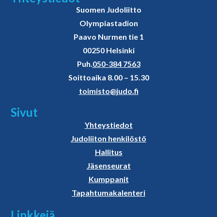
Suomen Judoliitto
Olympiastadion
Paavo Nurmen tie 1
00250 Helsinki
Puh.
050-384 7563
Soittoaika 8.00 – 15.30
toimisto@judo.fi
Sivut
Yhteystiedot
Judoliiton henkilöstö
Hallitus
Jäsenseurat
Kumppanit
Tapahtumakalenteri
Linkkejä