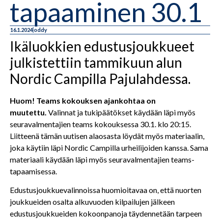
tapaaminen 30.1
16.1.2024
oddy
Ikäluokkien edustusjoukkueet
julkistettiin tammikuun alun
Nordic Campilla Pajulahdessa.
Huom! Teams kokouksen ajankohtaa on
muutettu.
Valinnat ja tukipäätökset käydään läpi myös
seuravalmentajien teams kokouksessa 30.1. klo 20:15.
Liitteenä tämän uutisen alaosasta löydät myös materiaalin,
joka käytiin läpi Nordic Campilla urheilijoiden kanssa. Sama
materiaali käydään läpi myös seuravalmentajien teams-
tapaamisessa.
Edustusjoukkuevalinnoissa huomioitavaa on, että nuorten
joukkueiden osalta alkuvuoden kilpailujen jälkeen
edustusjoukkueiden kokoonpanoja täydennetään tarpeen