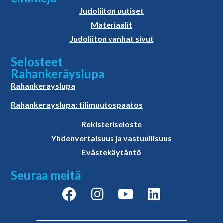
Judoliiton uutiset
Materiaalit
Judoliiton vanhat sivut
Selosteet
Rahankeräyslupa
Rahankerayslupa
Rahankerayslupa: tilimuutospaatos
Rekisteriseloste
Yhdenvertaisuus ja vastuullisuus
Evästekäytäntö
Seuraa meitä