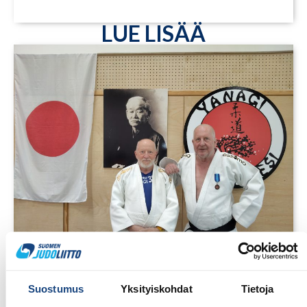
LUE LISÄÄ
1.8.2026
Pentti Vauhkoselle harvinainen
Suostumus
Yksityiskohdat
Tietoja
huomionosoitus