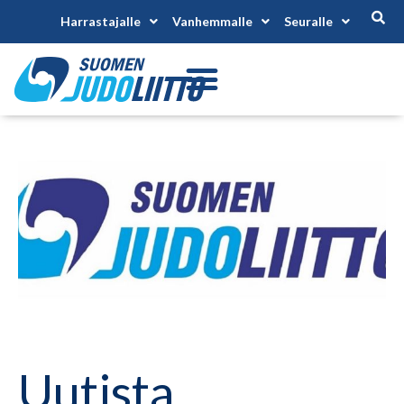
Harrastajalle
Vanhemmalle
Seuralle
Uutista