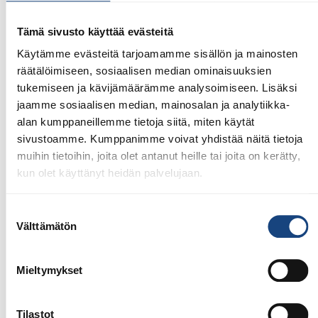
Tämä sivusto käyttää evästeitä
Käytämme evästeitä tarjoamamme sisällön ja mainosten
räätälöimiseen, sosiaalisen median ominaisuuksien
tukemiseen ja kävijämäärämme analysoimiseen. Lisäksi
jaamme sosiaalisen median, mainosalan ja analytiikka-
alan kumppaneillemme tietoja siitä, miten käytät
sivustoamme. Kumppanimme voivat yhdistää näitä tietoja
muihin tietoihin, joita olet antanut heille tai joita on kerätty,
kun olet käyttänyt heidän palvelujaan.
Suostumuksen
Välttämätön
valinta
23.7.2026
Mieltymykset
Tuomariraportti Swedish A-Judo/VI
Open 2026, 14.-17.5.2026,
Lindesberg, Ruotsi
Tilastot