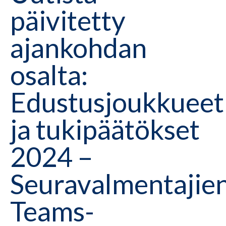
päivitetty
ajankohdan
osalta:
Edustusjoukkueet
ja tukipäätökset
2024 –
Seuravalmentajie
Teams-