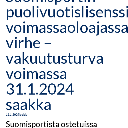
puolivuotislisenss
voimassaoloajass
virhe –
vakuutusturva
voimassa
31.1.2024
saakka
11.1.2024
oddy
Suomisportista ostetuissa