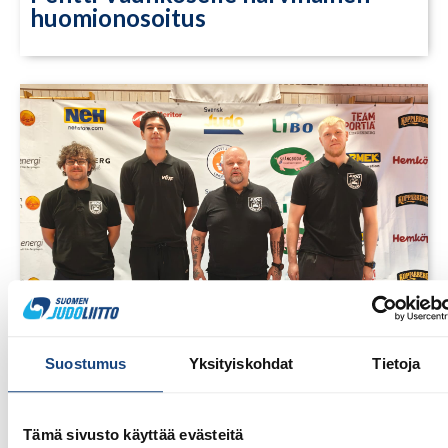
huomionosoitus
Suostumus
Yksityiskohdat
Tietoja
23.7.2026
Tuomariraportti Swedish A-Judo/VI
Tämä sivusto käyttää evästeitä