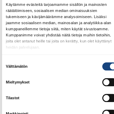
Open 2026, 14.-17.5.2026,
Käytämme evästeitä tarjoamamme sisällön ja mainosten
Lindesberg, Ruotsi
räätälöimiseen, sosiaalisen median ominaisuuksien
tukemiseen ja kävijämäärämme analysoimiseen. Lisäksi
jaamme sosiaalisen median, mainosalan ja analytiikka-alan
kumppaneillemme tietoja siitä, miten käytät sivustoamme.
Kumppanimme voivat yhdistää näitä tietoja muihin tietoihin,
joita olet antanut heille tai joita on kerätty, kun olet käyttänyt
heidän palvelujaan.
Suostumuksen
Välttämätön
valinta
Mieltymykset
13.7.2026
Yksittäisiä otteluvoittoja Paksin
Tilastot
alle 21-vuotiaiden European
Cupista
Markkinointi