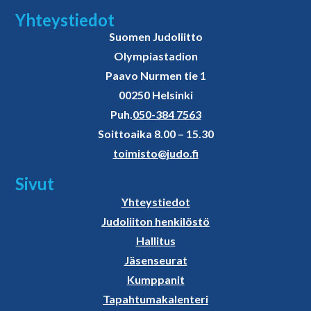
Yhteystiedot
Suomen Judoliitto
Olympiastadion
Paavo Nurmen tie 1
00250 Helsinki
Puh.
050-384 7563
Soittoaika 8.00 – 15.30
toimisto@judo.fi
Sivut
Yhteystiedot
Judoliiton henkilöstö
Hallitus
Jäsenseurat
Kumppanit
Tapahtumakalenteri