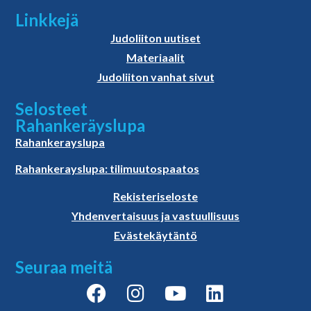
Linkkejä
Judoliiton uutiset
Materiaalit
Judoliiton vanhat sivut
Selosteet
Rahankeräyslupa
Rahankerayslupa
Rahankerayslupa: tilimuutospaatos
Rekisteriseloste
Yhdenvertaisuus ja vastuullisuus
Evästekäytäntö
Seuraa meitä