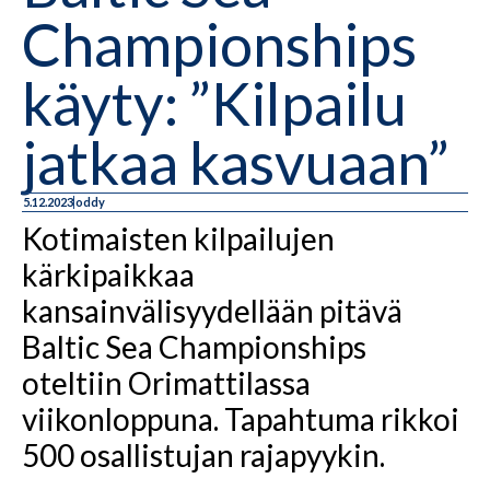
Championships
käyty: ”Kilpailu
jatkaa kasvuaan”
5.12.2023
oddy
Kotimaisten kilpailujen
kärkipaikkaa
kansainvälisyydellään pitävä
Baltic Sea Championships
oteltiin Orimattilassa
viikonloppuna. Tapahtuma rikkoi
500 osallistujan rajapyykin.