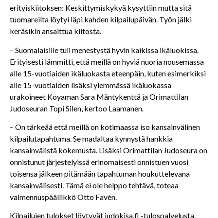
erityiskiitoksen: Keskittymiskykyä kysyttiin mutta sitä
tuomareilta löytyi läpi kahden kilpailupäivän. Työn jälki
keräsikin ansaittua kiitosta.
– Suomalaisille tuli menestystä hyvin kaikissa ikäluokissa.
Erityisesti lämmitti, että meillä on hyviä nuoria nousemassa
alle 15-vuotiaiden ikäluokasta eteenpäin, kuten esimerkiksi
alle 15-vuotiaiden lisäksi ylemmässä ikäluokassa
urakoineet Koyaman Sara Mäntykenttä ja Orimattilan
Judoseuran Topi Silen, kertoo Laamanen.
– On tärkeää että meillä on kotimaassa iso kansainvälinen
kilpailutapahtuma. Se madaltaa kynnystä hankkia
kansainvälistä kokemusta. Lisäksi Orimattilan Judoseura on
onnistunut järjestelyissä erinomaisesti onnistuen vuosi
toisensa jälkeen pitämään tapahtuman houkuttelevana
kansainvälisesti. Tämä ei ole helppo tehtävä, toteaa
valmennuspäällikkö Otto Favén.
Kilpailujen tulokset löytyvät judokisa.fi -tulospalvelusta.