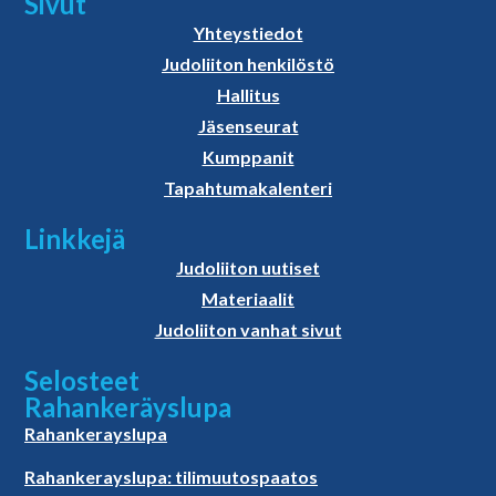
Sivut
Yhteystiedot
Judoliiton henkilöstö
Hallitus
Jäsenseurat
Kumppanit
Tapahtumakalenteri
Linkkejä
Judoliiton uutiset
Materiaalit
Judoliiton vanhat sivut
Selosteet
Rahankeräyslupa
Rahankerayslupa
Rahankerayslupa: tilimuutospaatos