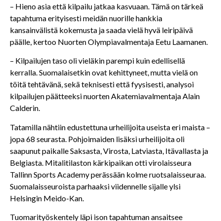
– Hieno asia että kilpailu jatkaa kasvuaan. Tämä on tärkeä
tapahtuma erityisesti meidän nuorille hankkia
kansainvälistä kokemusta ja saada vielä hyvä leiripäivä
päälle, kertoo Nuorten Olympiavalmentaja Eetu Laamanen.
– Kilpailujen taso oli vieläkin parempi kuin edellisellä
kerralla. Suomalaisetkin ovat kehittyneet, mutta vielä on
töitä tehtävänä, sekä teknisesti että fyysisesti, analysoi
kilpailujen päätteeksi nuorten Akatemiavalmentaja Alain
Calderin.
Tatamilla nähtiin edustettuna urheilijoita useista eri maista –
jopa 68 seurasta. Pohjoimaiden lisäksi urheilijoita oli
saapunut paikalle Saksasta, Virosta, Latviasta, Itävallasta ja
Belgiasta. Mitalitilaston kärkipaikan otti virolaisseura
Tallinn Sports Academy perässään kolme ruotsalaisseuraa.
Suomalaisseuroista parhaaksi viidennelle sijalle ylsi
Helsingin Meido-Kan.
Tuomarityöskentely läpi ison tapahtuman ansaitsee