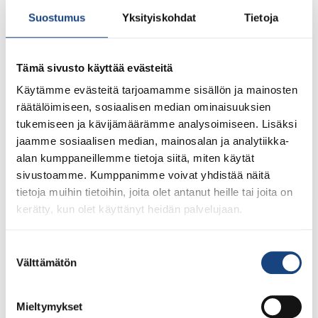
Suostumus
Yksityiskohdat
Tietoja
Tämä sivusto käyttää evästeitä
Käytämme evästeitä tarjoamamme sisällön ja mainosten
räätälöimiseen, sosiaalisen median ominaisuuksien
1.8.2026
tukemiseen ja kävijämäärämme analysoimiseen. Lisäksi
Pentti Vauhkoselle harvinainen
jaamme sosiaalisen median, mainosalan ja analytiikka-
huomionosoitus
alan kumppaneillemme tietoja siitä, miten käytät
sivustoamme. Kumppanimme voivat yhdistää näitä
tietoja muihin tietoihin, joita olet antanut heille tai joita on
kerätty, kun olet käyttänyt heidän palvelujaan.
Suostumuksen
Välttämätön
valinta
Mieltymykset