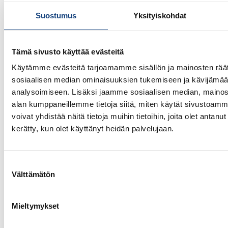
9.7.2026
Suostumus
Yksityiskohdat
Tuomariraportti, Junior European
Cup 2026, Praha 4.-5.7.2026, Tsekki
Tämä sivusto käyttää evästeitä
Käytämme evästeitä tarjoamamme sisällön ja mainosten räät
sosiaalisen median ominaisuuksien tukemiseen ja kävijäm
analysoimiseen. Lisäksi jaamme sosiaalisen median, mainosa
alan kumppaneillemme tietoja siitä, miten käytät sivusto
voivat yhdistää näitä tietoja muihin tietoihin, joita olet antanut h
kerätty, kun olet käyttänyt heidän palvelujaan.
Suostumuksen
Välttämätön
valinta
30.6.2026
Katojen ystäville kansainvälistä
Mieltymykset
osaamista Suomeen – kaksi
huipputapahtumaa syksyllä 2026