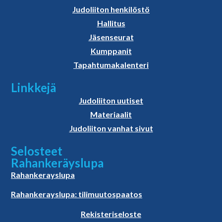
Judoliiton henkilöstö
Hallitus
Jäsenseurat
Kumppanit
Tapahtumakalenteri
Linkkejä
Judoliiton uutiset
Materiaalit
Judoliiton vanhat sivut
Selosteet
Rahankeräyslupa
Rahankerayslupa
Rahankerayslupa: tilimuutospaatos
Rekisteriseloste