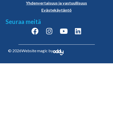
Yhdenvertaisuus ja vastuullisuus
Evästekäytäntö
Seuraa meitä
© 2026
Website magic by