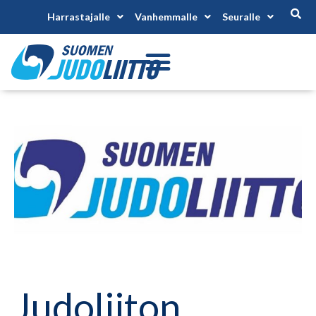
Harrastajalle
Vanhemmalle
Seuralle
Judoliiton