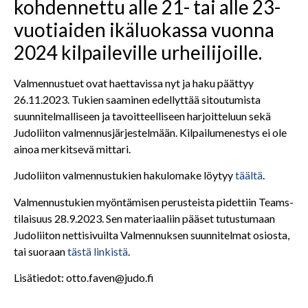
kohdennettu alle 21- tai alle 23-
vuotiaiden ikäluokassa vuonna
2024 kilpaileville urheilijoille.
Valmennustuet ovat haettavissa nyt ja haku päättyy
26.11.2023. Tukien saaminen edellyttää sitoutumista
suunnitelmalliseen ja tavoitteelliseen harjoitteluun sekä
Judoliiton valmennusjärjestelmään. Kilpailumenestys ei ole
ainoa merkitsevä mittari.
Judoliiton valmennustukien hakulomake löytyy
täältä
.
Valmennustukien myöntämisen perusteista pidettiin Teams-
tilaisuus 28.9.2023. Sen materiaaliin pääset tutustumaan
Judoliiton nettisivuilta Valmennuksen suunnitelmat osiosta,
tai suoraan
tästä linkistä
.
Lisätiedot: otto.faven@judo.fi