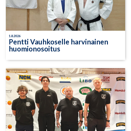
1.8.2026
Pentti Vauhkoselle harvinainen
huomionosoitus