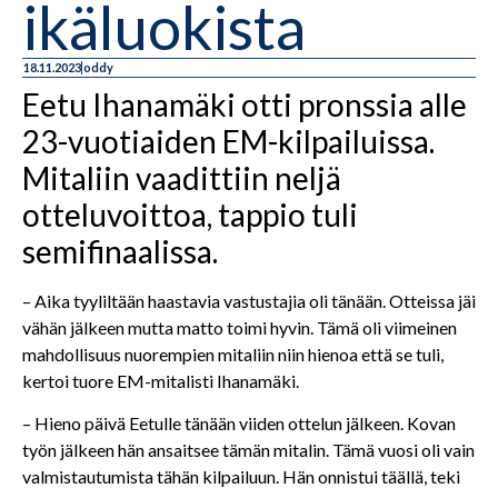
ikäluokista
18.11.2023
oddy
Eetu Ihanamäki otti pronssia alle
23-vuotiaiden EM-kilpailuissa.
Mitaliin vaadittiin neljä
otteluvoittoa, tappio tuli
semifinaalissa.
– Aika tyyliltään haastavia vastustajia oli tänään. Otteissa jäi
vähän jälkeen mutta matto toimi hyvin. Tämä oli viimeinen
mahdollisuus nuorempien mitaliin niin hienoa että se tuli,
kertoi tuore EM-mitalisti Ihanamäki.
– Hieno päivä Eetulle tänään viiden ottelun jälkeen. Kovan
työn jälkeen hän ansaitsee tämän mitalin. Tämä vuosi oli vain
valmistautumista tähän kilpailuun. Hän onnistui täällä, teki