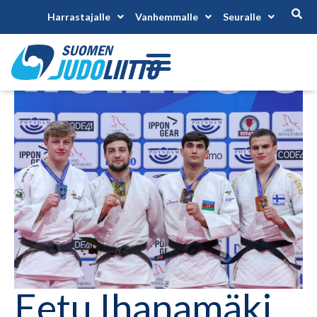
Harrastajalle
Vanhemmalle
Seuralle
Eetu Ihanamäki