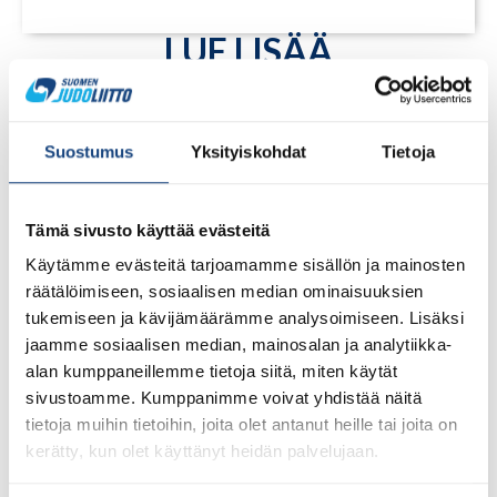
LUE LISÄÄ
Suostumus
Yksityiskohdat
Tietoja
Tämä sivusto käyttää evästeitä
Käytämme evästeitä tarjoamamme sisällön ja mainosten
räätälöimiseen, sosiaalisen median ominaisuuksien
tukemiseen ja kävijämäärämme analysoimiseen. Lisäksi
jaamme sosiaalisen median, mainosalan ja analytiikka-
alan kumppaneillemme tietoja siitä, miten käytät
sivustoamme. Kumppanimme voivat yhdistää näitä
tietoja muihin tietoihin, joita olet antanut heille tai joita on
1.8.2026
Pentti Vauhkoselle harvinainen
kerätty, kun olet käyttänyt heidän palvelujaan.
huomionosoitus