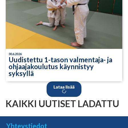
30.6.2026
Uudistettu 1-tason valmentaja- ja
ohjaajakoulutus käynnistyy
syksyllä
Lataa lisää
KAIKKI UUTISET LADATTU
Yhteystiedot