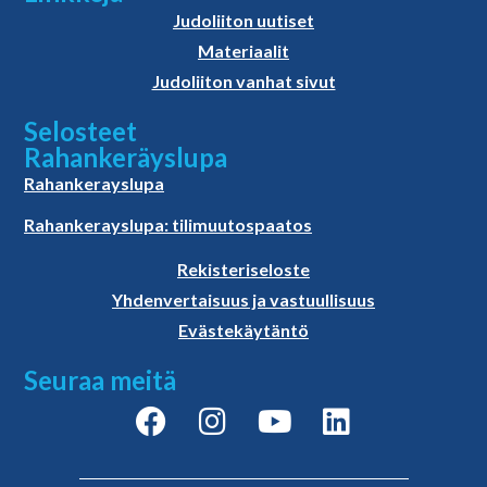
Judoliiton uutiset
Materiaalit
Judoliiton vanhat sivut
Selosteet
Rahankeräyslupa
Rahankerayslupa
Rahankerayslupa: tilimuutospaatos
Rekisteriseloste
Yhdenvertaisuus ja vastuullisuus
Evästekäytäntö
Seuraa meitä