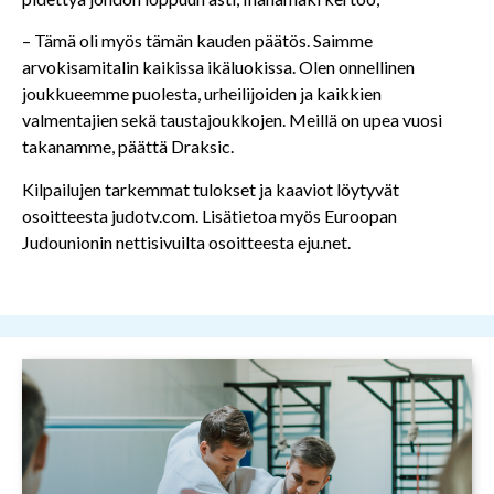
– Tämä oli myös tämän kauden päätös. Saimme
arvokisamitalin kaikissa ikäluokissa. Olen onnellinen
joukkueemme puolesta, urheilijoiden ja kaikkien
valmentajien sekä taustajoukkojen. Meillä on upea vuosi
takanamme, päättä Draksic.
Kilpailujen tarkemmat tulokset ja kaaviot löytyvät
osoitteesta judotv.com. Lisätietoa myös Euroopan
Judounionin nettisivuilta osoitteesta eju.net.