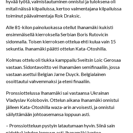
hyvää työtä, valmistautuminen onnistui ja tuloksena oli
mitali näissä kilpailuissa, kertoo valmentajana kilpailuissa
toiminut päävalmentaja Rok Draksic.
Alle 81-kilon painoluokassa otellut Ihanamäki kukisti
ensimmäisellä kierroksella Serbian Boris Rutovicin
sidonnalla. Toisen kierroksen ottelua ehti kulua vain 15
sekuntia. Ihanamäki päätti ottelun Kata-Otoshilla.
Kolmas ottelu oli tiukka kamppailu Sveitsin Loic Gerosaa
vastaan. Sidontavoitto vei Ihanamäen semifinaaliin, jossa
vastaan asettui Belgian Jarne Duyck. Belgialainen
osoittautui vahvemmaksi ja eteni finaaliin.
Pronssiottelussa Ihanamäki sai vastaansa Ukrainan
Vladyslav Kolobovin. Ottelun aikana Ihanamäki onnistui
jälleen Kata-Otoshilla waza-arin arvoisesti, ja onnistui
säilyttämään johtoasemansa loppuun asti.
– Pronssiotteluun pystyin latautumaan hyvin. Siinä sain
pidettyä johdon loppuun asti, Ihanamäki kertoo,