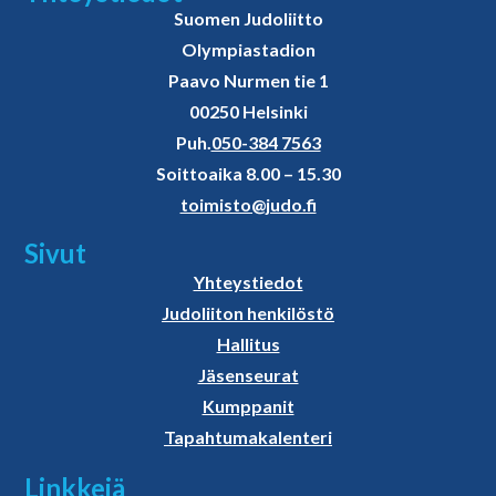
Suomen Judoliitto
Olympiastadion
Paavo Nurmen tie 1
00250 Helsinki
Puh.
050-384 7563
Soittoaika 8.00 – 15.30
toimisto@judo.fi
Sivut
Yhteystiedot
Judoliiton henkilöstö
Hallitus
Jäsenseurat
Kumppanit
Tapahtumakalenteri
Linkkejä