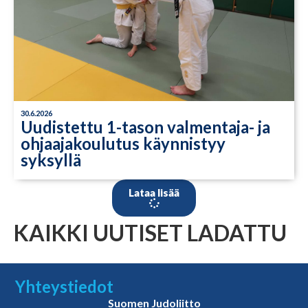
30.6.2026
Uudistettu 1-tason valmentaja- ja
ohjaajakoulutus käynnistyy
syksyllä
Lataa lisää
KAIKKI UUTISET LADATTU
Yhteystiedot
Suomen Judoliitto