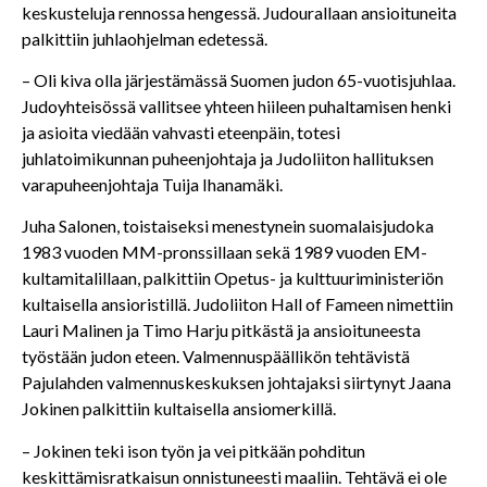
keskusteluja rennossa hengessä. Judourallaan ansioituneita
palkittiin juhlaohjelman edetessä.
– Oli kiva olla järjestämässä Suomen judon 65-vuotisjuhlaa.
Judoyhteisössä vallitsee yhteen hiileen puhaltamisen henki
ja asioita viedään vahvasti eteenpäin, totesi
juhlatoimikunnan puheenjohtaja ja Judoliiton hallituksen
varapuheenjohtaja Tuija Ihanamäki.
Juha Salonen, toistaiseksi menestynein suomalaisjudoka
1983 vuoden MM-pronssillaan sekä 1989 vuoden EM-
kultamitalillaan, palkittiin Opetus- ja kulttuuriministeriön
kultaisella ansioristillä. Judoliiton Hall of Fameen nimettiin
Lauri Malinen ja Timo Harju pitkästä ja ansioituneesta
työstään judon eteen. Valmennuspäällikön tehtävistä
Pajulahden valmennuskeskuksen johtajaksi siirtynyt Jaana
Jokinen palkittiin kultaisella ansiomerkillä.
– Jokinen teki ison työn ja vei pitkään pohditun
keskittämisratkaisun onnistuneesti maaliin. Tehtävä ei ole