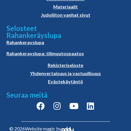
Materiaalit
Judoliiton vanhat sivut
Selosteet
Rahankeräyslupa
Rahankerayslupa
Rahankerayslupa: tilimuutospaatos
Rekisteriseloste
Yhdenvertaisuus ja vastuullisuus
Evästekäytäntö
Seuraa meitä
© 2026
Website magic by