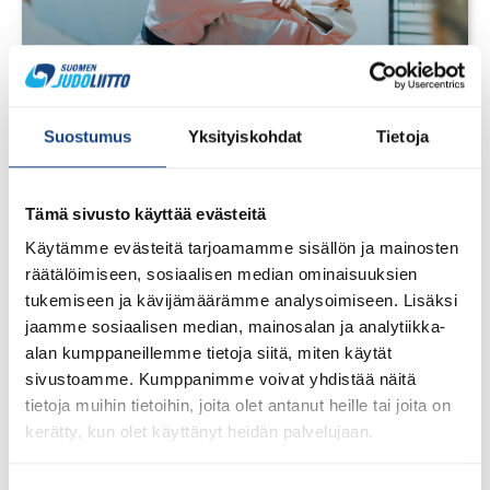
Suostumus
Yksityiskohdat
Tietoja
Tämä sivusto käyttää evästeitä
Käytämme evästeitä tarjoamamme sisällön ja mainosten
28.7.2026
Uudet lisenssit ostettavissa
räätälöimiseen, sosiaalisen median ominaisuuksien
1.8.2026 alkaen
tukemiseen ja kävijämäärämme analysoimiseen. Lisäksi
jaamme sosiaalisen median, mainosalan ja analytiikka-
Voit 1.8.2026 lähtien ostaa Judoliiton lisenssin kaudelle
alan kumppaneillemme tietoja siitä, miten käytät
1.8.2026 – 31.7.2027 Suomisportissa. Uuden kauden
sivustoamme. Kumppanimme voivat yhdistää näitä
lisenssit eivät siis [...]
tietoja muihin tietoihin, joita olet antanut heille tai joita on
kerätty, kun olet käyttänyt heidän palvelujaan.