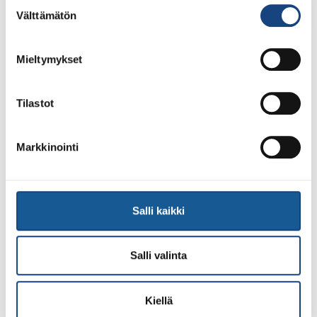
Suostumuksen
LUE LISÄÄ
Välttämätön
valinta
Mieltymykset
Tilastot
Markkinointi
Salli kaikki
Salli valinta
1.8.2026
Pentti Vauhkoselle harvinainen
huomionosoitus
Kiellä