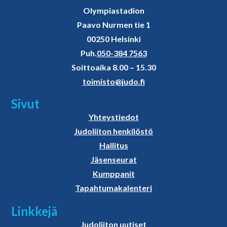
Olympiastadion
Paavo Nurmen tie 1
00250 Helsinki
Puh.
050-384 7563
Soittoaika 8.00 – 15.30
toimisto@judo.fi
Sivut
Yhteystiedot
Judoliiton henkilöstö
Hallitus
Jäsenseurat
Kumppanit
Tapahtumakalenteri
Linkkejä
Judoliiton uutiset