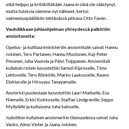
ollut helppo ja kritiikiltäkään Jaana ei siinä ole säästynyt,
mutta tuloksia olemme nyt nähneet, kertoi
valmennuspäällikön tehtävässä jatkava Otto Favén.
Vauhdikkaan juhlaohjelman yhteydessä palkittiin
ansioituneita:
Opetus- ja kulttuuriministeriön ansiomitalin saivat Hannu
Jokinen, Tero Partanen, Hannu Mustonen, Kaj-Peter
Pesonen, Juha Vuorela ja Päivi Tolppanen. Ansiomitali
kullatuin ristein luovutettiin Samuli Kiproselle, Timo
Lehtoselle, Tero Rönkölle, Marko Laaksoselle, Rauno
Elokiurulle ja Hiroyasu Tanayamalle.
Ansioristi puolestaan luovutettiin Lauri Maliselle, Esa
Niemelle, Erkki Kokkoselle, Staffan Lindgrenille, Seppo
Myllylälle ja kultaisena Juha Saloselle.
Judoliiton kultaisen ansiomerkin tilaisuudessa saivat Juha
Vasko, Aimo Vinter ja Jaana Jokinen.