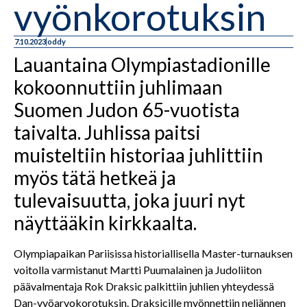
vyönkorotuksin
7.10.2023
oddy
Lauantaina Olympiastadionille
kokoonnuttiin juhlimaan
Suomen Judon 65-vuotista
taivalta. Juhlissa paitsi
muisteltiin historiaa juhlittiin
myös tätä hetkeä ja
tulevaisuutta, joka juuri nyt
näyttääkin kirkkaalta.
Olympiapaikan Pariisissa historiallisella Master-turnauksen
voitolla varmistanut Martti Puumalainen ja Judoliiton
päävalmentaja Rok Draksic palkittiin juhlien yhteydessä
Dan-vyöarvokorotuksin. Draksicille myönnettiin neljännen