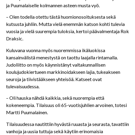
ja Puumalaiselle kolmannen asteen musta vyö.
– Olen todella otettu tästä huomionosoituksesta sekä
kutsusta juhliin. Mutta vielä enemmän katson kohti tulevia
vuosia ja vielä suurempia tuloksia, kertoi päävalmentaja Rok
Draksic.
Kuluvana vuonna myös nuoremmissa ikäluokissa
kansainvälistä menestystä on taottu laajalla rintamalla.
Judoliitto on myös käynnistänyt valtakunnallisen
koulujudokiertueen markkinoidakseen lajia, tukeakseen
seuroja ja tiivistääkseen yhteisöä. Katseet ovat
tulevaisuudessa.
– Oli hauska nähdä kaikkia, sekä nuorempia että
kokeneempia. Tilaisuus oli 65-vuotisjuhlien arvoinen, totesi
Martti Puumalainen.
Tilaisuudessa nautittiin hyvästä ruuasta ja seurasta, tavattiin
vanhoja ja uusia tuttuja sekä käytiin erinomaisia