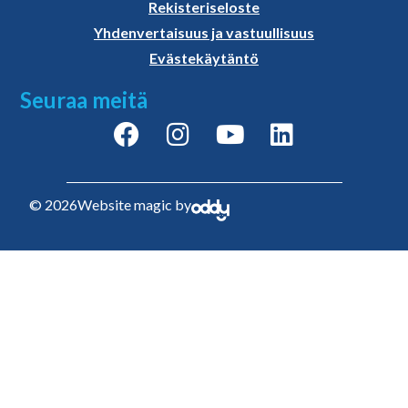
Rekisteriseloste
Yhdenvertaisuus ja vastuullisuus
Evästekäytäntö
Seuraa meitä
© 2026
Website magic by