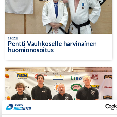
1.8.2026
Pentti Vauhkoselle harvinainen
huomionosoitus