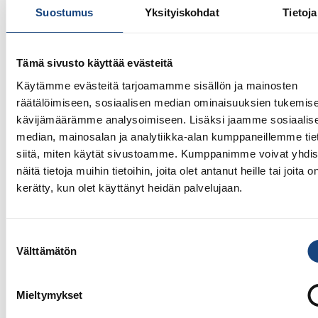
Suostumus
Yksityiskohdat
Tietoja
Tämä sivusto käyttää evästeitä
Käytämme evästeitä tarjoamamme sisällön ja mainosten
23.7.2026
räätälöimiseen, sosiaalisen median ominaisuuksien tukemise
Tuomariraportti Swedish A-Judo/VI
kävijämäärämme analysoimiseen. Lisäksi jaamme sosiaalis
Open 2026, 14.-17.5.2026,
median, mainosalan ja analytiikka-alan kumppaneillemme tie
Lindesberg, Ruotsi
siitä, miten käytät sivustoamme. Kumppanimme voivat yhdis
näitä tietoja muihin tietoihin, joita olet antanut heille tai joita o
kerätty, kun olet käyttänyt heidän palvelujaan.
Suostumuksen
Välttämätön
valinta
Mieltymykset