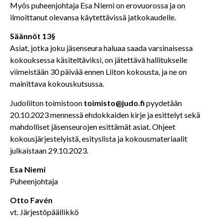
Myös puheenjohtaja Esa Niemi on erovuorossa ja on
ilmoittanut olevansa käytettävissä jatkokaudelle.
Säännöt 13§
Asiat, jotka joku jäsenseura haluaa saada varsinaisessa
kokouksessa käsiteltäviksi, on jätettävä hallitukselle
viimeistään 30 päivää ennen Liiton kokousta, ja ne on
mainittava kokouskutsussa.
Judoliiton toimistoon
toimisto@judo.fi
pyydetään
20.10.2023 mennessä ehdokkaiden kirje ja esittelyt sekä
mahdolliset jäsenseurojen esittämät asiat. Ohjeet
kokousjärjestelyistä, esityslista ja kokousmateriaalit
julkaistaan 29.10.2023.
Esa Niemi
Puheenjohtaja
Otto Favén
vt. Järjestöpäällikkö