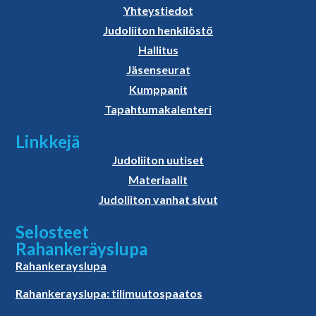
Yhteystiedot
Judoliiton henkilöstö
Hallitus
Jäsenseurat
Kumppanit
Tapahtumakalenteri
Linkkejä
Judoliiton uutiset
Materiaalit
Judoliiton vanhat sivut
Selosteet
Rahankeräyslupa
Rahankerayslupa
Rahankerayslupa: tilimuutospaatos