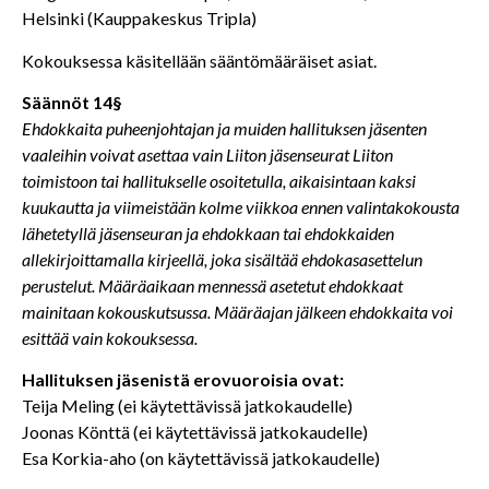
Helsinki (Kauppakeskus Tripla)
Kokouksessa käsitellään sääntömääräiset asiat.
Säännöt 14§
Ehdokkaita puheenjohtajan ja muiden hallituksen jäsenten
vaaleihin voivat asettaa vain Liiton jäsenseurat Liiton
toimistoon tai hallitukselle osoitetulla, aikaisintaan kaksi
kuukautta ja viimeistään kolme viikkoa ennen valintakokousta
lähetetyllä jäsenseuran ja ehdokkaan tai ehdokkaiden
allekirjoittamalla kirjeellä, joka sisältää ehdokasasettelun
perustelut. Määräaikaan mennessä asetetut ehdokkaat
mainitaan kokouskutsussa. Määräajan jälkeen ehdokkaita voi
esittää vain kokouksessa.
Hallituksen jäsenistä erovuoroisia ovat:
Teija Meling (ei käytettävissä jatkokaudelle)
Joonas Könttä (ei käytettävissä jatkokaudelle)
Esa Korkia-aho (on käytettävissä jatkokaudelle)