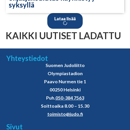
syksyllä
Lataa lisää
KAIKKI UUTISET LADATTU
Yhteystiedot
Suomen Judoliitto
Olympiastadion
Paavo Nurmen tie 1
00250 Helsinki
Puh.
050-384 7563
Soittoaika 8.00 – 15.30
toimisto@judo.fi
Sivut