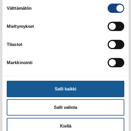
Suostumuksen
Välttämätön
valinta
Mieltymykset
Tilastot
Markkinointi
Salli kaikki
13.7.2026
Yksittäisiä otteluvoittoja Paksin
alle 21-vuotiaiden European
Salli valinta
Cupista
Kiellä