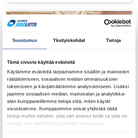
Suostumus
Yksityiskohdat
Tietoja
Tämä sivusto käyttää evästeitä
Käytämme evästeitä tarjoamamme sisällön ja mainosten
räätälöimiseen, sosiaalisen median ominaisuuksien
tukemiseen ja kävijämäärämme analysoimiseen. Lisäksi
jaamme sosiaalisen median, mainosalan ja analytiikka-
alan kumppaneillemme tietoja siitä, miten käytät
sivustoamme. Kumppanimme voivat yhdistää näitä
23.7.2026
Tuomariraportti Swedish A-Judo/VI
tietoja muihin tietoihin, joita olet antanut heille tai joita on
Open 2026, 14.-17.5.2026,
kerätty, kun olet käyttänyt heidän palvelujaan.
Lindesberg, Ruotsi