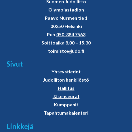
Suomen Judoliitto
Olympiastadion
Paavo Nurmen tie 1
00250 Helsinki
Puh.
050-384 7563
Soittoaika 8.00 – 15.30
toimisto@judo.fi
Sivut
Yhteystiedot
Judoliiton henkilöstö
Hallitus
Jäsenseurat
Kumppanit
Tapahtumakalenteri
Linkkejä