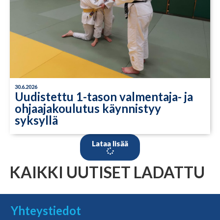
30.6.2026
Uudistettu 1-tason valmentaja- ja
ohjaajakoulutus käynnistyy
syksyllä
Lataa lisää
KAIKKI UUTISET LADATTU
Yhteystiedot