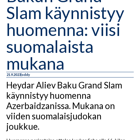
Slam käynnistyy
huomenna: viisi
suomalaista
mukana
21.9.2023
oddy
Heydar Aliev Baku Grand Slam
käynnistyy huomenna
Azerbaidzanissa. Mukana on
viiden suomalaisjudokan
joukkue.