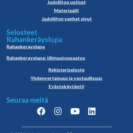
Judoliiton uutiset
Materiaalit
Judoliiton vanhat sivut
Selosteet
Rahankeräyslupa
Rahankerayslupa
Rahankerayslupa: tilimuutospaatos
Rekisteriseloste
Yhdenvertaisuus ja vastuullisuus
Evästekäytäntö
Seuraa meitä