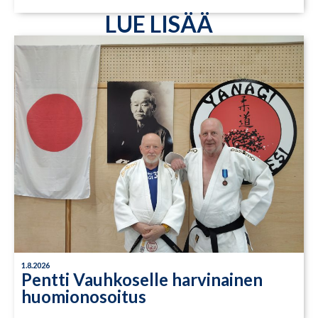
LUE LISÄÄ
1.8.2026
Pentti Vauhkoselle harvinainen
huomionosoitus