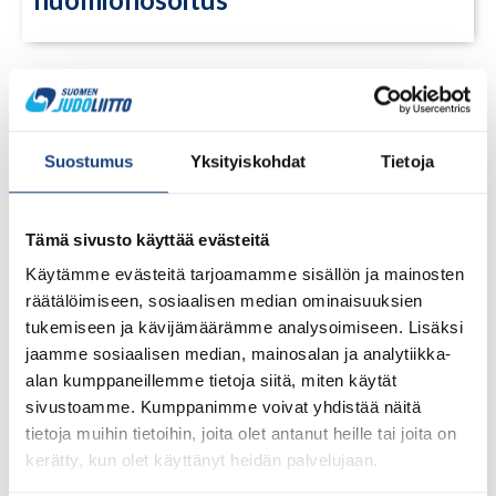
Suostumus
Yksityiskohdat
Tietoja
Tämä sivusto käyttää evästeitä
Käytämme evästeitä tarjoamamme sisällön ja mainosten
räätälöimiseen, sosiaalisen median ominaisuuksien
tukemiseen ja kävijämäärämme analysoimiseen. Lisäksi
jaamme sosiaalisen median, mainosalan ja analytiikka-
alan kumppaneillemme tietoja siitä, miten käytät
sivustoamme. Kumppanimme voivat yhdistää näitä
23.7.2026
tietoja muihin tietoihin, joita olet antanut heille tai joita on
Tuomariraportti Swedish A-Judo/VI
kerätty, kun olet käyttänyt heidän palvelujaan.
Open 2026, 14.-17.5.2026,