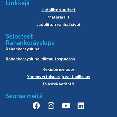
Linkkejä
Judoliiton uutiset
Materiaalit
Judoliiton vanhat sivut
Selosteet
Rahankeräyslupa
Rahankerayslupa
Rahankerayslupa: tilimuutospaatos
Rekisteriseloste
Yhdenvertaisuus ja vastuullisuus
Evästekäytäntö
Seuraa meitä