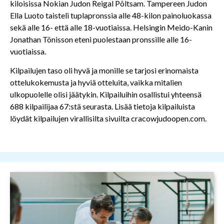
kiloisissa Nokian Judon Reigal Põltsam. Tampereen Judon
Ella Luoto taisteli tuplapronssia alle 48-kilon painoluokassa
sekä alle 16- että alle 18-vuotiaissa. Helsingin Meido-Kanin
Jonathan Tõnisson eteni puolestaan pronssille alle 16-
vuotiaissa.
Kilpailujen taso oli hyvä ja monille se tarjosi erinomaista
ottelukokemusta ja hyviä otteluita, vaikka mitalien
ulkopuolelle olisi jäätykin. Kilpailuihin osallistui yhteensä
688 kilpailijaa 67:stä seurasta. Lisää tietoja kilpailuista
löydät kilpailujen virallisilta sivuilta cracowjudoopen.com.