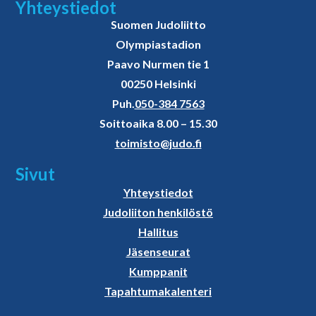
Yhteystiedot
Suomen Judoliitto
Olympiastadion
Paavo Nurmen tie 1
00250 Helsinki
Puh.
050-384 7563
Soittoaika 8.00 – 15.30
toimisto@judo.fi
Sivut
Yhteystiedot
Judoliiton henkilöstö
Hallitus
Jäsenseurat
Kumppanit
Tapahtumakalenteri