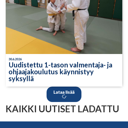
30.6.2026
Uudistettu 1-tason valmentaja- ja
ohjaajakoulutus käynnistyy
syksyllä
Lataa lisää
KAIKKI UUTISET LADATTU