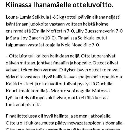
Kiinassa Ihanamäelle otteluvoitto.
Louna-Lumia Seikkula (-63 kg) otteli päivän aikana neljästi
isäntämaan judokoita vastaan voittaen heistä kolme
ensimmäistä (Emilia Meffertin 7-0, Lilly Buessemeyerin 7-0
ja Sara-Joy Bauerin 10-0). Finaalissa Seikkula joutui
taipumaan vasta jatkoajalla Nele Noackille 7-0.
– Otteluita tuli kaiken kaikkiaan neljä. Ottelut paranivat
päivän mittaan, johtivat finaaliin ja hopealle. Otteet olivat
vahvat, tekeminen varmaa. Erityisen hyvin otteet toimivat
hidareita vastaan. Hyvä hallinta avasi paljon heittopaikkoja.
Kaikki pisteet ja otteluvoitot tulivat pystyssä Ouchilla,
Kouchi makikomilla ja Morote seoi nagella. Matossa
työskentely oli myös aktiivista, mutta ei tällä kertaa
tuottanut pisteitä.
Finaaliottelussa oli hyvä hallinta ja se meni jatkoajalle.
Ottelu oli tiukkaa, mutta päätyi newazatappioon sidonnalla.
Ottelun aikana tuli useampikin hyvä heittoyritys, parhaana