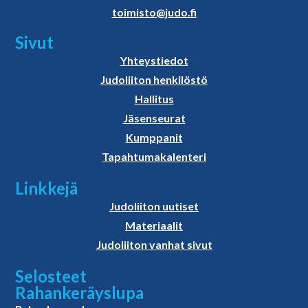
toimisto@judo.fi
Sivut
Yhteystiedot
Judoliiton henkilöstö
Hallitus
Jäsenseurat
Kumppanit
Tapahtumakalenteri
Linkkejä
Judoliiton uutiset
Materiaalit
Judoliiton vanhat sivut
Selosteet
Rahankeräyslupa