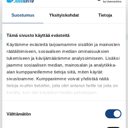
katkesi siihen.
Universiadien judotulokset
täältä
.
Suostumus
Yksityiskohdat
Tietoja
Tämä sivusto käyttää evästeitä
Käytämme evästeitä tarjoamamme sisällön ja mainosten
räätälöimiseen, sosiaalisen median ominaisuuksien
tukemiseen ja kävijämäärämme analysoimiseen. Lisäksi
jaamme sosiaalisen median, mainosalan ja analytiikka-
alan kumppaneillemme tietoja siitä, miten käytät
sivustoamme. Kumppanimme voivat yhdistää näitä
tietoja muihin tietoihin, joita olet antanut heille tai joita on
kerätty, kun olet käyttänyt heidän palvelujaan.
Suostumuksen
Välttämätön
valinta