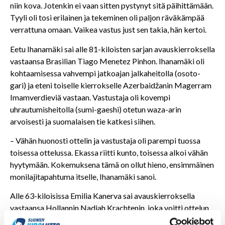
niin kova. Jotenkin ei vaan sitten pystynyt sitä päihittämään.
Tyyli oli tosi erilainen ja tekeminen oli paljon räväkämpää
verrattuna omaan. Vaikea vastus just sen takia, hän kertoi.
Eetu Ihanamäki sai alle 81-kiloisten sarjan avauskierroksella
vastaansa Brasilian Tiago Menetez Pinhon. Ihanamäki oli
kohtaamisessa vahvempi jatkoajan jalkaheitolla (osoto-
gari) ja eteni toiselle kierrokselle Azerbaidžanin Magerram
Imamverdieviä vastaan. Vastustaja oli kovempi
uhrautumisheitolla (sumi-gaeshi) otetun waza-arin
arvoisesti ja suomalaisen tie katkesi siihen.
– Vähän huonosti ottelin ja vastustaja oli parempi tuossa
toisessa ottelussa. Ekassa riitti kunto, toisessa alkoi vähän
hyytymään. Kokemuksena tämä on ollut hieno, ensimmäinen
monilajitapahtuma itselle, Ihanamäki sanoi.
Alle 63-kiloisissa Emilia Kanerva sai avauskierroksella
vastaansa Hollannin Nadiah Krachtenin, joka voitti ottelun
jatkoajan jalkaheitolla (ouchi-gari) ja Kanervan matka