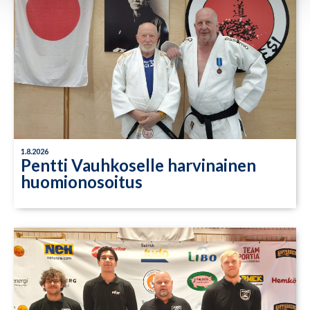
1.8.2026
Pentti Vauhkoselle harvinainen
huomionosoitus