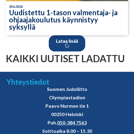
30.6.2026
Uudistettu 1-tason valmentaja- ja
ohjaajakoulutus käynnistyy
syksyllä
Lataa lisää
KAIKKI UUTISET LADATTU
Yhteystiedot
Suomen Judoliitto
Olympiastadion
Paavo Nurmen tie 1
00250 Helsinki
Puh.
050-384 7563
Soittoaika 8.00 – 15.30