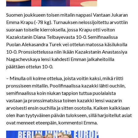
Suomen joukkueen toisen mitalin nappasi Vantaan Jukaran
Emma Krapu (-78 kg). Turnauksen nelossijoitettu arvottiin
suoraan toiselle kierroksella, jossa Krapu otti voiton
Kazakstanin Diana Telbayevasta 10-0. Semifinaalissa
Puolan Alekasandra Turek vei ottelun matossa käsilukolla
10-0. Pronssiottelussa niin ikään Kazakstanin Anastassiya
Nagachevskaya lensi kahdesti Emman jalkaheitoilla
päättäen ottelun 10-0.
– Minulla oli kolme ottelua, joista voitin kaksi, mikä riitti
pronssiseen mitaliin. Poolifinaalissa kazakki lähti ouchiin,
semifinaalissa koin niukan tappion tuttua puolalaista
vastaan ja pronssimatsissa toinen kazakki lensi wazarin
arvoisesti ensin ouchilla ja sitten osotolla. Kaiken kaikkiaan
olen ihan tyytyväinen päivän tulokseen, sillä harjoitellut asiat
ovat menneet eteenpäin, kommentoi Emma.