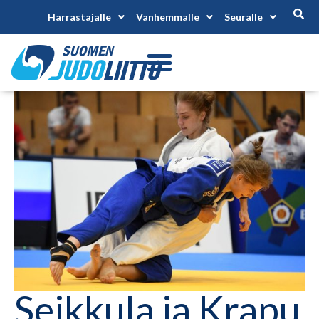
Harrastajalle
Vanhemmalle
Seuralle
Seikkula ja Krapu