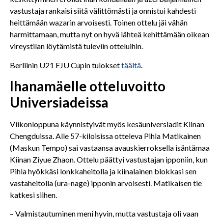
vastustaja rankaisi siitä välittömästi ja onnistui kahdesti
heittämään wazarin arvoisesti. Toinen ottelu jäi vähän
harmittamaan, mutta nyt on hyvä lähteä kehittämään oikean
vireystilan löytämistä tuleviin otteluihin.
Berliinin U21 EJU Cupin tulokset
täältä
.
Ihanamäelle otteluvoitto
Universiadeissa
Viikonloppuna käynnistyivät myös kesäuniversiadit Kiinan
Chengduissa. Alle 57-kiloisissa otteleva Pihla Matikainen
(Maskun Tempo) sai vastaansa avauskierroksella isäntämaa
Kiinan Ziyue Zhaon. Ottelu päättyi vastustajan ipponiin, kun
Pihla hyökkäsi lonkkaheitolla ja kiinalainen blokkasi sen
vastaheitolla (ura-nage) ipponin arvoisesti. Matikaisen tie
katkesi siihen.
– Valmistautuminen meni hyvin, mutta vastustaja oli vaan