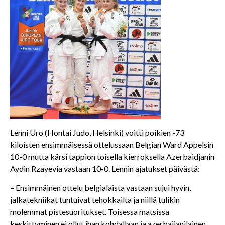
Lenni Uro (Hontai Judo, Helsinki) voitti poikien -73
kiloisten ensimmäisessä ottelussaan Belgian Ward Appelsin
10-0 mutta kärsi tappion toisella kierroksella Azerbaidjanin
Aydin Rzayevia vastaan 10-0. Lennin ajatukset päivästä:
– Ensimmäinen ottelu belgialaista vastaan sujui hyvin,
jalkatekniikat tuntuivat tehokkailta ja niillä tulikin
molemmat pistesuoritukset. Toisessa matsissa
keskittyminen ei ollut ihan kohdallaan ja azerbaijanilainen