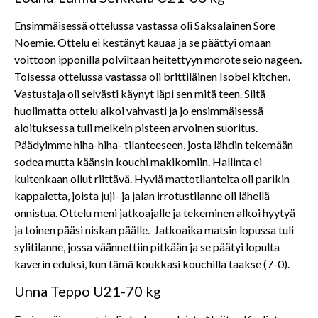
Ensimmäisessä ottelussa vastassa oli Saksalainen Sore
Noemie. Ottelu ei kestänyt kauaa ja se päättyi omaan
voittoon ipponilla polviltaan heitettyyn morote seio nageen.
Toisessa ottelussa vastassa oli brittiläinen Isobel kitchen.
Vastustaja oli selvästi käynyt läpi sen mitä teen. Siitä
huolimatta ottelu alkoi vahvasti ja jo ensimmäisessä
aloituksessa tuli melkein pisteen arvoinen suoritus.
Päädyimme hiha-hiha- tilanteeseen, josta lähdin tekemään
sodea mutta käänsin kouchi makikomiin. Hallinta ei
kuitenkaan ollut riittävä. Hyviä mattotilanteita oli parikin
kappaletta, joista juji- ja jalan irrotustilanne oli lähellä
onnistua. Ottelu meni jatkoajalle ja tekeminen alkoi hyytyä
ja toinen pääsi niskan päälle. Jatkoaika matsin lopussa tuli
sylitilanne, jossa väännettiin pitkään ja se päätyi lopulta
kaverin eduksi, kun tämä koukkasi kouchilla taakse (7-0).
Unna Teppo U21-70 kg