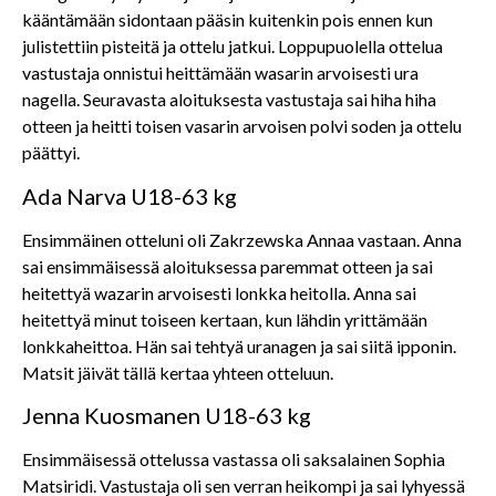
kääntämään sidontaan pääsin kuitenkin pois ennen kun
julistettiin pisteitä ja ottelu jatkui. Loppupuolella ottelua
vastustaja onnistui heittämään wasarin arvoisesti ura
nagella. Seuravasta aloituksesta vastustaja sai hiha hiha
otteen ja heitti toisen vasarin arvoisen polvi soden ja ottelu
päättyi.
Ada Narva U18-63 kg
Ensimmäinen otteluni oli Zakrzewska Annaa vastaan. Anna
sai ensimmäisessä aloituksessa paremmat otteen ja sai
heitettyä wazarin arvoisesti lonkka heitolla. Anna sai
heitettyä minut toiseen kertaan, kun lähdin yrittämään
lonkkaheittoa. Hän sai tehtyä uranagen ja sai siitä ipponin.
Matsit jäivät tällä kertaa yhteen otteluun.
Jenna Kuosmanen U18-63 kg
Ensimmäisessä ottelussa vastassa oli saksalainen Sophia
Matsiridi. Vastustaja oli sen verran heikompi ja sai lyhyessä