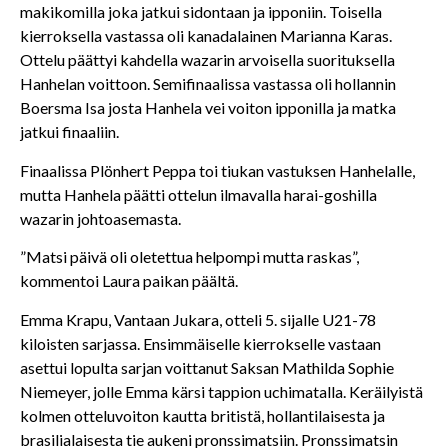
makikomilla joka jatkui sidontaan ja ipponiin.
Toisella
kierroksella vastassa oli kanadalainen Marianna Karas.
Ottelu päättyi kahdella wazarin arvoisella suorituksella
Hanhelan voittoon.
Semifinaalissa vastassa oli hollannin
Boersma Isa josta Hanhela vei voiton ipponilla ja matka
jatkui finaaliin.
Finaalissa Plönhert Peppa toi tiukan vastuksen Hanhelalle,
mutta Hanhela päätti ottelun ilmavalla harai-goshilla
wazarin johtoasemasta.
”Matsi päivä oli oletettua helpompi mutta raskas”,
kommentoi Laura paikan päältä.
Emma Krapu, Vantaan Jukara, otteli 5. sijalle U21-78
kiloisten sarjassa.
Ensimmäiselle kierrokselle vastaan
asettui lopulta sarjan voittanut Saksan Mathilda Sophie
Niemeyer, jolle Emma kärsi tappion uchimatalla. Keräilyistä
kolmen otteluvoiton kautta britistä, hollantilaisesta ja
brasilialaisesta tie aukeni pronssimatsiin. Pronssimatsin