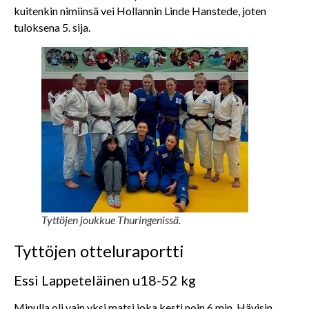
kuitenkin nimiinsä vei Hollannin Linde Hanstede, joten
tuloksena 5. sija.
Tyttöjen joukkue Thuringenissä.
Tyttöjen otteluraportti
Essi Lappeteläinen u18-52 kg
Minulla oli vain yksi matsi joka kesti noin 6 min. Hävisin