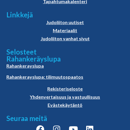
Tapahtumakalenteri
Linkkejä
Judoliiton uutiset
Materiaalit
Judoliiton vanhat sivut
Selosteet
Rahankeräyslupa
Rahankerayslupa
Rahankerayslupa: tilimuutospaatos
Rekisteriseloste
Yhdenvertaisuus ja vastuullisuus
Evästekäytäntö
Seuraa meitä