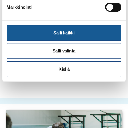
Markkinointi
Salli kaikki
Salli valinta
Kiellä
Poikien joukkue Bremenissä.