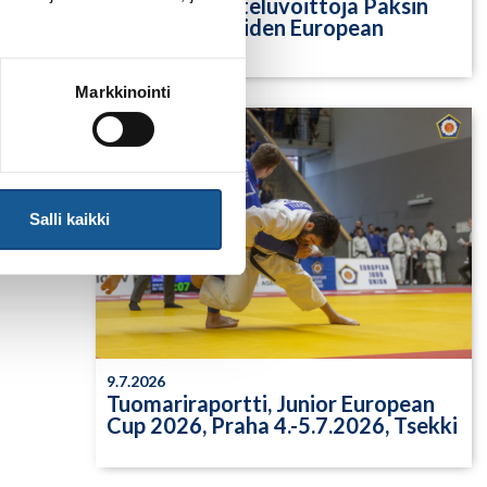
Yksittäisiä otteluvoittoja Paksin
alle 21-vuotiaiden European
Cupista
Markkinointi
Salli kaikki
9.7.2026
Tuomariraportti, Junior European
Cup 2026, Praha 4.-5.7.2026, Tsekki