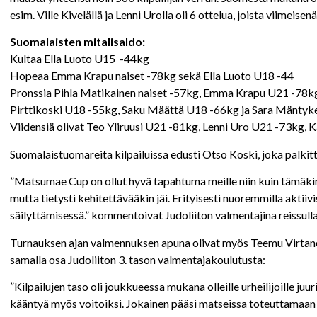
esim. Ville Kivelällä ja Lenni Urolla oli 6 ottelua, joista viimeis
Suomalaisten mitalisaldo:
Kultaa Ella Luoto U15 -44kg
Hopeaa Emma Krapu naiset -78kg sekä Ella Luoto U18 -44
Pronssia Pihla Matikainen naiset -57kg, Emma Krapu U21 -78kg,
Pirttikoski U18 -55kg, Saku Määttä U18 -66kg ja Sara Mäntyk
Viidensiä olivat Teo Yliruusi U21 -81kg, Lenni Uro U21 -73kg, 
Suomalaistuomareita kilpailuissa edusti Otso Koski, joka palkit
”Matsumae Cup on ollut hyvä tapahtuma meille niin kuin tämäkin v
mutta tietysti kehitettävääkin jäi. Erityisesti nuoremmilla akti
säilyttämisessä.” kommentoivat Judoliiton valmentajina reissul
Turnauksen ajan valmennuksen apuna olivat myös Teemu Virtane
samalla osa Judoliiton 3. tason valmentajakoulutusta:
”Kilpailujen taso oli joukkueessa mukana olleille urheilijoille juur
kääntyä myös voitoiksi. Jokainen pääsi matseissa toteuttamaan