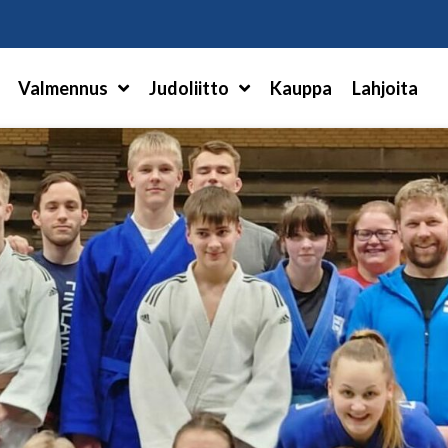
Hae
Valmennus
Judoliitto
Kauppa
Lahjoita