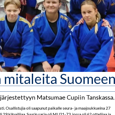
 mitaleita Suomee
 järjestettyyn Matsumae Cupiin Tanskassa.
sti. Osallistujia oli saapunut paikalle seura- ja maajoukkueina 27
9 kilpailijaa. Suurin sarja oli MU21-73, jossa oli 62 ottelijaa ja