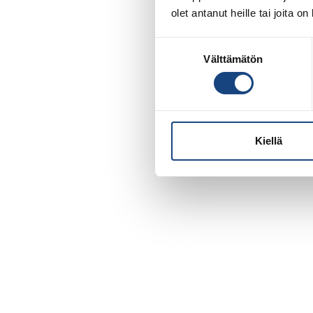
olet antanut heille tai joita o
Suostumuksen
Välttämätön
valinta
Kiellä