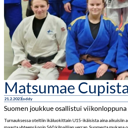
Matsumae Cupista
21.2.2023
oddy
Suomen joukkue osallistui viikonloppuna
Turnauksessa oteltiin ikäluokittain U15-ikäisista aina aikuisiin a
maasta yhteensä noin 560 kilpailijan verran. Suomesta mukana oli 2