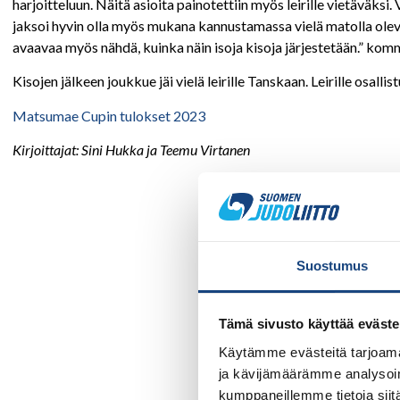
harjoitteluun. Näitä asioita painotettiin myös leirille vietäväksi.
jaksoi hyvin olla myös mukana kannustamassa vielä matolla olevia 
avaavaa myös nähdä, kuinka näin isoja kisoja järjestetään.” ko
Kisojen jälkeen joukkue jäi vielä leirille Tanskaan. Leirille osalli
Matsumae Cupin tulokset 2023
Kirjoittajat: Sini Hukka ja Teemu Virtanen
Suostumus
Tämä sivusto käyttää eväste
Käytämme evästeitä tarjoama
ja kävijämäärämme analysoim
kumppaneillemme tietoja siitä