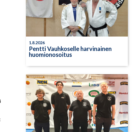
1.8.2026
Pentti Vauhkoselle harvinainen
huomionosoitus
i
t