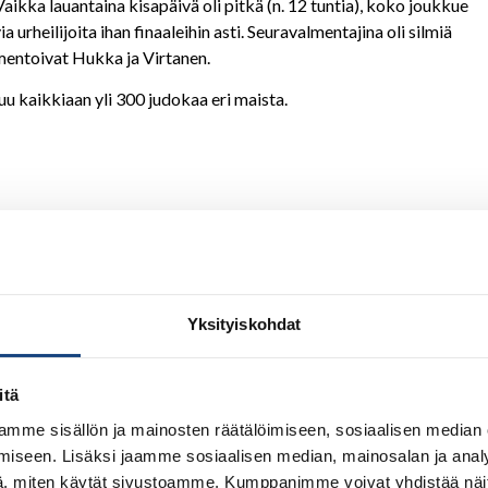
 Vaikka lauantaina kisapäivä oli pitkä (n. 12 tuntia), koko joukkue
urheilijoita ihan finaaleihin asti. Seuravalmentajina oli silmiä
mmentoivat Hukka ja Virtanen.
stuu kaikkiaan yli 300 judokaa eri maista.
Yksityiskohdat
itä
mme sisällön ja mainosten räätälöimiseen, sosiaalisen median
iseen. Lisäksi jaamme sosiaalisen median, mainosalan ja analy
, miten käytät sivustoamme. Kumppanimme voivat yhdistää näitä t