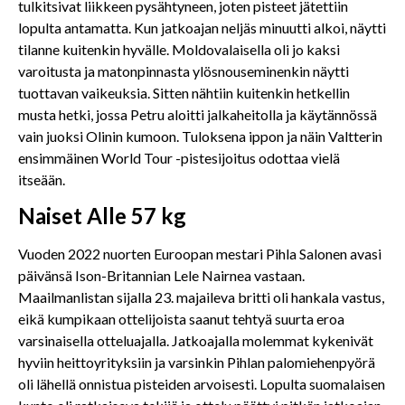
tulkitsivat liikkeen pysähtyneen, joten pisteet jätettiin
lopulta antamatta. Kun jatkoajan neljäs minuutti alkoi, näytti
tilanne kuitenkin hyvälle. Moldovalaisella oli jo kaksi
varoitusta ja matonpinnasta ylösnouseminenkin näytti
tuottavan vaikeuksia. Sitten nähtiin kuitenkin hetkellin
musta hetki, jossa Petru aloitti jalkaheitolla ja käytännössä
vain juoksi Olinin kumoon. Tuloksena ippon ja näin Valtterin
ensimmäinen World Tour -pistesijoitus odottaa vielä
itseään.
Naiset Alle 57 kg
Vuoden 2022 nuorten Euroopan mestari Pihla Salonen avasi
päivänsä Ison-Britannian Lele Nairnea vastaan.
Maailmanlistan sijalla 23. majaileva britti oli hankala vastus,
eikä kumpikaan ottelijoista saanut tehtyä suurta eroa
varsinaisella otteluajalla. Jatkoajalla molemmat kykenivät
hyviin heittoyrityksiin ja varsinkin Pihlan palomiehenpyörä
oli lähellä onnistua pisteiden arvoisesti. Lopulta suomalaisen