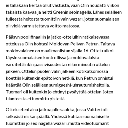
ei tälläkään kertaa ollut vastusta, vaan Olin noudatti viikon
takaista kaavaa ja heitti Greenin seoinagella. Lähes selälleen
tulleesta heitosta tuomittiin vain wazari, joten suomalaisen
oli vielä varmistettava voitto matossa.
Pääsyn poolifinaaliin ja jatko-otteluihin ratkaisevassa
ottelussa Olin kohtasi Moldovan Pelivan Petrun. Taitava
moldovalainen on maailmanlistan sijalla 16. Ottelu alkoi
täysin suomalaisen kontrollissa ja moldovalaista
varoitettiinkin passivisuudesta reilun minuutin ottelun
jälkeen. Ottelun puolen välin jälkeen kotikatsomossa
koettiin kuitenkin epätoivon hetkiä, kun Petrun onnistui
kääntää Olin selälleen sumigaeshi-uhrautumisheitolla.
Tuomari oli kuitenkin jo ehtinyt pysäyttää ottelun, joten
tilanteesta ei tuomittu pisteitä.
Ottelu eteni aina jatkoajalle saakka, jossa Valtteri oli
selkeästi niskan päällä. Yhdessä kohtaa suomalaiselle
tuomittiin jo seoinagella wazari, mutta videotuomarit