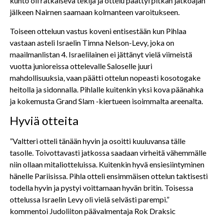
kunto oli ratkaiseva tekijä ja ottelu päättyi pitkän jatkoajan
jälkeen Nairnen saamaan kolmanteen varoitukseen.
Toiseen otteluun vastus koveni entisestään kun Pihlaa
vastaan asteli Israelin Timna Nelson-Levy, joka on
maailmanlistan 4. Israelilainen ei jättänyt vielä viimeistä
vuotta junioreissa ottelevalle Saloselle juuri
mahdollisuuksia, vaan päätti ottelun nopeasti kosotogake
heitolla ja sidonnalla. Pihlalle kuitenkin yksi kova päänahka
ja kokemusta Grand Slam -kiertueen isoimmalta areenalta.
Hyviä otteita
”Valtteri otteli tänään hyvin ja osoitti kuuluvansa tälle
tasolle. Toivottavasti jatkossa saadaan virheitä vähemmälle
niin ollaan mitaliotteluissa. Kuitenkin hyvä ensiesiintyminen
hänelle Pariisissa. Pihla otteli ensimmäisen ottelun taktisesti
todella hyvin ja pystyi voittamaan hyvän britin. Toisessa
ottelussa Israelin Levy oli vielä selvästi parempi.”
kommentoi Judoliiton päävalmentaja Rok Draksic