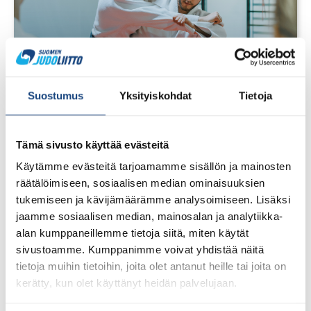
Suostumus
Yksityiskohdat
Tietoja
Tämä sivusto käyttää evästeitä
Käytämme evästeitä tarjoamamme sisällön ja mainosten
28.7.2026
räätälöimiseen, sosiaalisen median ominaisuuksien
Uudet lisenssit ostettavissa
tukemiseen ja kävijämäärämme analysoimiseen. Lisäksi
1.8.2026 alkaen
jaamme sosiaalisen median, mainosalan ja analytiikka-
alan kumppaneillemme tietoja siitä, miten käytät
Voit 1.8.2026 lähtien ostaa Judoliiton lisenssin kaudelle
sivustoamme. Kumppanimme voivat yhdistää näitä
1.8.2026 – 31.7.2027 Suomisportissa. Uuden kauden
tietoja muihin tietoihin, joita olet antanut heille tai joita on
lisenssit eivät siis [...]
kerätty, kun olet käyttänyt heidän palvelujaan.