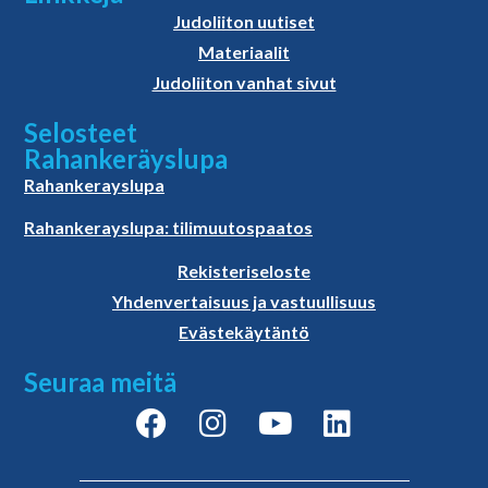
Judoliiton uutiset
Materiaalit
Judoliiton vanhat sivut
Selosteet
Rahankeräyslupa
Rahankerayslupa
Rahankerayslupa: tilimuutospaatos
Rekisteriseloste
Yhdenvertaisuus ja vastuullisuus
Evästekäytäntö
Seuraa meitä