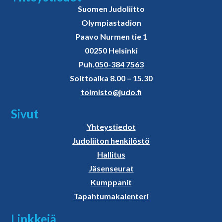
Suomen Judoliitto
Olympiastadion
Paavo Nurmen tie 1
00250 Helsinki
Puh.
050-384 7563
Soittoaika 8.00 – 15.30
toimisto@judo.fi
Sivut
Yhteystiedot
Judoliiton henkilöstö
Hallitus
Jäsenseurat
Kumppanit
Tapahtumakalenteri
Linkkejä