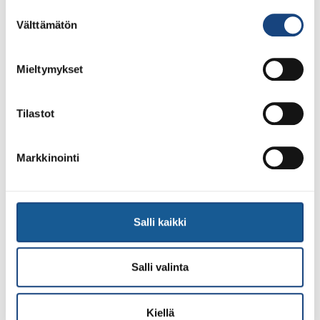
Suostumuksen
Välttämätön
LUE LISÄÄ
valinta
Mieltymykset
Tilastot
Markkinointi
Salli kaikki
Salli valinta
1.8.2026
Pentti Vauhkoselle harvinainen
huomionosoitus
Kiellä