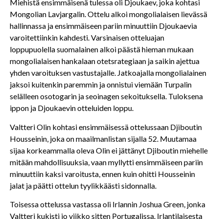
Miehistä ensimmäisenä tulessa oli Djoukaev, joka kohtasi
Mongolian Lavjargalin. Ottelu alkoi mongolialaisen lievässä
hallinnassa ja ensimmäiseen pariin minuuttiin Djoukaevia
varoitettiinkin kahdesti. Varsinaisen otteluajan
loppupuolella suomalainen alkoi päästä hieman mukaan
mongolialaisen hankalaan otetsrategiaan ja saikin ajettua
yhden varoituksen vastustajalle. Jatkoajalla mongolialainen
jaksoi kuitenkin paremmin ja onnistui viemään Turpalin
selälleen osotogarin ja seoinagen sekoituksella. Tuloksena
ippon ja Djoukaevin otteluiden loppu.
Valtteri Olin kohtasi ensimmäisessä ottelussaan Djiboutin
Housseinin, joka on maailmanlistan sijalla 52. Muutamaa
sijaa korkeammalla oleva Olin ei jättänyt Djiboutin miehelle
mitään mahdollisuuksia, vaan myllytti ensimmäiseen pariin
minuuttiin kaksi varoitusta, ennen kuin ohitti Housseinin
jalat ja päätti ottelun tyylikkäästi sidonnalla.
Toisessa ottelussa vastassa oli Irlannin Joshua Green, jonka
Valtteri kukisti jo viikko sitten Portugalissa. Irlantilaisesta