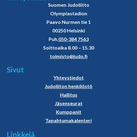
Suomen Judoliitto
Olympiastadion
Paavo Nurmen tie 1
00250 Helsinki
Puh.
050-384 7563
Soittoaika 8.00 – 15.30
toimisto@judo.fi
Sivut
Yhteystiedot
Judoliiton henkilöstö
Hallitus
Jäsenseurat
Kumppanit
Tapahtumakalenteri
Linkkejä