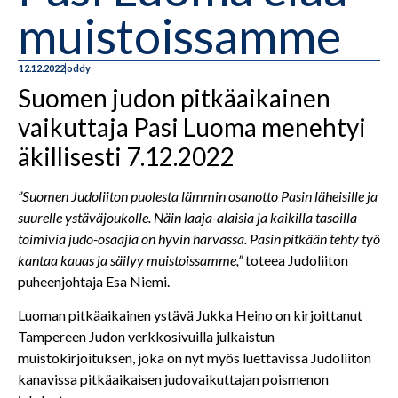
muistoissamme
12.12.2022
oddy
Suomen judon pitkäaikainen
vaikuttaja Pasi Luoma menehtyi
äkillisesti 7.12.2022
”Suomen Judoliiton puolesta lämmin osanotto Pasin läheisille ja
suurelle ystäväjoukolle. Näin laaja-alaisia ja kaikilla tasoilla
toimivia judo-osaajia on hyvin harvassa. Pasin pitkään tehty työ
kantaa kauas ja säilyy muistoissamme,”
toteea Judoliiton
puheenjohtaja Esa Niemi.
Luoman pitkäaikainen ystävä Jukka Heino on kirjoittanut
Tampereen Judon verkkosivuilla julkaistun
muistokirjoituksen, joka on nyt myös luettavissa Judoliiton
kanavissa pitkäaikaisen judovaikuttajan poismenon