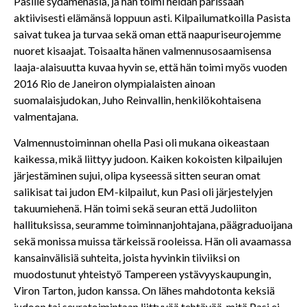
Pasille sydämenasia, ja hän toimi heidän parissaan
aktiivisesti elämänsä loppuun asti. Kilpailumatkoilla Pasista
saivat tukea ja turvaa sekä oman että naapuriseurojemme
nuoret kisaajat. Toisaalta hänen valmennusosaamisensa
laaja-alaisuutta kuvaa hyvin se, että hän toimi myös vuoden
2016 Rio de Janeiron olympialaisten ainoan
suomalaisjudokan, Juho Reinvallin, henkilökohtaisena
valmentajana.
Valmennustoiminnan ohella Pasi oli mukana oikeastaan
kaikessa, mikä liittyy judoon. Kaiken kokoisten kilpailujen
järjestäminen sujui, olipa kyseessä sitten seuran omat
salikisat tai judon EM-kilpailut, kun Pasi oli järjestelyjen
takuumiehenä. Hän toimi sekä seuran että Judoliiton
hallituksissa, seuramme toiminnanjohtajana, päägraduoijana
sekä monissa muissa tärkeissä rooleissa. Hän oli avaamassa
kansainvälisiä suhteita, joista hyvinkin tiiviiksi on
muodostunut yhteistyö Tampereen ystävyyskaupungin,
Viron Tarton, judon kanssa. On lähes mahdotonta keksiä
judoon tai seuratoimintaan liittyvää tehtävää, mitä Pasi ei