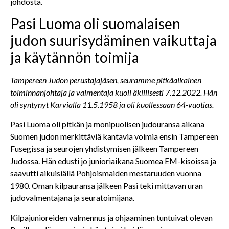
johdosta.
Pasi Luoma oli suomalaisen
judon suurisydäminen vaikuttaja
ja käytännön toimija
Tampereen Judon perustajajäsen, seuramme pitkäaikainen
toiminnanjohtaja ja valmentaja kuoli äkillisesti 7.12.2022. Hän
oli syntynyt Karvialla 11.5.1958 ja oli kuollessaan 64-vuotias.
Pasi Luoma oli pitkän ja monipuolisen judouransa aikana
Suomen judon merkittäviä kantavia voimia ensin Tampereen
Fusegissa ja seurojen yhdistymisen jälkeen Tampereen
Judossa. Hän edusti jo junioriaikana Suomea EM-kisoissa ja
saavutti aikuisiällä Pohjoismaiden mestaruuden vuonna
1980. Oman kilpauransa jälkeen Pasi teki mittavan uran
judovalmentajana ja seuratoimijana.
Kilpajunioreiden valmennus ja ohjaaminen tuntuivat olevan