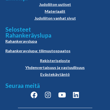
Judoliiton uutiset
Materiaalit
Judoliiton vanhat sivut
Selosteet
Rahankeräyslupa
Rahankerayslupa
Rahankerayslupa: tilimuutospaatos
Rekisteriseloste
Yhdenvertaisuus ja vastuullisuus
Evästekäytäntö
Seuraa meitä