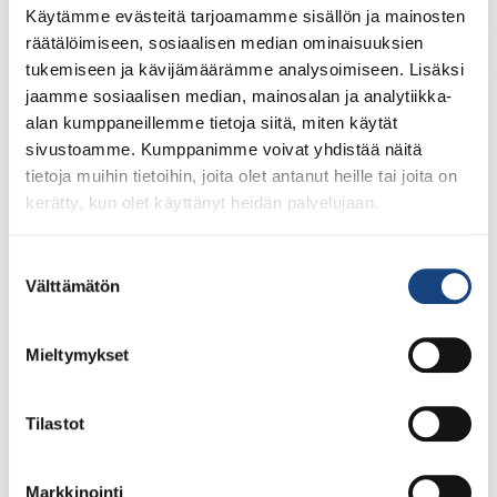
Käytämme evästeitä tarjoamamme sisällön ja mainosten
LUE LISÄÄ
räätälöimiseen, sosiaalisen median ominaisuuksien
tukemiseen ja kävijämäärämme analysoimiseen. Lisäksi
jaamme sosiaalisen median, mainosalan ja analytiikka-
alan kumppaneillemme tietoja siitä, miten käytät
sivustoamme. Kumppanimme voivat yhdistää näitä
tietoja muihin tietoihin, joita olet antanut heille tai joita on
kerätty, kun olet käyttänyt heidän palvelujaan.
Suostumuksen
Välttämätön
valinta
Mieltymykset
Tilastot
1.8.2026
Pentti Vauhkoselle harvinainen
huomionosoitus
Markkinointi