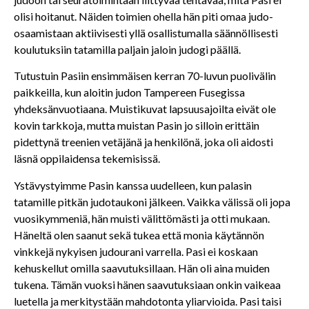
olisi hoitanut. Näiden toimien ohella hän piti omaa judo-
osaamistaan aktiivisesti yllä osallistumalla säännöllisesti
koulutuksiin tatamilla paljain jaloin judogi päällä.
Tutustuin Pasiin ensimmäisen kerran 70-luvun puolivälin
paikkeilla, kun aloitin judon Tampereen Fusegissa
yhdeksänvuotiaana. Muistikuvat lapsuusajoilta eivät ole
kovin tarkkoja, mutta muistan Pasin jo silloin erittäin
pidettynä treenien vetäjänä ja henkilönä, joka oli aidosti
läsnä oppilaidensa tekemisissä.
Ystävystyimme Pasin kanssa uudelleen, kun palasin
tatamille pitkän judotaukoni jälkeen. Vaikka välissä oli jopa
vuosikymmeniä, hän muisti välittömästi ja otti mukaan.
Häneltä olen saanut sekä tukea että monia käytännön
vinkkejä nykyisen judourani varrella. Pasi ei koskaan
kehuskellut omilla saavutuksillaan. Hän oli aina muiden
tukena. Tämän vuoksi hänen saavutuksiaan onkin vaikeaa
luetella ja merkitystään mahdotonta yliarvioida. Pasi taisi