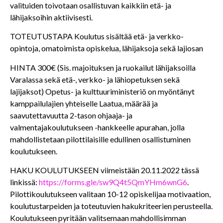
valituiden toivotaan osallistuvan kaikkiin etä- ja
lähijaksoihin aktiivisesti.
TOTEUTUSTAPA
Koulutus sisältää etä- ja verkko-
opintoja, omatoimista opiskelua, lähijaksoja sekä lajiosan
HINTA
300€
(Sis. majoituksen ja ruokailut lähijaksoilla
Varalassa sekä etä-, verkko- ja lähiopetuksen sekä
lajijaksot) Opetus- ja kulttuuriministeriö on myöntänyt
kamppailulajien yhteiselle Laatua, määrää ja
saavutettavuutta 2-tason ohjaaja- ja
valmentajakoulutukseen -hankkeelle apurahan, jolla
mahdollistetaan pilottilaisille edullinen osallistuminen
koulutukseen.
HAKU KOULUTUKSEEN
viimeistään 20.11.2022 tässä
linkissä:
https://forms.gle/sw9Q4t5QmYHm6wnG6
.
Pilottikoulutukseen valitaan 10-12 opiskelijaa motivaation,
koulutustarpeiden ja toteutuvien hakukriteerien perusteella.
Koulutukseen pyritään valitsemaan mahdollisimman