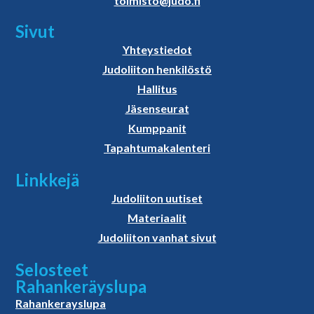
toimisto@judo.fi
Sivut
Yhteystiedot
Judoliiton henkilöstö
Hallitus
Jäsenseurat
Kumppanit
Tapahtumakalenteri
Linkkejä
Judoliiton uutiset
Materiaalit
Judoliiton vanhat sivut
Selosteet
Rahankeräyslupa
Rahankerayslupa