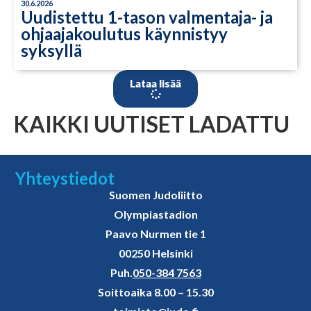
30.6.2026
Uudistettu 1-tason valmentaja- ja
ohjaajakoulutus käynnistyy
syksyllä
Lataa lisää
KAIKKI UUTISET LADATTU
Yhteystiedot
Suomen Judoliitto
Olympiastadion
Paavo Nurmen tie 1
00250 Helsinki
Puh.
050-384 7563
Soittoaika 8.00 – 15.30