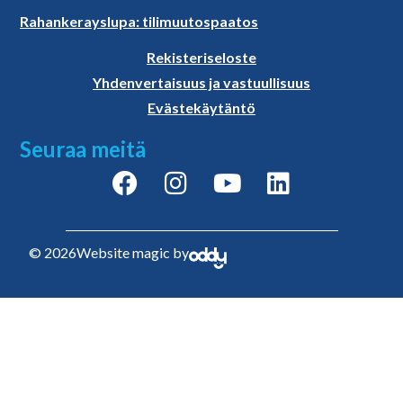
Rahankerayslupa: tilimuutospaatos
Rekisteriseloste
Yhdenvertaisuus ja vastuullisuus
Evästekäytäntö
Seuraa meitä
© 2026
Website magic by