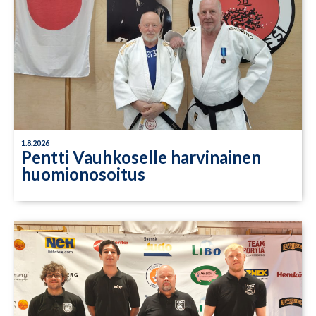
1.8.2026
Pentti Vauhkoselle harvinainen
huomionosoitus