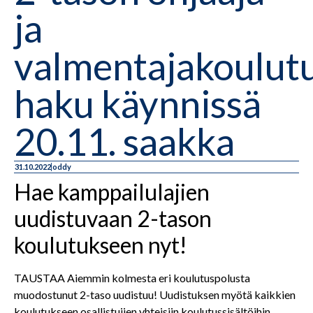
ja
valmentajakoulut
haku käynnissä
20.11. saakka
31.10.2022
oddy
Hae kamppailulajien
uudistuvaan 2-tason
koulutukseen nyt!
TAUSTAA
Aiemmin kolmesta eri koulutuspolusta
muodostunut 2-taso uudistuu! Uudistuksen myötä kaikkien
koulutukseen osallistujien yhteisiin koulutussisältöihin