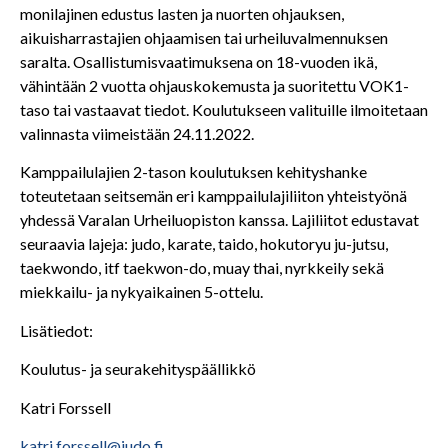
monilajinen edustus lasten ja nuorten ohjauksen,
aikuisharrastajien ohjaamisen tai urheiluvalmennuksen
saralta. Osallistumisvaatimuksena on 18-vuoden ikä,
vähintään 2 vuotta ohjauskokemusta ja suoritettu VOK1-
taso tai vastaavat tiedot. Koulutukseen valituille ilmoitetaan
valinnasta viimeistään 24.11.2022.
Kamppailulajien 2-tason koulutuksen kehityshanke
toteutetaan seitsemän eri kamppailulajiliiton yhteistyönä
yhdessä Varalan Urheiluopiston kanssa. Lajiliitot edustavat
seuraavia lajeja: judo, karate, taido, hokutoryu ju-jutsu,
taekwondo, itf taekwon-do, muay thai, nyrkkeily sekä
miekkailu- ja nykyaikainen 5-ottelu.
Lisätiedot:
Koulutus- ja seurakehityspäällikkö
Katri Forssell
katri.forssell@judo.fi