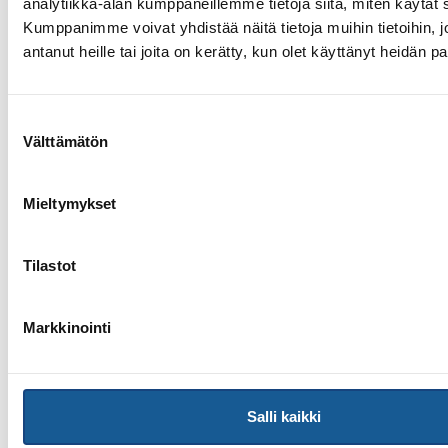
analytiikka-alan kumppaneillemme tietoja siitä, miten käytä
Kumppanimme voivat yhdistää näitä tietoja muihin tietoihin, jo
antanut heille tai joita on kerätty, kun olet käyttänyt heidän p
Suostumuksen
13.7.2026
Välttämätön
valinta
Yksittäisiä otteluvoittoja Paksin
alle 21-vuotiaiden European
Cupista
Mieltymykset
Tilastot
Markkinointi
Salli kaikki