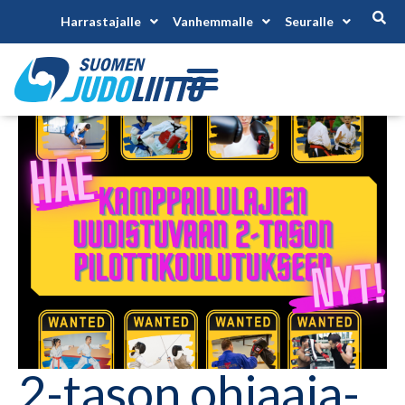
Harrastajalle
Vanhemmalle
Seuralle
2-tason ohjaaja-