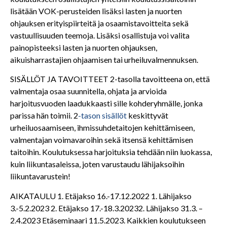
lisätään VOK-perusteiden lisäksi lasten ja nuorten
ohjauksen erityispiirteitä ja osaamistavoitteita sekä
vastuullisuuden teemoja. Lisäksi osallistuja voi valita
painopisteeksi lasten ja nuorten ohjauksen,
aikuisharrastajien ohjaamisen tai urheiluvalmennuksen.
SISÄLLÖT JA TAVOITTEET
2-tasolla tavoitteena on, että
valmentaja osaa suunnitella, ohjata ja arvioida
harjoitusvuoden laadukkaasti sille kohderyhmälle, jonka
parissa hän toimii. 2
-tason sisällöt
keskittyvät
urheiluosaamiseen, ihmissuhdetaitojen kehittämiseen,
valmentajan voimavaroihin sekä itsensä kehittämisen
taitoihin. Koulutuksessa harjoituksia tehdään niin luokassa,
kuin liikuntasaleissa, joten varustaudu lähijaksoihin
liikuntavarustein!
AIKATAULU
1. Etäjakso 16.-17.12.2022 1. Lähijakso
3.-5.2.2023 2. Etäjakso 17.-18.3.20232. Lähijakso 31.3. –
2.4.2023 Etäseminaari 11.5.2023. Kaikkien koulutukseen