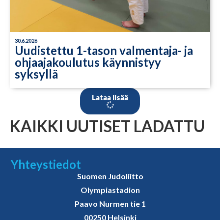
30.6.2026
Uudistettu 1-tason valmentaja- ja
ohjaajakoulutus käynnistyy
syksyllä
Lataa lisää
KAIKKI UUTISET LADATTU
Yhteystiedot
Suomen Judoliitto
Olympiastadion
Paavo Nurmen tie 1
00250 Helsinki