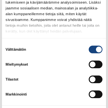
tukemiseen ja kävijämäärämme analysoimiseen. Lisäksi
jaamme sosiaalisen median, mainosalan ja analytiikka-
alan kumppaneillemme tietoja siitä, miten käytät
sivustoamme. Kumppanimme voivat yhdistää näitä
tietoja muihin tietoihin, joita olet antanut heille tai joita on
kerätty, kun olet käyttänyt heidän palvelujaan.
Suostumuksen
Välttämätön
valinta
Mieltymykset
23.7.2026
Tuomariraportti Swedish A-Judo/VI
Open 2026, 14.-17.5.2026,
Lindesberg, Ruotsi
Tilastot
Markkinointi