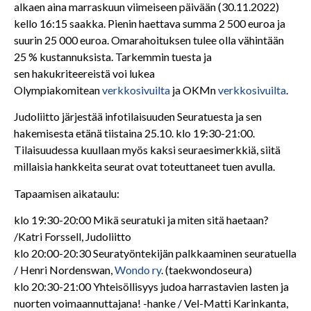
alkaen aina marraskuun viimeiseen päivään (30.11.2022)
kello 16:15 saakka. Pienin haettava summa 2 500 euroa ja
suurin 25 000 euroa. Omarahoituksen tulee olla vähintään
25 % kustannuksista. Tarkemmin tuesta ja
sen hakukriteereistä voi lukea
Olympiakomitean
verkkosivuilta
ja OKMn
verkkosivuilta
.
Judoliitto järjestää infotilaisuuden Seuratuesta ja sen
hakemisesta etänä tiistaina 25.10. klo 19:30-21:00.
Tilaisuudessa kuullaan myös kaksi seuraesimerkkiä, siitä
millaisia hankkeita seurat ovat toteuttaneet tuen avulla.
Tapaamisen aikataulu:
klo 19:30-20:00 Mikä seuratuki ja miten sitä haetaan?
/Katri Forssell, Judoliitto
klo 20:00-20:30 Seuratyöntekijän palkkaaminen seuratuella
/ Henri Nordenswan,
Wondo ry
. (taekwondoseura)
klo 20:30-21:00 Yhteisöllisyys judoa harrastavien lasten ja
nuorten voimaannuttajana! -hanke / Vel-Matti Karinkanta,