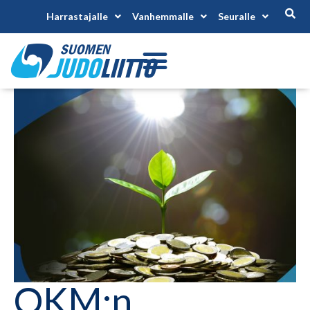
Harrastajalle
Vanhemmalle
Seuralle
OKM:n