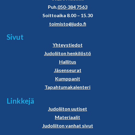
Puh.
050-384 7563
Soittoaika 8.00 – 15.30
toimisto@judo.fi
Sivut
Yhteystiedot
Judoliiton henkilöstö
Hallitus
Jäsenseurat
Kumppanit
Tapahtumakalenteri
Linkkejä
Judoliiton uutiset
Materiaalit
Judoliiton vanhat sivut