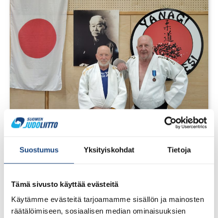
1.8.2026
Pentti Vauhkoselle harvinainen
Suostumus
Yksityiskohdat
Tietoja
huomionosoitus
Tämä sivusto käyttää evästeitä
Käytämme evästeitä tarjoamamme sisällön ja mainosten
räätälöimiseen, sosiaalisen median ominaisuuksien