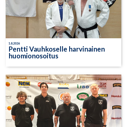
1.8.2026
Pentti Vauhkoselle harvinainen
huomionosoitus