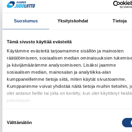
Ilmoittautuminen viimeistään keskiviikkona 2.11.2022
osoitteessa judokisa.fi
Suostumus
Yksityiskohdat
Tietoja
Ilmoittautumismaksu: 25 € / kilpailija, 2.11.2022
mennessä Turun Judoseura ry:n tilille
Ålandsbanken IBAN FI26 6601 0001 0310 87
Tämä sivusto käyttää evästeitä
viestiksi osallistujan nimi ja seura
Käytämme evästeitä tarjoamamme sisällön ja mainosten
Turku Judo Openin ilmoittautumismaksulla vapaa
räätälöimiseen, sosiaalisen median ominaisuuksien tukemis
sisäänpääsy FJO 2022 kilpailuihin 5.-6.11.2022
ja kävijämäärämme analysoimiseen. Lisäksi jaamme
sosiaalisen median, mainosalan ja analytiikka-alan
Lisätiedot
kumppaneillemme tietoja siitä, miten käytät sivustoamme.
Kilpailun johtaja: Kari Matikka
Kumppanimme voivat yhdistää näitä tietoja muihin tietoihin, jo
kari.matikka@turunjudoseura.fi
olet antanut heille tai joita on kerätty, kun olet käyttänyt heid
Kilpailun Jyryn muodostavat: Tuomarivastaava,
palvelujaan.
kilpailupäällikkö ja virallinen valvoja.
www.turunjudoseura.fi
Suostumuksen
Välttämätön
valinta
p. + 358 400 153240,
info@turunjudoseura.fi