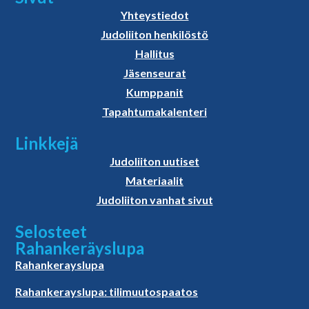
Yhteystiedot
Judoliiton henkilöstö
Hallitus
Jäsenseurat
Kumppanit
Tapahtumakalenteri
Linkkejä
Judoliiton uutiset
Materiaalit
Judoliiton vanhat sivut
Selosteet
Rahankeräyslupa
Rahankerayslupa
Rahankerayslupa: tilimuutospaatos