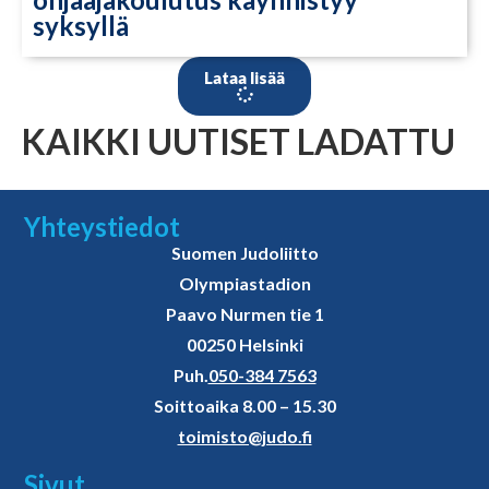
syksyllä
Lataa lisää
KAIKKI UUTISET LADATTU
Yhteystiedot
Suomen Judoliitto
Olympiastadion
Paavo Nurmen tie 1
00250 Helsinki
Puh.
050-384 7563
Soittoaika 8.00 – 15.30
toimisto@judo.fi
Sivut