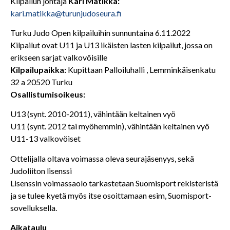
Kilpailun johtaja
Kari Matikka:
kari.matikka@turunjudoseura.fi
Turku Judo Open kilpailuihin sunnuntaina 6.11.2022
Kilpailut ovat U11 ja U13 ikäisten lasten kilpailut, jossa on
erikseen sarjat valkovöisille
Kilpailupaikka:
Kupittaan Palloiluhalli , Lemminkäisenkatu
32 a 20520 Turku
Osallistumisoikeus:
U13 (synt. 2010-2011), vähintään keltainen vyö
U11 (synt. 2012 tai myöhemmin), vähintään keltainen vyö
U11-13 valkovöiset
Ottelijalla oltava voimassa oleva seurajäsenyys, sekä
Judoliiton lisenssi
Lisenssin voimassaolo tarkastetaan Suomisport rekisteristä
ja se tulee kyetä myös itse osoittamaan esim, Suomisport-
sovelluksella.
Aikataulu