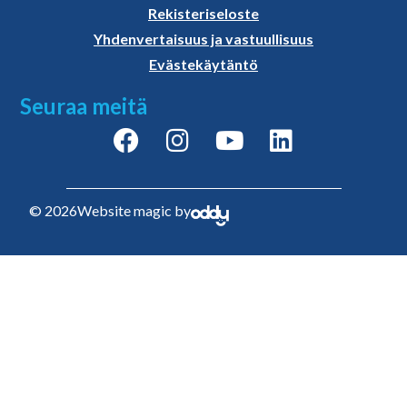
Rekisteriseloste
Yhdenvertaisuus ja vastuullisuus
Evästekäytäntö
Seuraa meitä
© 2026
Website magic by