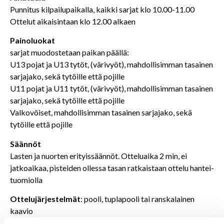
Punnitus kilpailupaikalla, kaikki sarjat klo 10.00-11.00
Ottelut aikaisintaan klo 12.00 alkaen
Painoluokat
sarjat muodostetaan paikan päällä:
U13 pojat ja U13 tytöt, (värivyöt), mahdollisimman tasainen
sarjajako, sekä tytöille että pojille
U11 pojat ja U11 tytöt, (värivyöt), mahdollisimman tasainen
sarjajako, sekä tytöille että pojille
Valkovöiset, mahdollisimman tasainen sarjajako, sekä
tytöille että pojille
Säännöt
Lasten ja nuorten erityissäännöt. Otteluaika 2 min, ei
jatkoaikaa, pisteiden ollessa tasan ratkaistaan ottelu hantei-
tuomiolla
Ottelujärjestelmät
: pooli, tuplapooli tai ranskalainen
kaavio