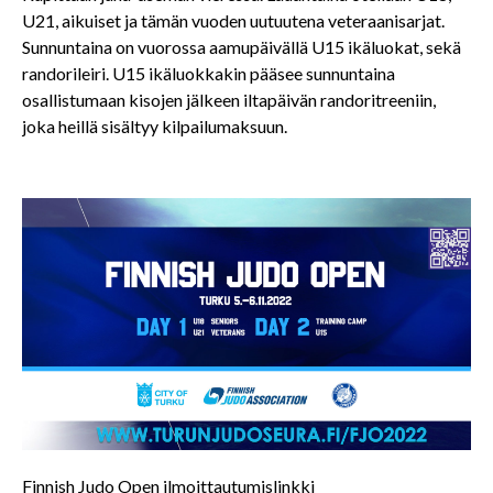
U21, aikuiset ja tämän vuoden uutuutena veteraanisarjat.
Sunnuntaina on vuorossa aamupäivällä U15 ikäluokat, sekä
randorileiri. U15 ikäluokkakin pääsee sunnuntaina
osallistumaan kisojen jälkeen iltapäivän randoritreeniin,
joka heillä sisältyy kilpailumaksuun.
Finnish Judo Open ilmoittautumislinkki