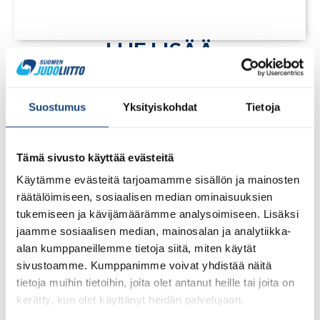
LUE LISÄÄ
Suostumus
Yksityiskohdat
Tietoja
Tämä sivusto käyttää evästeitä
Käytämme evästeitä tarjoamamme sisällön ja mainosten
räätälöimiseen, sosiaalisen median ominaisuuksien
tukemiseen ja kävijämäärämme analysoimiseen. Lisäksi
jaamme sosiaalisen median, mainosalan ja analytiikka-
alan kumppaneillemme tietoja siitä, miten käytät
sivustoamme. Kumppanimme voivat yhdistää näitä
tietoja muihin tietoihin, joita olet antanut heille tai joita on
1.8.2026
kerätty, kun olet käyttänyt heidän palvelujaan.
Pentti Vauhkoselle harvinainen