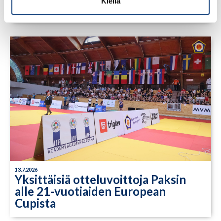
Kiellä
Lindesberg, Ruotsi
13.7.2026
Yksittäisiä otteluvoittoja Paksin
alle 21-vuotiaiden European
Cupista