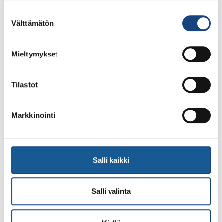
huomionosoitus
Suostumuksen
Välttämätön
valinta
Mieltymykset
Tilastot
Markkinointi
Salli kaikki
Salli valinta
23.7.2026
Tuomariraportti Swedish A-Judo/VI
Open 2026, 14.-17.5.2026,