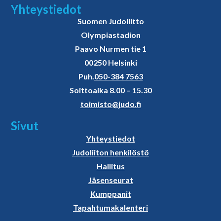
Yhteystiedot
Suomen Judoliitto
Olympiastadion
Paavo Nurmen tie 1
00250 Helsinki
Puh.
050-384 7563
Soittoaika 8.00 – 15.30
toimisto@judo.fi
Sivut
Yhteystiedot
Judoliiton henkilöstö
Hallitus
Jäsenseurat
Kumppanit
Tapahtumakalenteri