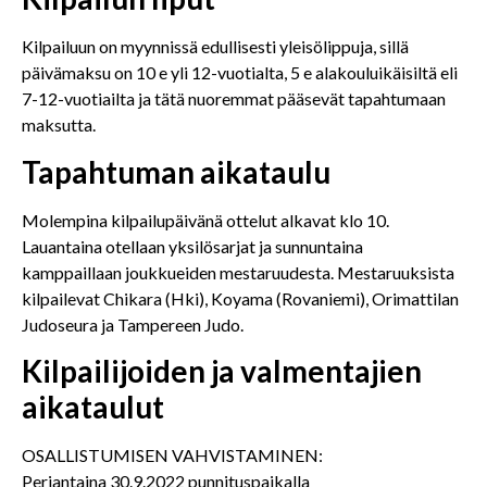
Kilpailuun on myynnissä edullisesti yleisölippuja, sillä
päivämaksu on 10 e yli 12-vuotialta, 5 e alakouluikäisiltä eli
7-12-vuotiailta ja tätä nuoremmat pääsevät tapahtumaan
maksutta.
Tapahtuman aikataulu
Molempina kilpailupäivänä ottelut alkavat klo 10.
Lauantaina otellaan yksilösarjat ja sunnuntaina
kamppaillaan joukkueiden mestaruudesta. Mestaruuksista
kilpailevat Chikara (Hki), Koyama (Rovaniemi), Orimattilan
Judoseura ja Tampereen Judo.
Kilpailijoiden ja valmentajien
aikataulut
OSALLISTUMISEN VAHVISTAMINEN:
Perjantaina 30.9.2022 punnituspaikalla