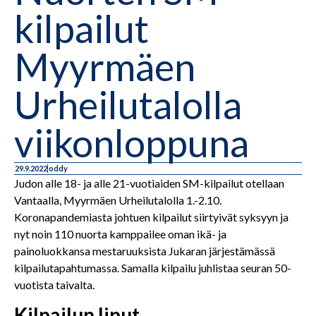
kilpailut
Myyrmäen
Urheilutalolla
viikonloppuna
29.9.2022
oddy
Judon alle 18- ja alle 21-vuotiaiden SM-kilpailut otellaan
Vantaalla, Myyrmäen Urheilutalolla 1.-2.10.
Koronapandemiasta johtuen kilpailut siirtyivät syksyyn ja
nyt noin 110 nuorta kamppailee oman ikä- ja
painoluokkansa mestaruuksista Jukaran järjestämässä
kilpailutapahtumassa. Samalla kilpailu juhlistaa seuran 50-
vuotista taivalta.
Kilpailun liput