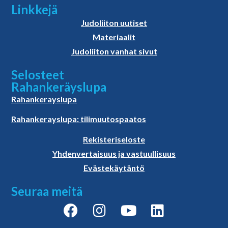
Linkkejä
Judoliiton uutiset
Materiaalit
Judoliiton vanhat sivut
Selosteet
Rahankeräyslupa
Rahankerayslupa
Rahankerayslupa: tilimuutospaatos
Rekisteriseloste
Yhdenvertaisuus ja vastuullisuus
Evästekäytäntö
Seuraa meitä