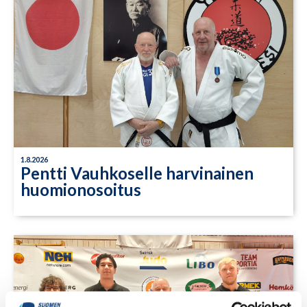
1.8.2026
Pentti Vauhkoselle harvinainen
huomionosoitus