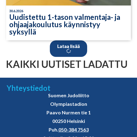
30.6.2026
Uudistettu 1-tason valmentaja- ja
ohjaajakoulutus käynnistyy
syksyllä
Lataa lisää
KAIKKI UUTISET LADATTU
Yhteystiedot
Suomen Judoliitto
Olympiastadion
Paavo Nurmen tie 1
00250 Helsinki
Puh.
050-384 7563