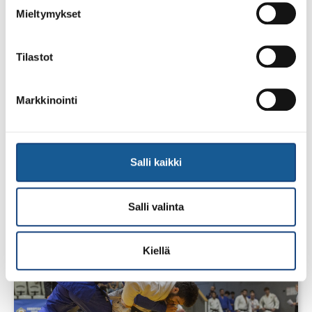
Mieltymykset
Tilastot
Markkinointi
13.7.2026
Yksittäisiä otteluvoittoja Paksin
alle 21-vuotiaiden European
Cupista
Salli kaikki
Salli valinta
Kiellä