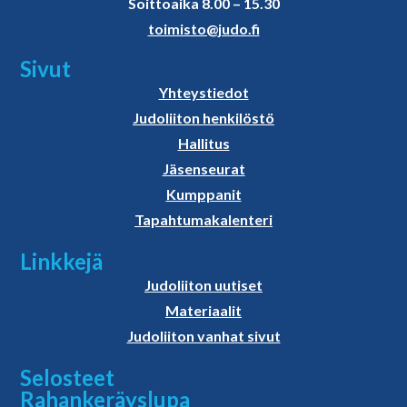
Soittoaika 8.00 – 15.30
toimisto@judo.fi
Sivut
Yhteystiedot
Judoliiton henkilöstö
Hallitus
Jäsenseurat
Kumppanit
Tapahtumakalenteri
Linkkejä
Judoliiton uutiset
Materiaalit
Judoliiton vanhat sivut
Selosteet
Rahankeräyslupa