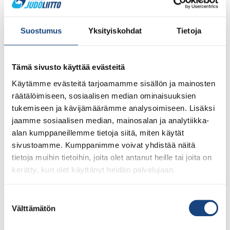
Suostumus
Yksityiskohdat
Tietoja
Tämä sivusto käyttää evästeitä
Käytämme evästeitä tarjoamamme sisällön ja mainosten
räätälöimiseen, sosiaalisen median ominaisuuksien
tukemiseen ja kävijämäärämme analysoimiseen. Lisäksi
23.7.2026
Tuomariraportti Swedish A-Judo/VI
jaamme sosiaalisen median, mainosalan ja analytiikka-
Open 2026, 14.-17.5.2026,
alan kumppaneillemme tietoja siitä, miten käytät
Lindesberg, Ruotsi
sivustoamme. Kumppanimme voivat yhdistää näitä
tietoja muihin tietoihin, joita olet antanut heille tai joita on
kerätty, kun olet käyttänyt heidän palvelujaan.
Suostumuksen
Välttämätön
valinta