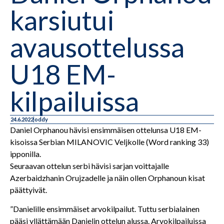
karsiutui
avausottelussa
U18 EM-
kilpailuissa
24.6.2022
oddy
Daniel Orphanou hävisi ensimmäisen ottelunsa U18 EM-
kisoissa Serbian MILANOVIC Veljkolle (Word ranking 33)
ipponilla.
Seuraavan ottelun serbi hävisi sarjan voittajalle
Azerbaidzhanin Orujzadelle ja näin ollen Orphanoun kisat
päättyivät.
”Danielille ensimmäiset arvokilpailut. Tuttu serbialainen
pääsi yllättämään Danielin ottelun alussa. Arvokilpailuissa