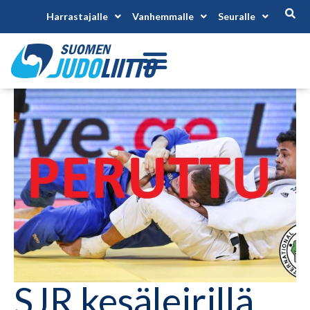
Harrastajalle
Vanhemmalle
Seuralle
SJR kesäleirillä