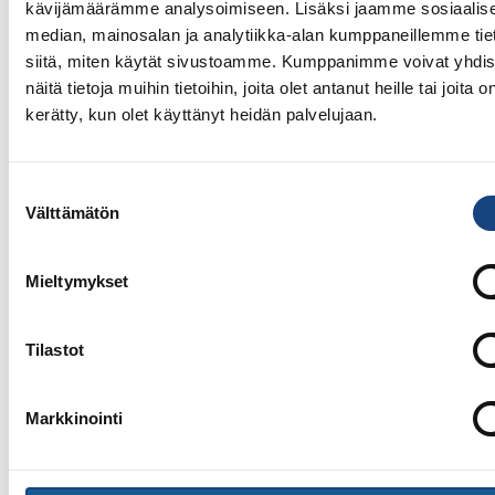
kävijämäärämme analysoimiseen. Lisäksi jaamme sosiaalis
median, mainosalan ja analytiikka-alan kumppaneillemme tie
siitä, miten käytät sivustoamme. Kumppanimme voivat yhdis
näitä tietoja muihin tietoihin, joita olet antanut heille tai joita o
kerätty, kun olet käyttänyt heidän palvelujaan.
Suostumuksen
Välttämätön
valinta
Mieltymykset
13.7.2026
Yksittäisiä otteluvoittoja Paksin
Tilastot
alle 21-vuotiaiden European
Cupista
Markkinointi