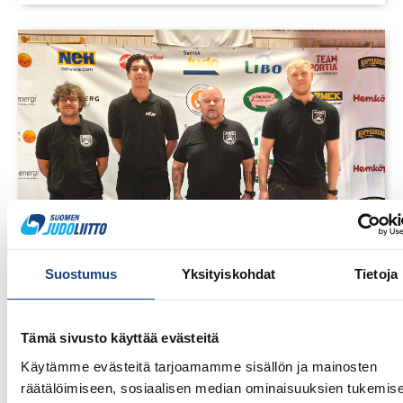
Suostumus
Yksityiskohdat
Tietoja
23.7.2026
Tuomariraportti Swedish A-Judo/VI
Tämä sivusto käyttää evästeitä
Open 2026, 14.-17.5.2026,
Käytämme evästeitä tarjoamamme sisällön ja mainosten
Lindesberg, Ruotsi
räätälöimiseen, sosiaalisen median ominaisuuksien tukemise