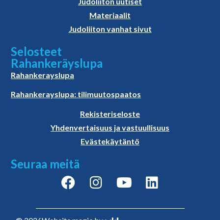
Judoliiton uutiset
Materiaalit
Judoliiton vanhat sivut
Selosteet
Rahankeräyslupa
Rahankerayslupa
Rahankerayslupa: tilimuutospaatos
Rekisteriseloste
Yhdenvertaisuus ja vastuullisuus
Evästekäytäntö
Seuraa meitä