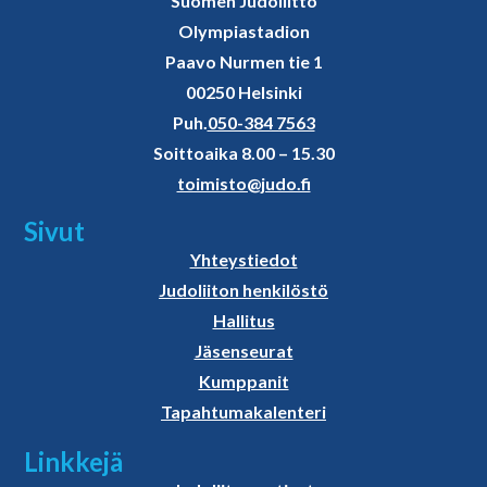
Suomen Judoliitto
Olympiastadion
Paavo Nurmen tie 1
00250 Helsinki
Puh.
050-384 7563
Soittoaika 8.00 – 15.30
toimisto@judo.fi
Sivut
Yhteystiedot
Judoliiton henkilöstö
Hallitus
Jäsenseurat
Kumppanit
Tapahtumakalenteri
Linkkejä