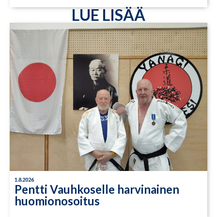
LUE LISÄÄ
1.8.2026
Pentti Vauhkoselle harvinainen
huomionosoitus