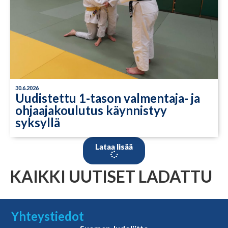
30.6.2026
Uudistettu 1-tason valmentaja- ja
ohjaajakoulutus käynnistyy
syksyllä
Lataa lisää
KAIKKI UUTISET LADATTU
Yhteystiedot