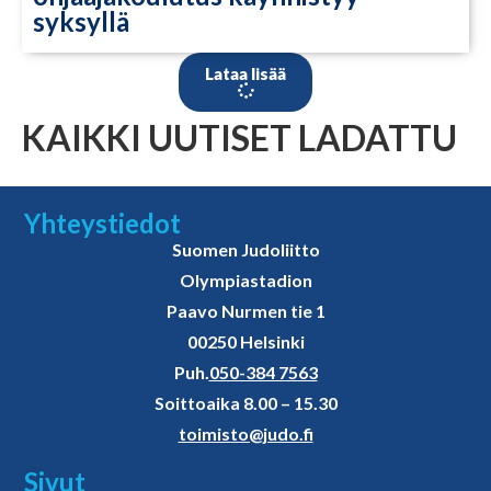
syksyllä
Lataa lisää
KAIKKI UUTISET LADATTU
Yhteystiedot
Suomen Judoliitto
Olympiastadion
Paavo Nurmen tie 1
00250 Helsinki
Puh.
050-384 7563
Soittoaika 8.00 – 15.30
toimisto@judo.fi
Sivut