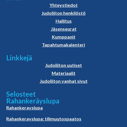
Yhteystiedot
Judoliiton henkilöstö
Hallitus
Jäsenseurat
Kumppanit
Tapahtumakalenteri
Linkkejä
Judoliiton uutiset
Materiaalit
Judoliiton vanhat sivut
Selosteet
Rahankeräyslupa
Rahankerayslupa
Rahankerayslupa: tilimuutospaatos