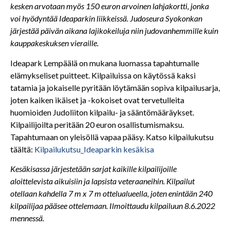
kesken arvotaan myös 150 euron arvoinen lahjakortti, jonka
voi hyödyntää Ideaparkin liikkeissä. Judoseura Syokonkan
järjestää päivän aikana lajikokeiluja niin judovanhemmille kuin
kauppakeskuksen vieraille.
Ideapark Lempäälä on mukana luomassa tapahtumalle
elämykseliset puitteet. Kilpailuissa on käytössä kaksi
tatamia ja jokaiselle pyritään löytämään sopiva kilpailusarja,
joten kaiken ikäiset ja -kokoiset ovat tervetulleita
huomioiden Judoliiton kilpailu- ja sääntömääräykset.
Kilpailijoilta peritään 20 euron osallistumismaksu.
Tapahtumaan on yleisöllä vapaa pääsy. Katso kilpailukutsu
täältä:
Kilpailukutsu_Ideaparkin kesäkisa
Kesäkisassa järjestetään sarjat kaikille kilpailijoille
aloittelevista aikuisiin ja lapsista veteraaneihin. Kilpailut
otellaan kahdella 7 m x 7 m ottelualueella, joten enintään 240
kilpailijaa pääsee ottelemaan. Ilmoittaudu kilpailuun 8.6.2022
mennessä.