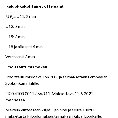
Ikäluokkakohtaiset otteluajat
U9 ja U11: 2 min
U13: 3 min
U15: 3 min
U18 ja aikuiset 4 min
Veteraanit 3 min
Ilmoittautumismaksu
Ilmoittautumismaksu on 20 € ja se maksetaan Lempäälän
Syokonkanin tilille:
FI30 4108 0011 3563 11. Maksettava
11.6.2021
mennessä.
Maksun viitteeseen kilpailijan nimi ja seura. Kuitti
maksetusta kilpailumaksusta mukaan kilpailupaikalle.