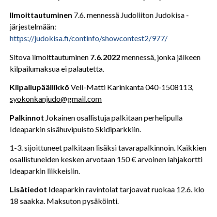
Ilmoittautuminen
7.6. mennessä Judoliiton Judokisa -
järjestelmään:
https://judokisa.fi/continfo/showcontest2/977/
Sitova ilmoittautuminen
7.6.2022
mennessä, jonka jälkeen
kilpailumaksua ei palautetta.
Kilpailupäällikkö
Veli-Matti Karinkanta 040-1508113,
syokonkanjudo@gmail.com
Palkinnot
Jokainen osallistuja palkitaan perhelipulla
Ideaparkin sisähuvipuisto Skidiparkkiin.
1-3. sijoittuneet palkitaan lisäksi tavarapalkinnoin. Kaikkien
osallistuneiden kesken arvotaan 150 € arvoinen lahjakortti
Ideaparkin liikkeisiin.
Lisätiedot
Ideaparkin ravintolat tarjoavat ruokaa 12.6. klo
18 saakka. Maksuton pysäköinti.