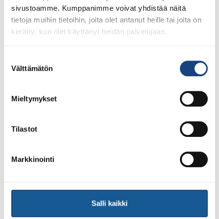
sivustoamme. Kumppanimme voivat yhdistää näitä
28.7.2026
Uudet lisenssit ostettavissa
tietoja muihin tietoihin, joita olet antanut heille tai joita on
1.8.2026 alkaen
kerätty, kun olet käyttänyt heidän palvelujaan.
Voit 1.8.2026 lähtien ostaa Judoliiton lisenssin kaudelle
Suostumuksen
1.8.2026 – 31.7.2027 Suomisportissa. Uuden kauden
Välttämätön
valinta
lisenssit eivät siis [...]
Mieltymykset
LUE LISÄÄ
Tilastot
Markkinointi
Salli kaikki