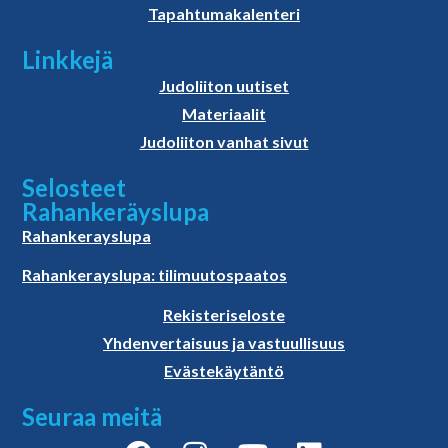
Tapahtumakalenteri
Linkkejä
Judoliiton uutiset
Materiaalit
Judoliiton vanhat sivut
Selosteet
Rahankeräyslupa
Rahankerayslupa
Rahankerayslupa: tilimuutospaatos
Rekisteriseloste
Yhdenvertaisuus ja vastuullisuus
Evästekäytäntö
Seuraa meitä