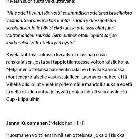
Kivelän suoritusta vakuuttavana:
”Ville otteli hyvin. Hän voitti ensimmäisen ottelunsa israelilaista
vastaan. Seuraavana hän kohtasi sarjan ykkössijoitetun
serbialaisen, jolle hävisi eikä tuossa ottelussa ollut juuri
voittomahdollisuuksia. Serbialainen otteli lopulta sarjan
kakkoseksi. Ville otteli kyllä hyvin”
Kivelä kohtasi tiukassa keräilyottelussaan ensin
ranskalaisen, josta sai tappiotilanteessa voiton käsilukolla.
Neljännen ottelunsa hämeenlinnalainen hävisi käännössä
montenegrolaiselle vastustajalleen. Laamanen näkee, että
Villellä olisi ollut vieläkin pidemmälle mahdollisuuksia edetä
ja neljä ottelua antaa jo hyvää pohjaa lähteä seuraaviin Eju
Cup -kilpaiuihin.
Jenna Kuosmanen
(Meidokan, HKI)
Kuosmanen voitti ensimmäisen ottelunsa, joka oli tiukka.