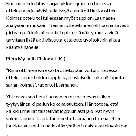
Kuormanen kohtasi sarjan ykkössijoitetun toisessa
ottelussaan ja hävisi tälle. Myös tämä oli tiukka ottelu.
Kolmas ottelu toi tullessaan myös tappion. Laamasen
analysoinni mukaan: ”Jennan ottetelminen oli huomattavasti
pirteämpää kuin aiemmin Teplicessä nähty, mutta vielä
tarvitaan lisää aktiivisuutta, että otteluvoitoktkin alkaa
kääntyä hänelle.”
Riina Myllylä
(Chikara, HKI)
”Riina otti hienosti ekasta ottelustaan voiton. Toisessa
ottelussa tuli tiukka tappio kyproslaiselle, joka oli lopulta
sarjan kolmas”, raportoi Laamanen.
Yhteenvetona Eetu Laamanen toteaa olevansa ihan
tyytyväinen kilpailun kokonaisuuteen. Hän toteaa, että
kaikki urheiljat taistelivat loppuun asti ja olivat hyvin
valmistautuneita ja latautuneita. Laamanen toteaa, ettei
joukkue antanut kenellekään yhtään ilmaista otteluvoittoa: