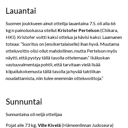
Lauantai
Suomen joukkueen ainut ottelija lauantaina 7.5. oli alla 66
kg:n painoluokassa otellut
Kristofer Pertelson
(Chikara,
HKI). Kristofer voitti kaksi ottelua ja hävisi kaksi. Laamanen
toteaa: ”Suoritus on (ensikertalaiselle) ihan hyvä. Muutama
otteluvoitto olisi ollut mahdollinen, mutta Pertelson myös
näytti, että pystyy tällä tasolla ottelemaan.” Ikäluokan
vastuuvalmentaja pohtii, että tarvitaan vielä lisää
kilpailukokemusta tällä tasolla ja hyvää taktiikan
noudattamista, niin tulee enemmän otteluvoittoja.”
Sunnuntai
Sunnuntaina oli neljä ottelijaa
Pojat alle 73 kg,
Ville Kivelä
(Hämeenlinnan Judoseura)