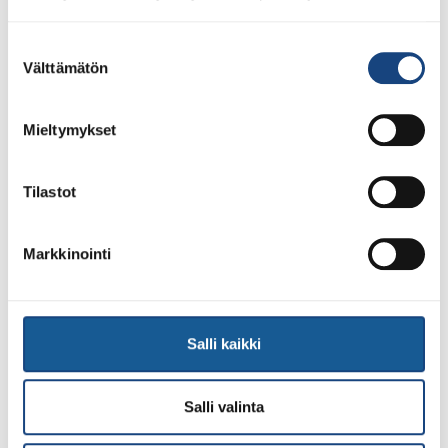
lisenssit eivät siis [...]
Suostumuksen
Välttämätön
valinta
LUE LISÄÄ
Mieltymykset
Tilastot
Markkinointi
Salli kaikki
Salli valinta