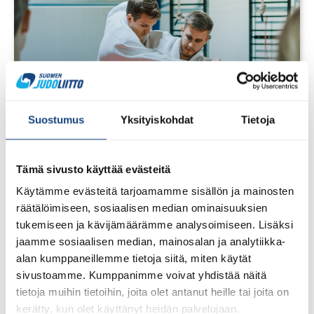
Suostumus
Yksityiskohdat
Tietoja
Tämä sivusto käyttää evästeitä
Käytämme evästeitä tarjoamamme sisällön ja mainosten
räätälöimiseen, sosiaalisen median ominaisuuksien
tukemiseen ja kävijämäärämme analysoimiseen. Lisäksi
28.7.2026
Uudet lisenssit ostettavissa
jaamme sosiaalisen median, mainosalan ja analytiikka-
1.8.2026 alkaen
alan kumppaneillemme tietoja siitä, miten käytät
sivustoamme. Kumppanimme voivat yhdistää näitä
Voit 1.8.2026 lähtien ostaa Judoliiton lisenssin kaudelle
tietoja muihin tietoihin, joita olet antanut heille tai joita on
1.8.2026 – 31.7.2027 Suomisportissa. Uuden kauden
kerätty, kun olet käyttänyt heidän palvelujaan.