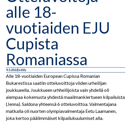
alle 18-
vuotiaiden EJU
Cupista
Romaniassa
9.5.2022
oddy
Alle 18-vuotiaiden European Cupissa Romanian
Bukarestissa saatiin otteluvoittoja viiden urheilijan
joukkueella. Joukkueen urhheilijoista vain yhdellä oli
aiempaa kokemusta yhdestä maailmankiertueen kilpailuista
(Jenna). Saldona yhteensä 6 otteluvoittoa. Valmentajana
matkalla oli nuorten olympiavalmentaja Eetu Laamanen,
joka kertoo päälimmäiset kilpailukuulumiset alla.