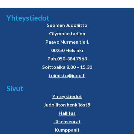
Yhteystiedot
Suomen Judoliitto
Olympiastadion
Paavo Nurmen tie 1
00250 Helsinki
Puh.
050-384 7563
Soittoaika 8.00 – 15.30
toimisto@judo.fi
Sivut
Yhteystiedot
Judoliiton henkilöstö
Hallitus
Jäsenseurat
Kumppanit