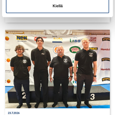
1.8.2026
Pentti Vauhkoselle harvinainen
Kiellä
huomionosoitus
23.7.2026