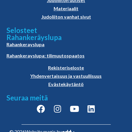
Judoliiton uutiset
Materiaalit
Judoliiton vanhat sivut
Selosteet
Rahankeräyslupa
Rahankerayslupa
Rahankerayslupa: tilimuutospaatos
Rekisteriseloste
Yhdenvertaisuus ja vastuullisuus
Evästekäytäntö
Seuraa meitä
© 2026
Website magic by