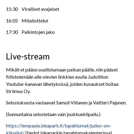
15:30 Viralliset avajaiset
16:05 Mitaliottelut
17:30 Palkintojen jako
Live-stream
Mikäli et pääse osallistumaan paikan päälle, niin pääset
fiilistelemään alle olevien linkkien avulla Judoliiton
Youtube-kanavan lähetyksissä, joiden kuvaukset hoitaa
Striimus Oy.
Selostuksesta vastaavat Samuli Viitanen ja Valtteri Pajunen.
(Sunnuntaina selostetaan vain joukkuekilpailu.)
https://lempaala.ideapark.fi/tapahtumat/judon-sm-
kilpailut/
(tiedot Ideaparkin tapahtumakalenterissa)