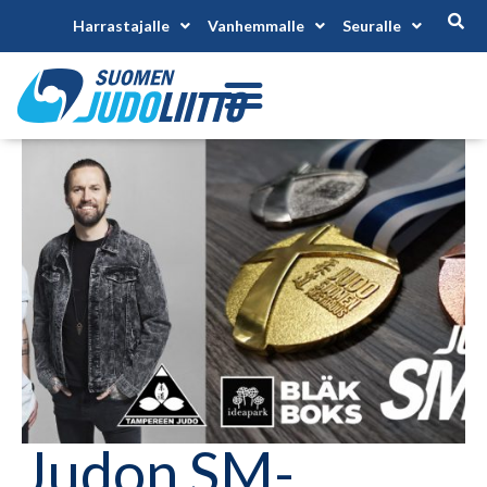
Harrastajalle
Vanhemmalle
Seuralle
Judon SM-