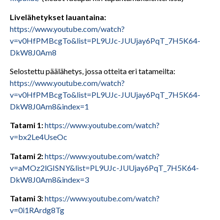
Livelähetykset lauantaina:
https://www.youtube.com/watch?
v=v0HfPMBcgTo&list=PL9UJc-JUUjay6PqT_7H5K64-
DkW8J0Am8
Selostettu päälähetys, jossa otteita eri tatameilta:
https://www.youtube.com/watch?
v=v0HfPMBcgTo&list=PL9UJc-JUUjay6PqT_7H5K64-
DkW8J0Am8&index=1
Tatami 1:
https://www.youtube.com/watch?
v=bx2Le4UseOc
Tatami 2:
https://www.youtube.com/watch?
v=aMOz2lGISNY&list=PL9UJc-JUUjay6PqT_7H5K64-
DkW8J0Am8&index=3
Tatami 3:
https://www.youtube.com/watch?
v=0i1RArdg8Tg