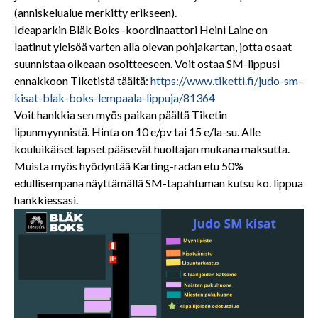
(anniskelualue merkitty erikseen).
Ideaparkin Bläk Boks -koordinaattori Heini Laine on
laatinut yleisöä varten alla olevan pohjakartan, jotta osaat
suunnistaa oikeaan osoitteeseen. Voit ostaa SM-lippusi
ennakkoon Tiketistä täältä:
https://www.tiketti.fi/judo-sm-
kisat-blak-boks-lempaala-lippuja/81364
Voit hankkia sen myös paikan päältä Tiketin
lipunmyynnistä. Hinta on 10 e/pv tai 15 e/la-su. Alle
kouluikäiset lapset pääsevät huoltajan mukana maksutta.
Muista myös hyödyntää Karting-radan etu 50%
edullisempana näyttämällä SM-tapahtuman kutsu ko. lippua
hankkiessasi.