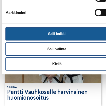
LUE LISÄÄ
Markkinointi
Salli kaikki
Salli valinta
Kiellä
1.8.2026
Pentti Vauhkoselle harvinainen
huomionosoitus