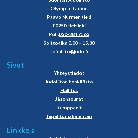
Olympiastadion
Paavo Nurmen tie 1
00250 Helsinki
Puh.
050-384 7563
Soittoaika 8.00 – 15.30
toimisto@judo.fi
Sivut
Yhteystiedot
Judoliiton henkilöstö
Hallitus
Jäsenseurat
Kumppanit
Tapahtumakalenteri
Linkkejä