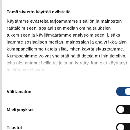
Tämä sivusto käyttää evästeitä
Käytämme evästeitä tarjoamamme sisällön ja mainosten
räätälöimiseen, sosiaalisen median ominaisuuksien
tukemiseen ja kävijämäärämme analysoimiseen. Lisäksi
jaamme sosiaalisen median, mainosalan ja analytiikka-alan
kumppaneillemme tietoja siitä, miten käytät sivustoamme.
Kumppanimme voivat yhdistää näitä tietoja muihin tietoihin,
joita olet antanut heille tai joita on kerätty, kun olet käyttänyt
28.7.2026
heidän palvelujaan.
Uudet lisenssit ostettavissa
1.8.2026 alkaen
Suostumuksen
Välttämätön
Voit 1.8.2026 lähtien ostaa Judoliiton lisenssin kaudelle
valinta
1.8.2026 – 31.7.2027 Suomisportissa. Uuden kauden
lisenssit eivät siis [...]
Mieltymykset
Tilastot