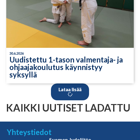
30.6.2026
Uudistettu 1-tason valmentaja- ja
ohjaajakoulutus käynnistyy
syksyllä
Lataa lisää
KAIKKI UUTISET LADATTU
Yhteystiedot
Suomen Judoliitto