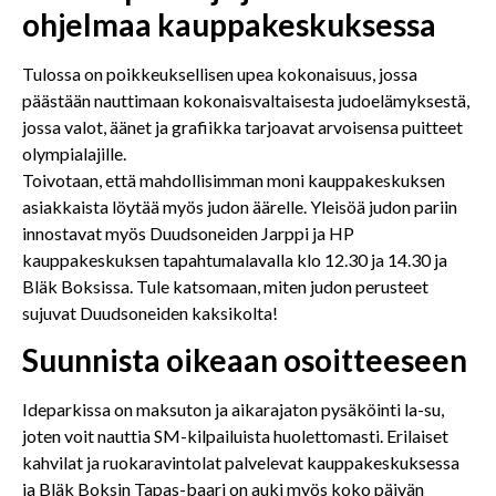
ohjelmaa kauppakeskuksessa
Tulossa on poikkeuksellisen upea kokonaisuus, jossa
päästään nauttimaan kokonaisvaltaisesta judoelämyksestä,
jossa valot, äänet ja grafiikka tarjoavat arvoisensa puitteet
olympialajille.
Toivotaan, että mahdollisimman moni kauppakeskuksen
asiakkaista löytää myös judon äärelle. Yleisöä judon pariin
innostavat myös Duudsoneiden Jarppi ja HP
kauppakeskuksen tapahtumalavalla klo 12.30 ja 14.30 ja
Bläk Boksissa. Tule katsomaan, miten judon perusteet
sujuvat Duudsoneiden kaksikolta!
Suunnista oikeaan osoitteeseen
Ideparkissa on maksuton ja aikarajaton pysäköinti la-su,
joten voit nauttia SM-kilpailuista huolettomasti. Erilaiset
kahvilat ja ruokaravintolat palvelevat kauppakeskuksessa
ja Bläk Boksin Tapas-baari on auki myös koko päivän