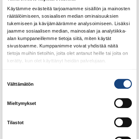
Lindesberg, Ruotsi
Käytämme evästeitä tarjoamamme sisällön ja mainosten
räätälöimiseen, sosiaalisen median ominaisuuksien
tukemiseen ja kävijämäärämme analysoimiseen. Lisäksi
jaamme sosiaalisen median, mainosalan ja analytiikka-
alan kumppaneillemme tietoja siitä, miten käytät
sivustoamme. Kumppanimme voivat yhdistää näitä
tietoja muihin tietoihin, joita olet antanut heille tai joita on
kerätty, kun olet käyttänyt heidän palvelujaan.
Suostumuksen
Välttämätön
valinta
Mieltymykset
13.7.2026
Yksittäisiä otteluvoittoja Paksin
alle 21-vuotiaiden European
Tilastot
Cupista