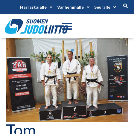
Harrastajalle
Vanhemmalle
Seuralle
Tom