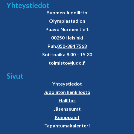
Yhteystiedot
Suomen Judoliitto
Olympiastadion
Paavo Nurmen tie 1
00250 Helsinki
Puh.
050-384 7563
Soittoaika 8.00 – 15.30
toimisto@judo.fi
Sivut
Yhteystiedot
Judoliiton henkilöstö
Hallitus
Jäsenseurat
Kumppanit
Tapahtumakalenteri