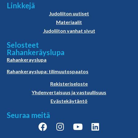
Linkkejä
Judoliiton uutiset
Materiaalit
Judoliiton vanhat sivut
Selosteet
Rahankeräyslupa
Rahankerayslupa
Rahankerayslupa: tilimuutospaatos
Rekisteriseloste
Yhdenvertaisuus ja vastuullisuus
Evästekäytäntö
Seuraa meitä