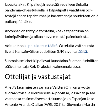
lupauksiakin. Kilpailut järjestetään edelleen tiukalla
pandemia-ohjeistuksella ja kilpailijoilta vaaditaan pcr-
testejä ennen tapahtumaa ja karanteeneja noudetaan vielä
paikan päälläkin.
Arvonnan on tehty jo torstaina, koska tapahtuma on
kolmipäiväinen ja alkaa kevyemmistä painoluokista.
Voit katsoa
kilpailukutsun täältä
. Otteluita voit seurata
livenä Kansainvälisen Judoliiton (IJF) sivuilta
täältä.
Suomalaismiehet kilpailevat lauantaina Suomen Judoliiton
päävalmentaja Rok Draksicin valmennuksessa.
Ottelijat ja vastustajat
Alle 73 kg:n miesten sarjassa Valtteri Olin on arvottu
suoraan toiselle kierrokselle A-poolissa, jossa hän ja saa
vastaansa ensimmäiseen otteluunsa joko Espanjan Jose
Antonio Aranda Olallan (WRL 201) tai Slovenian Martin