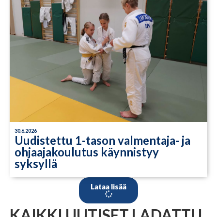
30.6.2026
Uudistettu 1-tason valmentaja- ja
ohjaajakoulutus käynnistyy
syksyllä
Lataa lisää
KAIKKI UUTISET LADATTU