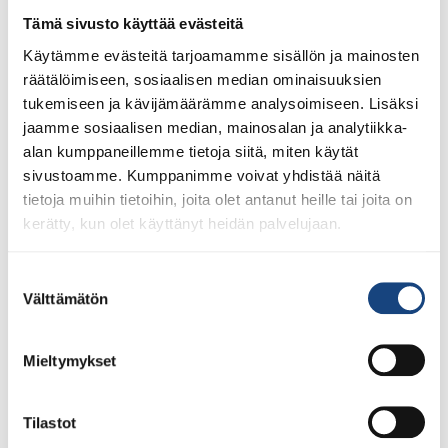
1.8.2026
Tämä sivusto käyttää evästeitä
Pentti Vauhkoselle harvinainen
Käytämme evästeitä tarjoamamme sisällön ja mainosten
huomionosoitus
räätälöimiseen, sosiaalisen median ominaisuuksien
tukemiseen ja kävijämäärämme analysoimiseen. Lisäksi
jaamme sosiaalisen median, mainosalan ja analytiikka-
alan kumppaneillemme tietoja siitä, miten käytät
sivustoamme. Kumppanimme voivat yhdistää näitä
tietoja muihin tietoihin, joita olet antanut heille tai joita on
kerätty, kun olet käyttänyt heidän palvelujaan.
Suostumuksen
Välttämätön
valinta
Mieltymykset
Tilastot