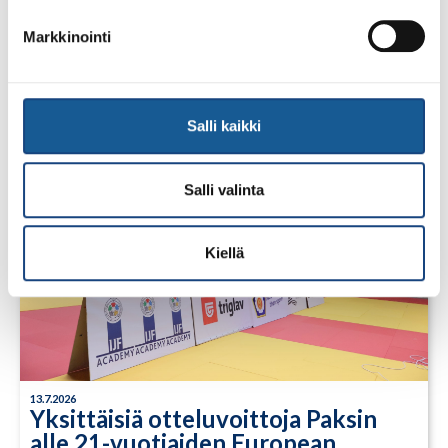
23.7.2026
Tuomariraportti Swedish A-Judo/VI
Markkinointi
Open 2026, 14.-17.5.2026,
Lindesberg, Ruotsi
Salli kaikki
Salli valinta
Kiellä
13.7.2026
Yksittäisiä otteluvoittoja Paksin
alle 21-vuotiaiden European