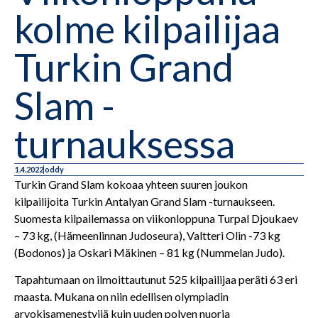
kolme kilpailijaa
Turkin Grand
Slam -
turnauksessa
1.4.2022
oddy
Turkin Grand Slam kokoaa yhteen suuren joukon
kilpailijoita Turkin Antalyan Grand Slam -turnaukseen.
Suomesta kilpailemassa on viikonloppuna Turpal Djoukaev
– 73 kg, (Hämeenlinnan Judoseura), Valtteri Olin -73 kg
(Bodonos) ja Oskari Mäkinen – 81 kg (Nummelan Judo).
Tapahtumaan on ilmoittautunut 525 kilpailijaa peräti 63 eri
maasta. Mukana on niin edellisen olympiadin
arvokisamenestyjiä kuin uuden polven nuoria