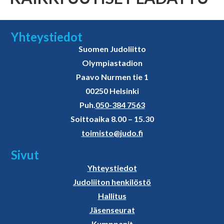
Yhteystiedot
Suomen Judoliitto
Olympiastadion
Paavo Nurmen tie 1
00250 Helsinki
Puh.
050-384 7563
Soittoaika 8.00 – 15.30
toimisto@judo.fi
Sivut
Yhteystiedot
Judoliiton henkilöstö
Hallitus
Jäsenseurat
Kumppanit