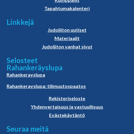
Tapahtumakalenteri
Linkkejä
Judoliiton uutiset
Materiaalit
Judoliiton vanhat sivut
Selosteet
Rahankeräyslupa
Rahankerayslupa
Rahankerayslupa: tilimuutospaatos
Rekisteriseloste
Yhdenvertaisuus ja vastuullisuus
Evästekäytäntö
Seuraa meitä