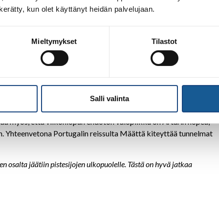
n kerätty, kun olet käyttänyt heidän palvelujaan.
Mieltymykset
Tilastot
 kyytiä kisapaikalta hotellille:
nin finaaliin. Onnistuin mielestäni ihan hyvin siihen nähden, että olin
 että lähdenkö reissuun edes mukaan. Päätin kuitenkin isän kanssa, että
u verotti osansa. Tein tilanteessa parhaani. ja tästä on hyvä jatkaa
Salli valinta
eaa myös, että viikonlopun ehdoton valopilkku on Arturin hopea,
en. Yhteenvetona Portugalin reissulta Määttä kiteyttää tunnelmat
 osalta jäätiin pistesijojen ulkopuolelle. Tästä on hyvä jatkaa