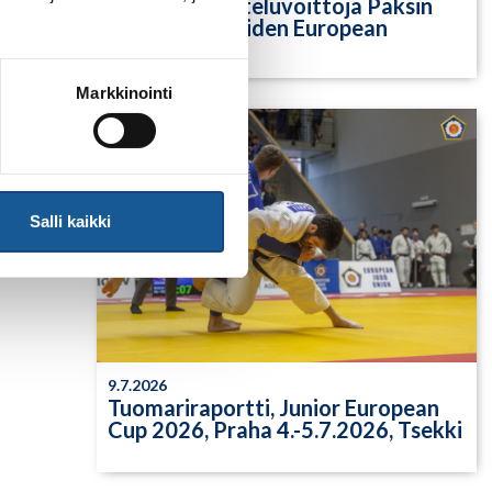
Yksittäisiä otteluvoittoja Paksin
alle 21-vuotiaiden European
Cupista
Markkinointi
Salli kaikki
9.7.2026
Tuomariraportti, Junior European
Cup 2026, Praha 4.-5.7.2026, Tsekki