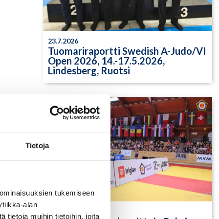
23.7.2026
Tuomariraportti Swedish A-Judo/VI
Open 2026, 14.-17.5.2026,
Lindesberg, Ruotsi
2
Tietoja
 ominaisuuksien tukemiseen
tiikka-alan
13.7.2026
ietoja muihin tietoihin, joita