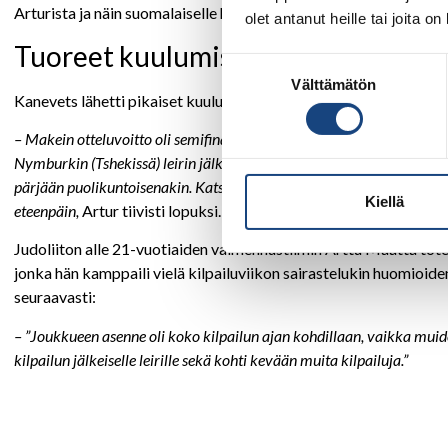
Arturista ja näin suomalaiselle hopeaa. Upea suoritus Arturilta!
olet antanut heille tai joita o
Tuoreet kuulumiset Portugalista
Suostumuksen
Välttämätön
valinta
Kanevets lähetti pikaiset kuulumiset bussipysäkiltä odottaessaan
– Makein otteluvoitto oli semifinaalin tani-otoshi ja se fiilis, kun ete
Nymburkin (Tshekissä) leirin jälkeen koko viikon sairaana ja mietin,
pärjään puolikuntoisenakin. Katse oli kullassa tietty, mutta sairastel
Kiellä
eteenpäin,
Artur tiivisti lopuksi.
Judoliiton alle 21-vuotiaiden valmennustiimin Arttu Määttä tot
jonka hän kamppaili vielä kilpailuviikon sairastelukin huomioid
seuraavasti:
– ”Joukkueen asenne oli koko kilpailun ajan kohdillaan, vaikka muiden
kilpailun jälkeiselle leirille sekä kohti kevään muita kilpailuja.”