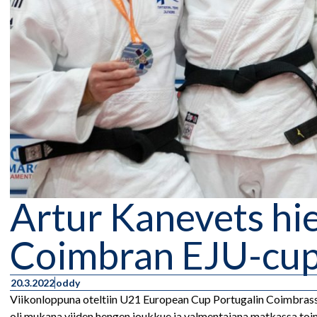
Artur Kanevets hie
Coimbran EJU-cup
20.3.2022
oddy
Viikonloppuna oteltiin U21 European Cup Portugalin Coimbrassa. 
oli mukana viiden hengen joukkue ja valmentajana matkassa toi