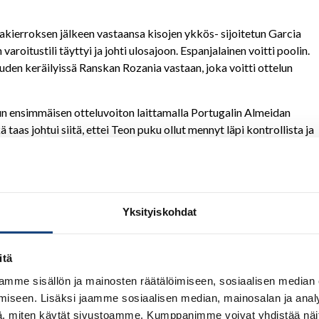
aakierroksen jälkeen vastaansa kisojen ykkös- sijoitetun Garcia
varoitustili täyttyi ja johti ulosajoon. Espanjalainen voitti poolin.
uuden keräilyissä Ranskan Rozania vastaan, joka voitti ottelun
opun ensimmäisen otteluvoiton laittamalla Portugalin Almeidan
taas johtui siitä, ettei Teon puku ollut mennyt läpi kontrollista ja
ään. Toisessa ottelussa vastaan tuli Hollannin Nicola, joka kaivoi 
 ja näin Teon matsit oli siinä.
le
Yksityiskohdat
iden
Artur Kanevets
(-90 kg) venyi hienosti mitaleille. Ekasta
seuraavalla kierroksella Arturille oli tarjolla pari hollanikkaita,
itä
g ja van Herk. Molemmat saivat kokea ippon-tappiot Arturia
in. Artur jatkoi hyväksi havaitulla tiellä ja otti jälleen ippon voiton
mme sisällön ja mainosten räätälöimiseen, sosiaalisen median
een ippon-voitto ja Artur finaaliin. Finaalissa vastaan tuli Itävallan
iseen. Lisäksi jaamme sosiaalisen median, mainosalan ja analy
 eli Golden Scoreen. Siellä Papoyan onnistui kaivamaan waza-arin
, miten käytät sivustoamme. Kumppanimme voivat yhdistää näitä t