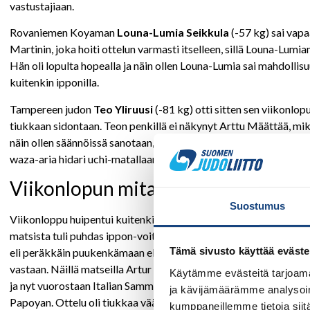
vastustajiaan.
Rovaniemen Koyaman
Louna-Lumia Seikkula
(-57 kg) sai vap
Martinin, joka hoiti ottelun varmasti itselleen, sillä Louna-Lumian 
Hän oli lopulta hopealla ja näin ollen Louna-Lumia sai mahdollis
kuitenkin ipponilla.
Tampereen judon
Teo Yliruusi
(-81 kg) otti sitten sen viikonl
tiukkaan sidontaan. Teon penkillä ei näkynyt Arttu Määttää, mikä 
näin ollen säännöissä sanotaan, ettei coach pääse penkille myösk
waza-aria hidari uchi-matallaan. Hollantilainen ei voittanut poolia
Viikonlopun mitali Artur Kanevetsil
Suostumus
Viikonloppu huipentui kuitenkin lopulta, kun Tikkurilan Judoko
matsista tuli puhdas ippon-voitto Portugalin Pimentasta. Kahdella 
Tämä sivusto käyttää eväste
eli peräkkäin puukenkämaan eli Hollannin ottelijat: Den Harto
vastaan. Näillä matseilla Artur voitti jo poolin ja eteni semifinaali
Käytämme evästeitä tarjoama
ja nyt vuorostaan Italian Sammartino sai tuta Arturin taidot ja jäll
ja kävijämäärämme analysoim
Papoyan. Ottelu oli tiukkaa vääntöä ja eteni lopulta jatkoajalle
kumppaneillemme tietoja siitä