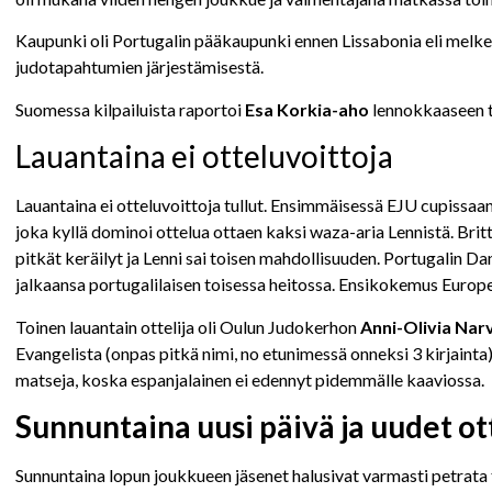
Kaupunki oli Portugalin pääkaupunki ennen Lissabonia eli melkei
judotapahtumien järjestämisestä.
Suomessa kilpailuista raportoi
Esa Korkia-aho
lennokkaaseen ty
Lauantaina ei otteluvoittoja
Lauantaina ei otteluvoittoja tullut. Ensimmäisessä EJU cupissa
joka kyllä dominoi ottelua ottaen kaksi waza-aria Lennistä. Britti v
pitkät keräilyt ja Lenni sai toisen mahdollisuuden. Portugalin Dan
jalkaansa portugalilaisen toisessa heitossa. Ensikokemus Europea
Toinen lauantain ottelija oli Oulun Judokerhon
Anni-Olivia Nar
Evangelista (onpas pitkä nimi, no etunimessä onneksi 3 kirjainta
matseja, koska espanjalainen ei edennyt pidemmälle kaaviossa.
Sunnuntaina uusi päivä ja uudet ot
Sunnuntaina lopun joukkueen jäsenet halusivat varmasti petrata 