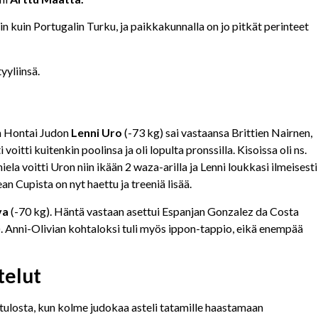
n kuin Portugalin Turku, ja paikkakunnalla on jo pitkät perinteet
yliinsä.
an Hontai Judon
Lenni Uro
(-73 kg) sai vastaansa Brittien Nairnen,
oitti kuitenkin poolinsa ja oli lopulta pronssilla. Kisoissa oli ns.
iela voitti Uron niin ikään 2 waza-arilla ja Lenni loukkasi ilmeisesti
n Cupista on nyt haettu ja treeniä lisää.
va
(-70 kg). Häntä vastaan asettui Espanjan Gonzalez da Costa
). Anni-Olivian kohtaloksi tuli myös ippon-tappio, eikä enempää
telut
tulosta, kun kolme judokaa asteli tatamille haastamaan