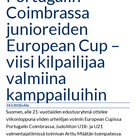
Coimbrassa
junioreiden
European Cup –
viisi kilpailijaa
valmiina
kamppailuihin
18.3.2022
oddy
Suomen, alle 21-vuotiaiden edustusryhmä ottelee
viikonloppuna viiden urheilijan voimin European Cupissa
Portugalin Coimbrassa, Judoliiton U18- ja U21
valmentajatiimissä toimivan Arttu Määtän tsempatessa.