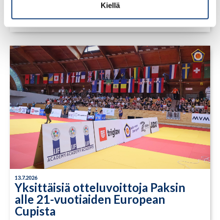
Open 2026, 14.-17.5.2026,
Kiellä
Lindesberg, Ruotsi
13.7.2026
Yksittäisiä otteluvoittoja Paksin
alle 21-vuotiaiden European
Cupista