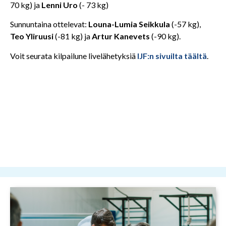
70 kg) ja
Lenni Uro
(- 73 kg)
Sunnuntaina ottelevat:
Louna-Lumia Seikkula
(-57 kg),
Teo Yliruusi
(-81 kg) ja
Artur Kanevets
(-90 kg).
Voit seurata kilpailune livelähetyksiä
IJF:n sivuilta täältä
.