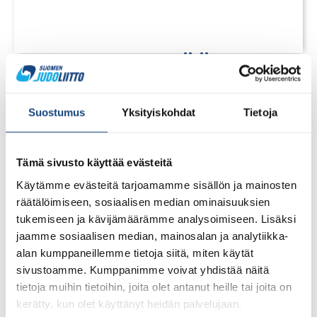
LUE LISÄÄ
Suostumus
Yksityiskohdat
Tietoja
Tämä sivusto käyttää evästeitä
Käytämme evästeitä tarjoamamme sisällön ja mainosten
räätälöimiseen, sosiaalisen median ominaisuuksien
tukemiseen ja kävijämäärämme analysoimiseen. Lisäksi
jaamme sosiaalisen median, mainosalan ja analytiikka-
alan kumppaneillemme tietoja siitä, miten käytät
sivustoamme. Kumppanimme voivat yhdistää näitä
tietoja muihin tietoihin, joita olet antanut heille tai joita on
kerätty, kun olet käyttänyt heidän palvelujaan.
1.8.2026