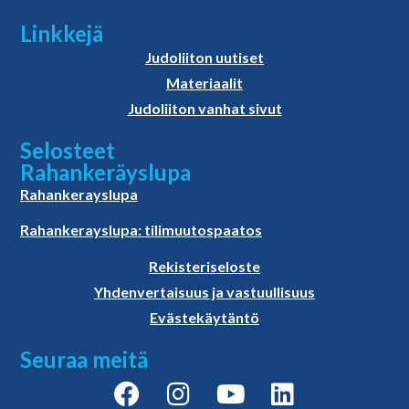
Linkkejä
Judoliiton uutiset
Materiaalit
Judoliiton vanhat sivut
Selosteet
Rahankeräyslupa
Rahankerayslupa
Rahankerayslupa: tilimuutospaatos
Rekisteriseloste
Yhdenvertaisuus ja vastuullisuus
Evästekäytäntö
Seuraa meitä