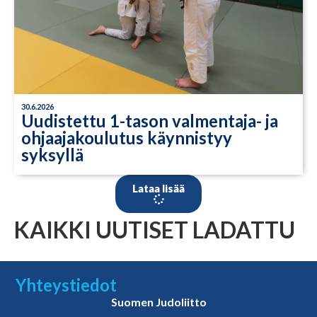
30.6.2026
Uudistettu 1-tason valmentaja- ja
ohjaajakoulutus käynnistyy
syksyllä
Lataa lisää
KAIKKI UUTISET LADATTU
Yhteystiedot
Suomen Judoliitto