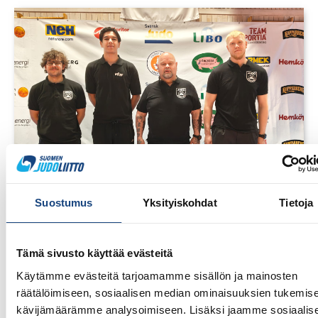
Suostumus
Yksityiskohdat
Tietoja
23.7.2026
Tuomariraportti Swedish A-Judo/VI
Tämä sivusto käyttää evästeitä
Open 2026, 14.-17.5.2026,
Käytämme evästeitä tarjoamamme sisällön ja mainosten
Lindesberg, Ruotsi
räätälöimiseen, sosiaalisen median ominaisuuksien tukemise
kävijämäärämme analysoimiseen. Lisäksi jaamme sosiaalis