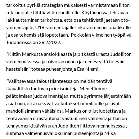
tarkoitus pyrkiä strategian mukaisesti varmistamaan liiton
tuki huipulle tähtääville urheilijoille. Käytännössä tehtävän
lakkauttaminen tarkoittaa, että osa tehtävistä jaetaan oto-
valmentajille, U18-valmentajalle sekä valmennuspäällikölle
ja osa tekemisistä lopetetaan. Pekkolan viimeinen työpäivä
Judoliitossa on 28.2.2022.
”Kiitän Markusta ansiokkaasta ja pitkästä urasta Judoliiton
valmennuksessa ja toivotan onnea ja menestystä tuleviin
haasteisiin”, toteaa puheenjohtaja Esa Niemi.
​”Vallitsevassa taloustilanteessa on meidän tehtävä
ikävältäkin tuntuvia priorisointeja. Menetämme
päätoimisen judovalmentajan, mutta pyrimme järjestämään
asiat niin, että näkyvät vaikutukset urheilijoille jäisivät
mahdollisimman vähäisiksi. Markus on ollut luotettava ja
tehtäväänsä omistautunut vastuullinen valmentaja, hän on
tehnyt merkittävän uran Judoliiton liittovalmennuksessa”,
summaa valmennusvaliokunnan puheenjohtaja Mika