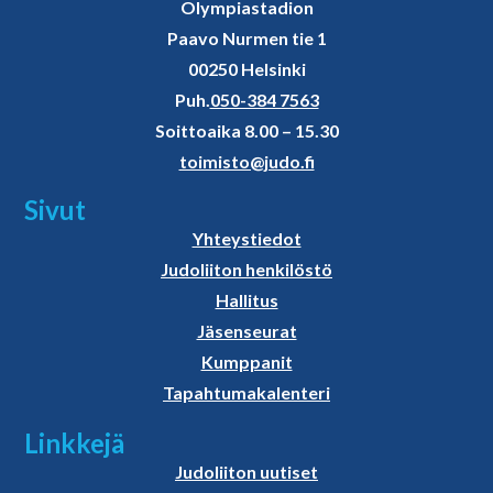
Olympiastadion
Paavo Nurmen tie 1
00250 Helsinki
Puh.
050-384 7563
Soittoaika 8.00 – 15.30
toimisto@judo.fi
Sivut
Yhteystiedot
Judoliiton henkilöstö
Hallitus
Jäsenseurat
Kumppanit
Tapahtumakalenteri
Linkkejä
Judoliiton uutiset