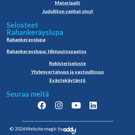
Materiaalit
Judoliiton vanhat sivut
Selosteet
Rahankeräyslupa
Rahankerayslupa
Rahankerayslupa: tilimuutospaatos
Rekisteriseloste
Yhdenvertaisuus ja vastuullisuus
Evästekäytäntö
Seuraa meitä
© 2026
Website magic by