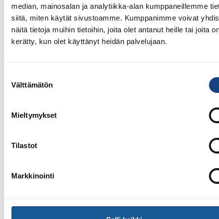
median, mainosalan ja analytiikka-alan kumppaneillemme tie
siitä, miten käytät sivustoamme. Kumppanimme voivat yhdis
näitä tietoja muihin tietoihin, joita olet antanut heille tai joita o
kerätty, kun olet käyttänyt heidän palvelujaan.
Suostumuksen
Välttämätön
valinta
Mieltymykset
13.7.2026
Yksittäisiä otteluvoittoja Paksin
Tilastot
alle 21-vuotiaiden European
Cupista
Markkinointi