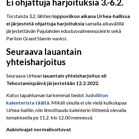
Ei ohjattuja harjoituksia 3.-6.2.
Torstaista 3.2. lähtien
loppuviikon aikana Urhea-hallissa
ei järjestetä ohjattuja harjoituksia
samalla aikavälillä
järjestettävän Pajulahden edustusvalmennusleirin sekä
Pariisin Grand Slamin vuoksi.
Seuraava lauantain
yhteisharjoitus
Seuraava Urhean
lauantain yhteisharjoitus eli
Tehostamispäivä järjestetään 12.2.2022.
Katso tapahtuman tarkemmat tiedot
Judoliiton
kalenterista täältä
. Mikäli sinulla ei ole vielä kulkulupaa
Urhea-halliin, niin ilmoittaudu kalenterin liitteenä olevalla
lomakkeella pe 11.2. klo 12.00 mennessä.
Aukioloajat normalisoituvat