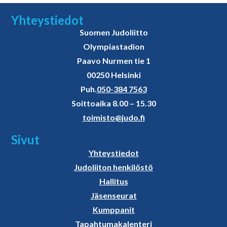
Yhteystiedot
Suomen Judoliitto
Olympiastadion
Paavo Nurmen tie 1
00250 Helsinki
Puh.
050-384 7563
Soittoaika 8.00 – 15.30
toimisto@judo.fi
Sivut
Yhteystiedot
Judoliiton henkilöstö
Hallitus
Jäsenseurat
Kumppanit
Tapahtumakalenteri