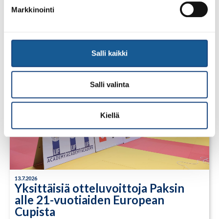
Open 2026, 14.-17.5.2026,
Markkinointi
Lindesberg, Ruotsi
Salli kaikki
Salli valinta
Kiellä
13.7.2026
Yksittäisiä otteluvoittoja Paksin
alle 21-vuotiaiden European
Cupista