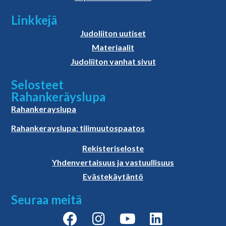
Linkkejä
Judoliiton uutiset
Materiaalit
Judoliiton vanhat sivut
Selosteet
Rahankeräyslupa
Rahankerayslupa
Rahankerayslupa: tilimuutospaatos
Rekisteriseloste
Yhdenvertaisuus ja vastuullisuus
Evästekäytäntö
Seuraa meitä