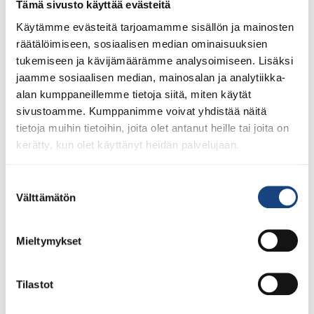
Pentti Vauhkoselle harvinainen
Tämä sivusto käyttää evästeitä
huomionosoitus
Käytämme evästeitä tarjoamamme sisällön ja mainosten
räätälöimiseen, sosiaalisen median ominaisuuksien
tukemiseen ja kävijämäärämme analysoimiseen. Lisäksi
jaamme sosiaalisen median, mainosalan ja analytiikka-
alan kumppaneillemme tietoja siitä, miten käytät
sivustoamme. Kumppanimme voivat yhdistää näitä
tietoja muihin tietoihin, joita olet antanut heille tai joita on
kerätty, kun olet käyttänyt heidän palvelujaan.
Suostumuksen
Välttämätön
valinta
Mieltymykset
Tilastot
23.7.2026
Tuomariraportti Swedish A-Judo/VI