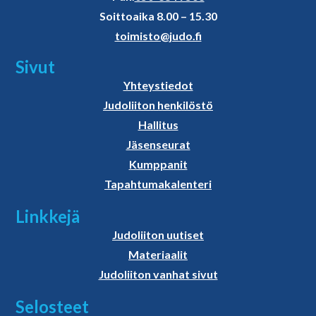
Soittoaika 8.00 – 15.30
toimisto@judo.fi
Sivut
Yhteystiedot
Judoliiton henkilöstö
Hallitus
Jäsenseurat
Kumppanit
Tapahtumakalenteri
Linkkejä
Judoliiton uutiset
Materiaalit
Judoliiton vanhat sivut
Selosteet