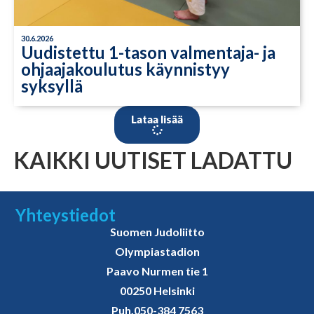
30.6.2026
Uudistettu 1-tason valmentaja- ja
ohjaajakoulutus käynnistyy
syksyllä
Lataa lisää
KAIKKI UUTISET LADATTU
Yhteystiedot
Suomen Judoliitto
Olympiastadion
Paavo Nurmen tie 1
00250 Helsinki
Puh.
050-384 7563