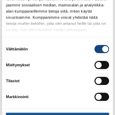
jaamme sosiaalisen median, mainosalan ja analytiikka-
alan kumppaneillemme tietoja siitä, miten käytät
sivustoamme. Kumppanimme voivat yhdistää näitä
tietoja muihin tietoihin, joita olet antanut heille tai joita on
kerätty, kun olet käyttänyt heidän palvelujaan.
28.7.2026
Uudet lisenssit ostettavissa
1.8.2026 alkaen
Suostumuksen
Välttämätön
valinta
Voit 1.8.2026 lähtien ostaa Judoliiton lisenssin kaudelle
1.8.2026 – 31.7.2027 Suomisportissa. Uuden kauden
lisenssit eivät siis [...]
Mieltymykset
Tilastot
LUE LISÄÄ
Markkinointi