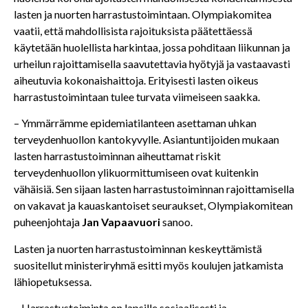
lasten ja nuorten harrastustoimintaan. Olympiakomitea
vaatii, että mahdollisista rajoituksista päätettäessä
käytetään huolellista harkintaa, jossa pohditaan liikunnan ja
urheilun rajoittamisella saavutettavia hyötyjä ja vastaavasti
aiheutuvia kokonaishaittoja. Erityisesti lasten oikeus
harrastustoimintaan tulee turvata viimeiseen saakka.
– Ymmärrämme epidemiatilanteen asettaman uhkan
terveydenhuollon kantokyvylle. Asiantuntijoiden mukaan
lasten harrastustoiminnan aiheuttamat riskit
terveydenhuollon ylikuormittumiseen ovat kuitenkin
vähäisiä. Sen sijaan lasten harrastustoiminnan rajoittamisella
on vakavat ja kauaskantoiset seuraukset, Olympiakomitean
puheenjohtaja
Jan Vapaavuori
sanoo.
Lasten ja nuorten harrastustoiminnan keskeyttämistä
suositellut ministeriryhmä esitti myös koulujen jatkamista
lähiopetuksessa.
– Harrastustoiminta on lapsille sosiaalisesti ja