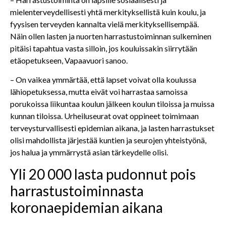
mielenterveydellisesti yhtä merkityksellistä kuin koulu, ja
fyysisen terveyden kannalta vielä merkityksellisempää.
Näin ollen lasten ja nuorten harrastustoiminnan sulkeminen
pitäisi tapahtua vasta silloin, jos kouluissakin siirrytään
etäopetukseen, Vapaavuori sanoo.
– On vaikea ymmärtää, että lapset voivat olla koulussa
lähiopetuksessa, mutta eivät voi harrastaa samoissa
porukoissa liikuntaa koulun jälkeen koulun tiloissa ja muissa
kunnan tiloissa. Urheiluseurat ovat oppineet toimimaan
terveysturvallisesti epidemian aikana, ja lasten harrastukset
olisi mahdollista järjestää kuntien ja seurojen yhteistyönä,
jos halua ja ymmärrystä asian tärkeydelle olisi.
Yli 20 000 lasta pudonnut pois
harrastustoiminnasta
koronaepidemian aikana