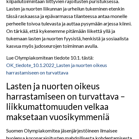
kilpailutoimintaan liittyvien rajoitusten puristuksessa.
Lasten ja nuorten liikunnan ja urheilun tukeminen etenkin
tässä raskaassa ja epävarmassa tilanteessa antaa monelle
perheelle toivoa tulevasta ja auttaa pysymään arjessa kiinni.
On tärkää, että kykenemme pitämään liikettä yllä ja
tukemaan lasten ja nuorten fyysistä, henkistä ja sosiaalista
kasvua myös judoseurojen toiminnan avulla.
Lue Olympiakomitean tiedote 10.1. tästä:
OK_tiedote_10.1.2022_Lasten ja nuorten oikeus
harrastamiseen on turvattava
Lasten ja nuorten oikeus
harrastamiseen on turvattava –
liikkumattomuuden velkaa
maksetaan vuosikymmeniä
Suomen Olympiakomitea jäsenjärjestöineen ilmaisee
huolensa koronarajoitusten mahdollisesta kohdentamisesta