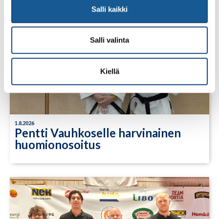
Salli kaikki
Salli valinta
Kiellä
1.8.2026
Pentti Vauhkoselle harvinainen
huomionosoitus