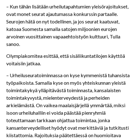
– Kun tähän lisätään urheilutapahtumien yleisörajoitukset,
ovat monet seurat ajautumassa konkurssin partaalle.
Seurojen hätä on nyt todellinen, ja jos seurat kaatuvat,
katoaa Suomesta samalla satojen miljoonien eurojen
arvoinen vuosittainen vapaaehtoistyön kulttuuri, Tulla
sanoo.
Olympiakomitea esittää, että sisäliikuntatilojen käyttöä
voitaisiin jatkaa.
– Urheiluseuratoiminnassa on kyse kymmenistä tuhansista
työpaikoista. Samalla kyse on myös yhteiskunnan yleistä
toimintakykyä ylläpitävästä toiminnasta, kansalaisten
toimintakyvystä, mielenterveydestä ja perheiden
arkielämästä. On vaikea maalaisjärjellä ymmärtää, miksi
isoon urheiluhalliin ei voida päästää pienryhmiä
toteuttamaan tarkkaan ohjattua toimintaa, jonka
kansanterveydelliset hyödyt ovat merkittäviä ja tutkitusti
kiistattomia. Rajoituksia päätettäessä on huomioitava