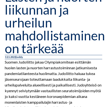
liikunnan ja
urheilun
mahdollistaminen
on tärkeää
12.1.2022
oddy
Suomen Judoliitto jakaa Olympiakomitean esittämän
huolen lasten ja nuorten harrastustoiminnan jatkumisesta
pandemiatilanteesta huolimatta. Judoliitto haluaa tukea
jäsenseurojaan toteuttamaan laadukkaita liikunta- ja
urheilupalveluita alueellisesti ja paikallisesti. Judoyhteisö on
kyennyt selviytymään vastuullisten seuratoimijoiden myötä
jo kaksi vuotta kestäneen koronaepidemian aikana
monenlaisten kamppailulajin harrastus- ja