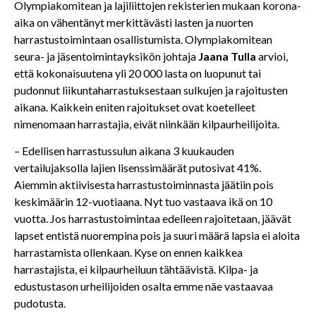
Olympiakomitean ja lajiliittojen rekisterien mukaan korona-
aika on vähentänyt merkittävästi lasten ja nuorten
harrastustoimintaan osallistumista. Olympiakomitean
seura- ja jäsentoimintayksikön johtaja
Jaana Tulla
arvioi,
että kokonaisuutena yli 20 000 lasta on luopunut tai
pudonnut liikuntaharrastuksestaan sulkujen ja rajoitusten
aikana. Kaikkein eniten rajoitukset ovat koetelleet
nimenomaan harrastajia, eivät niinkään kilpaurheilijoita.
– Edellisen harrastussulun aikana 3 kuukauden
vertailujaksolla lajien lisenssimäärät putosivat 41%.
Aiemmin aktiivisesta harrastustoiminnasta jäätiin pois
keskimäärin 12-vuotiaana. Nyt tuo vastaava ikä on 10
vuotta. Jos harrastustoimintaa edelleen rajoitetaan, jäävät
lapset entistä nuorempina pois ja suuri määrä lapsia ei aloita
harrastamista ollenkaan. Kyse on ennen kaikkea
harrastajista, ei kilpaurheiluun tähtäävistä. Kilpa- ja
edustustason urheilijoiden osalta emme näe vastaavaa
pudotusta.