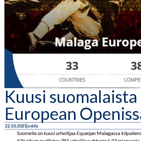
Kuusi suomalaista 
European Openiss
22.10.2021
oddy
Suomella on kuusi urheilijaa Espanjan Malagassa kilpaile
Kilpailuun osallistuu 381 urheilijaa yhteensä 33 eri maasta