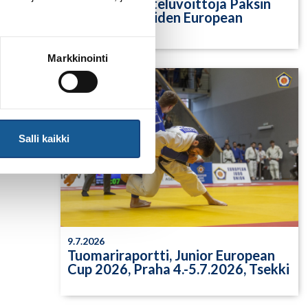
Yksittäisiä otteluvoittoja Paksin
alle 21-vuotiaiden European
Cupista
Markkinointi
Salli kaikki
9.7.2026
Tuomariraportti, Junior European
Cup 2026, Praha 4.-5.7.2026, Tsekki