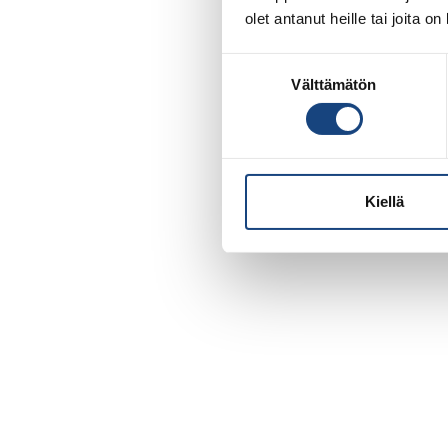
olet antanut heille tai joita o
Suostumuksen
Välttämätön
valinta
Kiellä