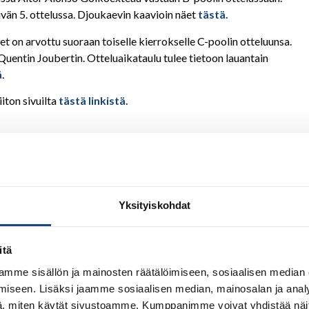
ivän 5. ottelussa. Djoukaevin kaavioin näet
tästä.
et on arvottu suoraan toiselle kierrokselle C-poolin otteluunsa.
uentin Joubertin. Otteluaikataulu tulee tietoon lauantain
ä
.
iton sivuilta
tästä linkistä.
täältä.
a ja Espanjasta.
Yksityiskohdat
itä
mme sisällön ja mainosten räätälöimiseen, sosiaalisen median
iseen. Lisäksi jaamme sosiaalisen median, mainosalan ja analy
, miten käytät sivustoamme. Kumppanimme voivat yhdistää näitä t