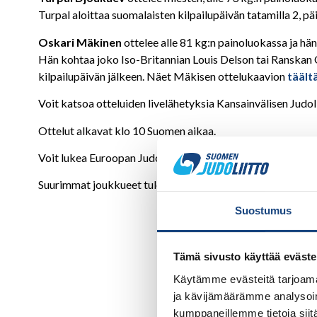
Turpal aloittaa suomalaisten kilpailupäivän tatamilla 2, pä
Oskari Mäkinen
ottelee alle 81 kg:n painoluokassa ja hän
Hän kohtaa joko Iso-Britannian Louis Delson tai Ranskan Q
kilpailupäivän jälkeen. Näet Mäkisen ottelukaavion
täält
Voit katsoa otteluiden livelähetyksia Kansainvälisen Judoli
Ottelut alkavat klo 10 Suomen aikaa.
Voit lukea Euroopan Judounionin artikkelin tapahtumasta
Suurimmat joukkueet tulevat Iso-Britanniasta, Portugalist
Suostumus
Tämä sivusto käyttää eväste
Käytämme evästeitä tarjoama
ja kävijämäärämme analysoim
kumppaneillemme tietoja siitä