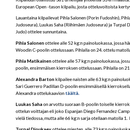
European Open -tason kilpailu, josta otteluvoitoista kert
Lauantaina kilpailevat Pihla Salonen (Porin Fudoshin), 
Judoseura), Luukas Saha (Riihimäen Judoseura) ja Turpa
Judo) ottelee sunnuntaina.
Pihla Salonen
ottelee alle 52 kg:n painoluokassa, jossa h
Woodin C-poolin ottelussaan. Pihlalla on 24. ottelu matoll
Pihla Matikainen
ottelee alle 57 kg:n painoluokassa, jos
poolin, ensimmäisen kierroksen ottelussaan. Pihlalla on 21
Alexandra Barton
kilpailee naisten alle 63 kg:n painol
Sari Guerrero Padillan D-poolin ensimmäisellä kierroksella.
Alexandra ottelukaavion
täältä.
Luukas Saha
on arvottu suoraan B-poolin toiselle kierrok
ottelun voittajan eli joko Espanjan Diego Fernandez Campill
vielä tiedossa, mutta alle 66 kg:n sarja otellaan matolla 
Turpal Djoukaev
ottelee miesten, alle 73 kg:n painoluok