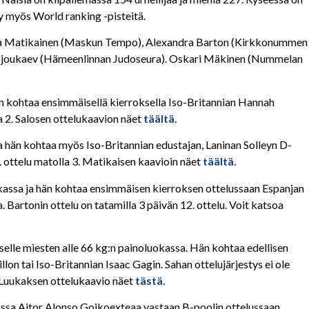
yy myös World ranking -pisteitä.
Pihla Matikainen (Maskun Tempo), Alexandra Barton (Kirkkonummen
l Djoukaev (Hämeenlinnan Judoseura). Oskari Mäkinen (Nummelan
än kohtaa ensimmäisellä kierroksella Iso-Britannian Hannah
a 2. Salosen ottelukaavion näet
täältä.
sa hän kohtaa myös Iso-Britannian edustajan, Laninan Solleyn D-
. ottelu matolla 3. Matikaisen kaavioin näet
täältä.
uokassa ja hän kohtaa ensimmäisen kierroksen ottelussaan Espanjan
 Bartonin ottelu on tatamilla 3 päivän 12. ottelu. Voit katsoa
selle miesten alle 66 kg:n painoluokassa. Hän kohtaa edellisen
on tai Iso-Britannian Isaac Gagin. Sahan ottelujärjestys ei ole
1. Luukaksen ottelukaavio näet
tästä.
assa Aitor Alonso Goikoexteaa vastaan B-poolin ottelussaan.