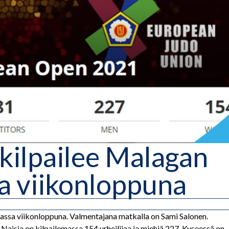
kilpailee Malagan
a viikonloppuna
massa viikonloppuna. Valmentajana matkalla on Sami Salonen.
. Naisia on kilpailemassa 154 urheilijaa ja miehiä 227. Kyseessä on