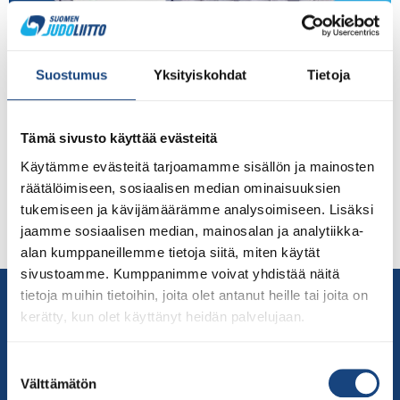
Judoka Oskari Mäkinen otteli loistokkaan päivän
Portugalin Grand Prix -turnauksessa saavuttaen uransa
Suostumus
Yksityiskohdat
Tietoja
ensimmäisen IJF-tason mitalinsa. Nummelan Judoa
edustava 22-vuotias urheilijanuorukainen taisteli
vakuuttavasti voittoon kaikki neljä otteluaan ennen
Tämä sivusto käyttää evästeitä
finaalia, jossa hallitsevan maailmanmestarin (WRL 2.)
Käytämme evästeitä tarjoamamme sisällön ja mainosten
Belgian Matthias Cassen, joka on edennyt
räätälöimiseen, sosiaalisen median ominaisuuksien
nousujohteisesti viime vuoden maailman kärkeen ja
tukemiseen ja kävijämäärämme analysoimiseen. Lisäksi
kamppaili Tokion olympialaisissa pronssille. Tällä kertaa
jaamme sosiaalisen median, mainosalan ja analytiikka-
moninkertainen arvokisamitalisti ja useissa […]
alan kumppaneillemme tietoja siitä, miten käytät
sivustoamme. Kumppanimme voivat yhdistää näitä
Yhteystiedot
tietoja muihin tietoihin, joita olet antanut heille tai joita on
kerätty, kun olet käyttänyt heidän palvelujaan.
Suomen Judoliitto
Olympiastadion
Suostumuksen
Paavo Nurmen tie 1
Välttämätön
valinta
00250 Helsinki